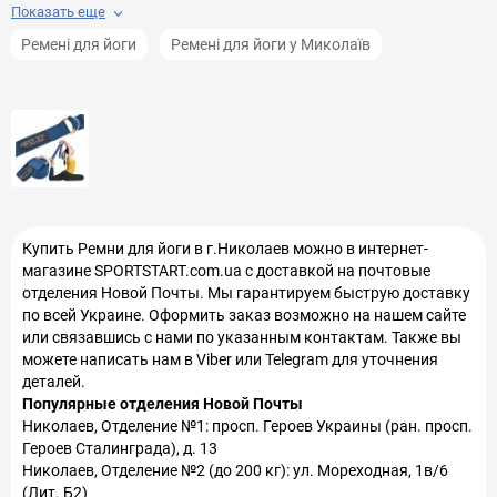
Показать еще
Перчатки MMA в Николаев
Блоки для йоги в Николаев
Ремені для йоги
Ремені для йоги у Миколаїв
Тренировочные петли TRX в Николаев
Боксерские груши в Николаев
Стойки для гантелей в Николаев
Стойки для гирь в Николаев
Купить
Ремни для йоги
в г.Николаев можно в интернет-
Тренажеры для ягодичного мостика в Николаев
магазине SPORTSTART.com.ua с доставкой на почтовые
отделения Новой Почты. Мы гарантируем быструю доставку
по всей Украине. Оформить заказ возможно на нашем сайте
или связавшись с нами по указанным контактам. Также вы
можете написать нам в Viber или Telegram для уточнения
деталей.
Популярные отделения Новой Почты
Николаев, Отделение №1: просп. Героев Украины (ран. просп.
Героев Сталинграда), д. 13
Николаев, Отделение №2 (до 200 кг): ул. Мореходная, 1в/6
(Лит. Б2)