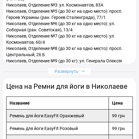
Николаев, Отделение №3: ул. Космонавтов, 83A
Николаев, Отделение №5 (до 30 кг на одно место): просп.
Героев Украины (ран. Героев Сталинграда), 77/1
Николаев, Отделение №6 (до 30 кг на одно место): ул.
Соборная (ран. Советская), 13/4
Николаев, Отделение №7 (до 30 кг на одно место): ул.
Космонавтов, 60/4
Николаев, Отделение №8 (до 30 кг на одно место): просп.
Центральный, 26 Б
Николаев, Отделение №9 (до 30 кг): ул. Генерала Олексія
Алмазова, 2/2 а
Развернуть
Николаев, Отделение №10 (до 30 кг): просп. Центральный
(ран. Ленина), 86/3
Цена на Ремни для йоги в Николаеве
Николаев, Отделение №11 (до 30 кг на одно место): просп.
Мира, 13Г
Николаев, Отделение №12 (до 30 кг): ул. Аркасівська, 33
Название
Цена
Николаев, Отделение №13 (до 30 кг на одно место): ул.
Лазурная, 17
Ремень для йоги EasyFit Оранжевый
99 грн
Николаев, Отделение №14 (до 30 кг): просп. Центральный
(ран. Ленина), 173/2
Ремень для йоги EasyFit Розовый
99 грн
Николаев, Отделение №15 ( до 30 кг на одне місце): ул.
Космонавтов, 61В