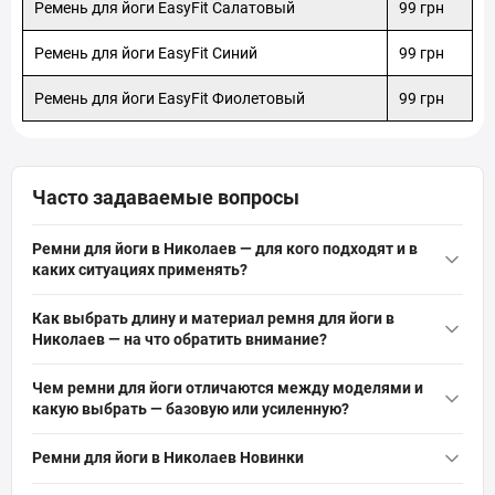
Ремень для йоги EasyFit Салатовый
99 грн
Николаев, Отделение №16: просп. Богоявленский, 234-В
Ремень для йоги EasyFit Синий
99 грн
Ремень для йоги EasyFit Фиолетовый
99 грн
Часто задаваемые вопросы
Ремни для йоги в Николаев — для кого подходят и в
каких ситуациях применять?
Ремни для йоги
в Николаев подходят для новичков и
Как выбрать длину и материал ремня для йоги в
продвинутых практиков: помогают растягиваться, улучшать
Николаев — на что обратить внимание?
гибкость, удерживать позы и безопасно увеличивать
Выбирайте длину в зависимости от роста и типа практики:
амплитуду. Идеальны для занятий хатха-йогой, реабилитации
Чем ремни для йоги отличаются между моделями и
стандартные ремни обычно 2–3 м — подходят большинству.
и домашних тренировок, особенно при ограниченной
какую выбрать — базовую или усиленную?
Обратите внимание на материал: хлопок или нейлон —
подвижности плечевого пояса и бедер.
Модели отличаются шириной, прочностью ткани и типом
прочные и с хорошим сцеплением; металлическая пряжка
Ремни для йоги в Николаев Новинки
пряжки: базовые ремни тоньше и легче — подойдут для
обеспечивает надёжную фиксацию. Учитывайте вес и
домашней практики и новичков; усиленные шире, из плотного