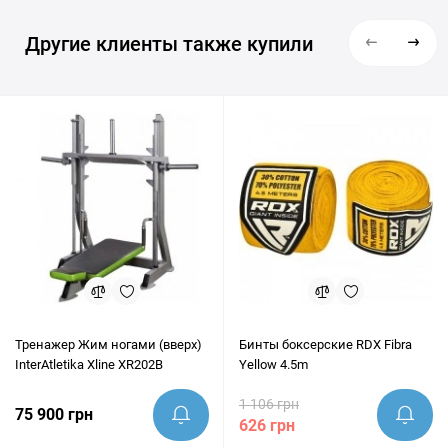
Другие клиенты также купили
Тренажер Жим ногами (вверх)
Бинты боксерские RDX Fibra
InterAtletika Xline XR202B
Yellow 4.5m
1 106 грн
75 900 грн
626 грн