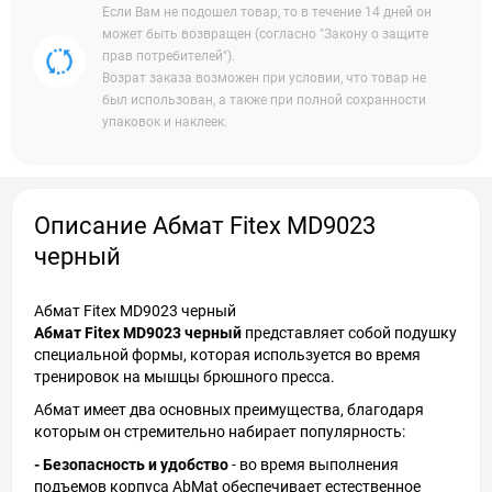
Если Вам не подошел товар, то в течение 14 дней он
может быть возвращен (согласно "Закону о защите
прав потребителей").
Возрат заказа возможен при условии, что товар не
был использован, а также при полной сохранности
упаковок и наклеек.
Описание Абмат Fitex MD9023
черный
Абмат Fitex MD9023 черный
Абмат Fitex MD9023 черный
представляет собой подушку
специальной формы, которая используется во время
тренировок на мышцы брюшного пресса.
Абмат имеет два основных преимущества, благодаря
которым он стремительно набирает популярность:
- Безопасность и удобство
- во время выполнения
подъемов корпуса AbMat обеспечивает естественное