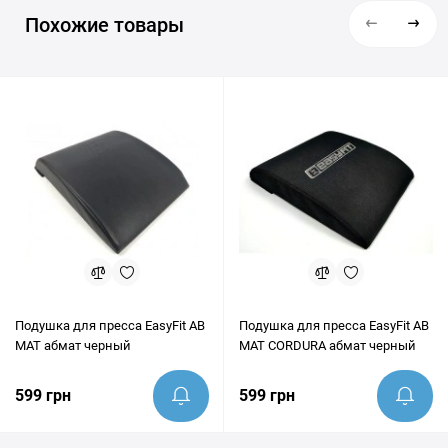
Мы обеспечиваем быструю и надежную доставку в Киев,
проверены по состоянию на 08 месяц 2026 года.
Похожие товары
Львов, Одессу, Днепр, Харьков и любые другие населенные
пункты Украины. Перед покупкой наши эксперты всегда
готовы предоставить грамотную консультацию и помочь
убедиться, что этот товар идеально подходит под ваши цели.
Подушка для пресса EasyFit AB
Подушка для пресса EasyFit AB
MAT абмат черный
MAT CORDURA абмат черный
599 грн
599 грн