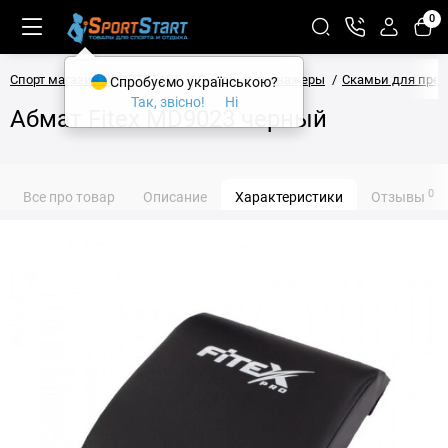
0
Спорт магазин SPORTSTART
Силовые тренажеры
Скамьи для прес
Спробуємо українською?
Так, звісно!
Ні
Абмат Fitex MD9023 черный
0
Все про товар
Описание
Характеристики
Отзывы