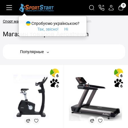
0
Спорт магазин SPORTSTART
Бренд
Aerostream
Спробуємо українською?
Так, звісно!
Ні
Магазин товаров Aerostream
Популярные
6
6
6
6