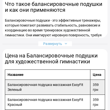
Что такое балансировочные подушки
и как они применяются
Балансировочные подушки - это эффективные тренажеры,
которые помогают развивать стабильность, равновесие и
координацию во время тренировок художественной
гимнастики. Они имитируют неровную поверхность, требуя
от вас дополнительных усилий для поддержания
Развернуть
равновесия.
Балансировочные подушки идеально подходят для
Цена на Балансировочные подушки
выполнения различных упражнений, включая приседания,
для художественной гимнастики
планки, отжимания и многое другое. При использовании
подушки во время тренировок, вы активизируете мышцы
ягодиц, ног, живота и спины, укрепляете свою нижнюю часть
Название
Цена
тела и повышаете свою физическую выносливость.
Балансировочная подушка массажная EasyFit
359
Преимущества использования
Зеленый
грн
балансировочных подушек в
Балансировочная подушка массажная EasyFit
359
гимнастике
Красный
грн