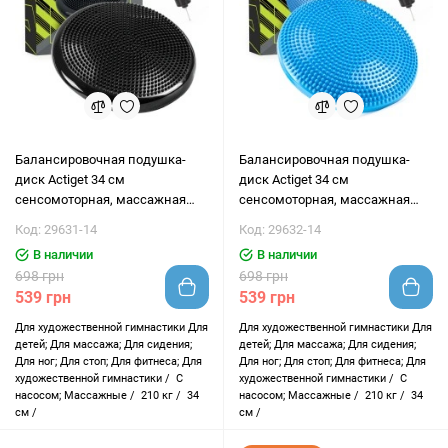
Балансировочная подушка-
Балансировочная подушка-
диск Actiget 34 см
диск Actiget 34 см
сенсомоторная, массажная
сенсомоторная, массажная
ACT0113 Black
ACT0114 Blue
Код: 29631-14
Код: 29632-14
В наличии
В наличии
698 грн
698 грн
539 грн
539 грн
Для художественной гимнастики
Для
Для художественной гимнастики
Для
детей; Для массажа; Для сидения;
детей; Для массажа; Для сидения;
Для ног; Для стоп; Для фитнеса; Для
Для ног; Для стоп; Для фитнеса; Для
художественной гимнастики /
С
художественной гимнастики /
С
насосом; Массажные /
210 кг /
34
насосом; Массажные /
210 кг /
34
см /
см /