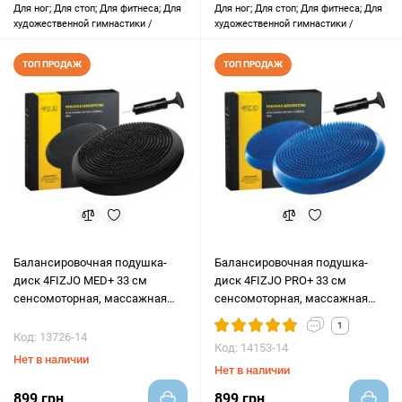
Для ног; Для стоп; Для фитнеса; Для
Для ног; Для стоп; Для фитнеса; Для
художественной гимнастики /
художественной гимнастики /
ТОП ПРОДАЖ
ТОП ПРОДАЖ
Балансировочная подушка-
Балансировочная подушка-
диск 4FIZJO MED+ 33 см
диск 4FIZJO PRO+ 33 см
сенсомоторная, массажная
сенсомоторная, массажная
Black (P-5907739310149)
Blue (P-5907222931929)
1
Код: 13726-14
Код: 14153-14
Нет в наличии
Нет в наличии
899 грн
899 грн