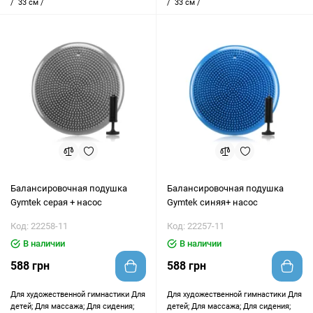
/
33 см /
/
33 см /
Балансировочная подушка
Балансировочная подушка
Gymtek серая + насос
Gymtek синяя+ насос
Код: 22258-11
Код: 22257-11
В наличии
В наличии
588 грн
588 грн
Для художественной гимнастики
Для
Для художественной гимнастики
Для
детей; Для массажа; Для сидения;
детей; Для массажа; Для сидения;