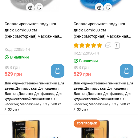
Балансировочная подушка-
Балансировочная подушка-
диск Cornix 33 см
диск Cornix 33 см
(сенсомоторная) массажная
(сенсомоторная) массажная
XR-0053 Grey
XR-0054 Blue
1
Код: 22055-14
Код: 22056-14
В наличии
В наличии
898 грн
898 грн
529 грн
529 грн
Для художественной гимнастики
Для
Для художественной гимнастики
Для
детей; Для массажа; Для сидения;
детей; Для массажа; Для сидения;
Для ног; Для стоп; Для фитнеса; Для
Для ног; Для стоп; Для фитнеса; Для
художественной гимнастики /
С
художественной гимнастики /
С
насосом; Массажные /
33 /
200 кг
насосом; Массажные /
33 /
200 кг
/
33 см /
/
33 см /
ТОП ПРОДАЖ