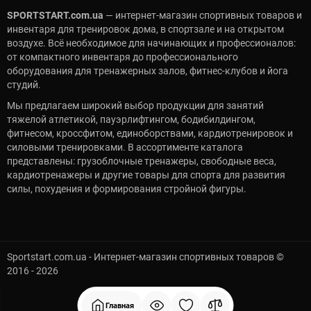
SPORTSTART.com.ua
— интернет-магазин спортивных товаров и
инвентаря для тренировок дома, в спортзале и на открытом
воздухе. Всё необходимое для начинающих и профессионалов:
от компактного инвентаря до профессионального
оборудования для тренажерных залов, фитнес-клубов и йога
студий.
Мы предлагаем широкий выбор продукции для занятий
тяжелой атлетикой, пауэрлифтингом, бодибилдингом,
фитнесом, кроссфитом, единоборствами, кардиотренировок и
силовыми тренировками. В ассортименте каталога
представлены: грузоблочные тренажеры, свободные веса,
кардиотренажеры и другие товары для спорта для развития
силы, похудения и формирования стройной фигуры.
Sportstart.com.ua - Интернет-магазин спортивных товаров ©
2016 - 2026
Главная