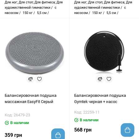
Для ног; Для стоп; Для фитнеса; Для
Для ног; Для стоп; Для фитнеса; Для
художественной гимнастики /
с
художественной гимнастики /
с
насосом /
150 кг /
5,5 см /
насосом /
150 кг /
5,5 см /
Балансировочная подушка
Балансировочная подушка
массажная EasyFit Серый
Gymtek черная + насос
Код: 22259-11
Код: 26479-23
В наличии
В наличии
568 грн
359 грн