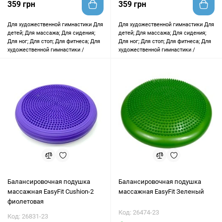
359 грн
359 грн
Для художественной гимнастики
Для
Для художественной гимнастики
Для
детей; Для массажа; Для сидения;
детей; Для массажа; Для сидения;
Для ног; Для стоп; Для фитнеса; Для
Для ног; Для стоп; Для фитнеса; Для
художественной гимнастики /
художественной гимнастики /
Балансировочная подушка
Балансировочная подушка
массажная EasyFit Cushion-2
массажная EasyFit Зеленый
фиолетовая
Код: 26474-23
Код: 26831-23