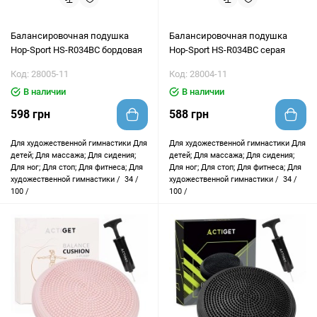
Балансировочная подушка
Балансировочная подушка
Hop-Sport HS-R034BC бордовая
Hop-Sport HS-R034BC серая
Код: 28005-11
Код: 28004-11
В наличии
В наличии
598 грн
588 грн
Для художественной гимнастики
Для
Для художественной гимнастики
Для
детей; Для массажа; Для сидения;
детей; Для массажа; Для сидения;
Для ног; Для стоп; Для фитнеса; Для
Для ног; Для стоп; Для фитнеса; Для
художественной гимнастики /
34 /
художественной гимнастики /
34 /
100 /
100 /