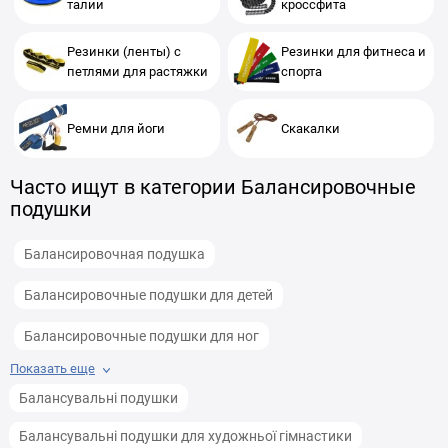
талии
кроссфита
Резинки (ленты) с
Резинки для фитнеса и
петлями для растяжки
спорта
Ремни для йоги
Скакалки
Часто ищут в категории Балансировочные
подушки
Балансировочная подушка
Балансировочные подушки для детей
Балансировочные подушки для ног
Показать еще
Балансировочные подушки для сидения
Балансувальні подушки
Балансировочные подушки для стоп
Балансувальні подушки для художньої гімнастики