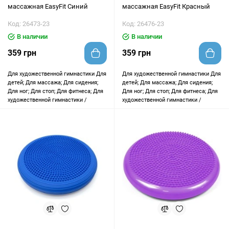
массажная EasyFit Синий
массажная EasyFit Красный
Код: 26473-23
Код: 26476-23
В наличии
В наличии
359 грн
359 грн
Для художественной гимнастики
Для
Для художественной гимнастики
Для
детей; Для массажа; Для сидения;
детей; Для массажа; Для сидения;
Для ног; Для стоп; Для фитнеса; Для
Для ног; Для стоп; Для фитнеса; Для
художественной гимнастики /
художественной гимнастики /