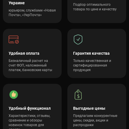
подушек для художественной
Украине
Подбор оптимального
гимнастики
товара по цене и качеству
курьером, службами «Новая
Почта», «УкрПочта»
Материалы: наши балансировочные подушки
изготовлены из прочного и долговечного материала,
который обеспечивает комфорт и безопасность во
время тренировок.
Размеры и формы: в нашем ассортименте вы найдете
Удобная оплата
Гарантия качества
различные размеры и формы балансировочных
Безналичный расчет на
подушек, чтобы выбрать то, что наилучшим образом
Только качественная и
счет ФОП, наложенный
сертифицированная
соответствует вашим требованиям и потребностям.
платеж, банковские карты
продукция
Весовые ограничения: перед покупкой проверьте
весовые ограничения для каждой подушки, чтобы
убедиться, что они подходят для ваших тренировок.
Не упустите возможность приобрести качественные
балансировочные подушки для художественной гимнастики
Удобный функционал
Выгодные цены
в интернет-магазине Спортстарт. Закажите товары у нас
прямо сейчас и наслаждайтесь полноценными
Характеристики, отзывы,
Предлагаем конкурентные
сравнение и обзоры
цены, скидки, акции и
тренировками, достигая новых высот в своей спортивной
новинок товаров для
распродажи
карьере!