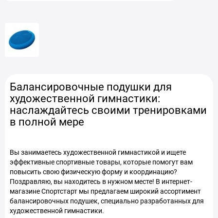
Балансировочные подушки для фитнеса
Балансировочные подушки для художественной
гимнастики
Массажные балансировочные подушки
Балансировочные подушки для
художественной гимнастики:
наслаждайтесь своими тренировками
в полной мере
Вы занимаетесь художественной гимнастикой и ищете
эффективные спортивные товары, которые помогут вам
повысить свою физическую форму и координацию?
Поздравляю, вы находитесь в нужном месте! В интернет-
магазине Спортстарт мы предлагаем широкий ассортимент
балансировочных подушек, специально разработанных для
художественной гимнастики.