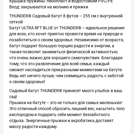
Крышка пружины: пенопласт и водостойкий PVC/PE
Вход: закрывается на молнию и пряжки
THUNDER®️ Садовый батут 8 футов – 255 см с внутренней
сеткой
Батут ULTRA 8FT BLUE от THUNDER®️ – идеальное решение
для всех, кто хочет приятно провести время на природе и
позаботиться о своем здоровье. Независимо от возраста,
батут подарит большую порцию радости и энергии, а
также позволит заниматься физической активностью,
что очень важно для хорошего самочувствия. Благодаря
тому, что это развлечение для всей семьи, каждый
сможет насладиться прекрасными моментами на батуте.
Ведь нет ничего лучше, чем совмещать радость с заботой
о своем здоровье!
Садовый батут THUNDER®️ принесет много улыбок в ваш
сад!
Прыжки на батуте – это не только для самых маленьких!
Это отличный способ сбросить лишний вес, насытить тело
кислородом и подарить себе момент беззаботного
отдыха. Энергичные прыжки и акробатика доставят
массу радости каждому.