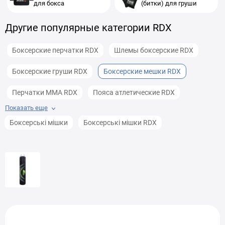
для бокса
(битки) для груши
Другие популярные категории RDX
Боксерские перчатки RDX
Шлемы боксерские RDX
Боксерские груши RDX
Боксерские мешки RDX
Перчатки MMA RDX
Пояса атлетические RDX
Показать еще
Пояса для отягощений RDX
Боксерські мішки
Боксерські мішки RDX