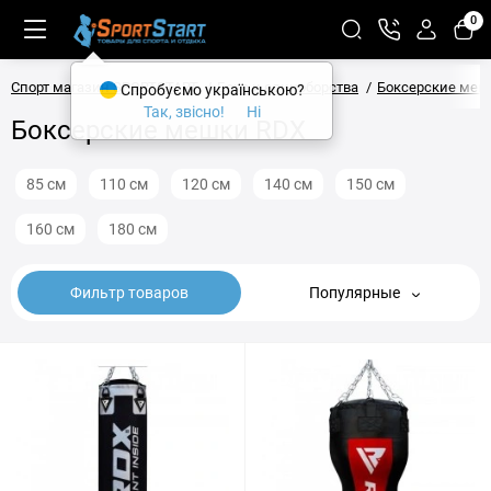
0
Спорт магазин SPORTSTART
Бокс и единоборства
Боксерские меш
Спробуємо українською?
Так, звісно!
Ні
Боксерские мешки RDX
85 см
110 см
120 см
140 см
150 см
160 см
180 см
Фильтр товаров
Популярные