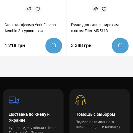
Степ платформа York Fitness
Ручка для тяги с широким
Aerobic 2-х уровневая
хватом Fitex MD5113
1 218 грн
3 388 грн
Доставка по Киеву и
Помощь с выбором
Украине
Подбор оптимального
товара по цене и качеству
курьером, службами «Новая
Почта», «УкрПочта»