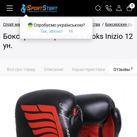
0
Спорт магазин SPORTSTART
Бокс и единоборства
Боксерские пер
Спробуємо українською?
Так, звісно!
Ні
Боксерские перчатки V`Noks Inizio 12
ун.
0
Все про товар
Описание
Характеристики
Отзывы