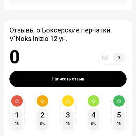
Отзывы о Боксерские перчатки
V`Noks Inizio 12 ун.
0
0
Написать отзыв
1
2
3
4
5
0%
0%
0%
0%
0%