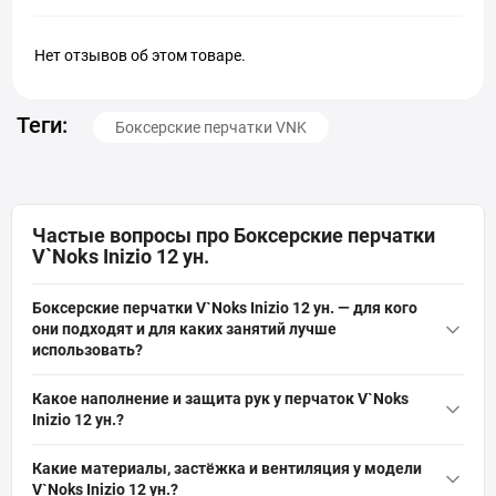
Нет отзывов об этом товаре.
Теги:
Боксерские перчатки VNK
Частые вопросы про Боксерские перчатки
V`Noks Inizio 12 ун.
Боксерские перчатки V`Noks Inizio 12 ун. — для кого
они подходят и для каких занятий лучше
использовать?
Боксерские перчатки
V`Noks Inizio 12 ун. — это перчатки из
Какое наполнение и защита рук у перчаток V`Noks
натуральной кожи Nappa, предназначенные для интенсивных
Inizio 12 ун.?
тренировок, спаррингов и работы на снарядах. Подходят для
Перчатки V`Noks Inizio имеют плотный пенно-гелевый
любителей и полупрофессионалов, кто нуждается в защите
Какие материалы, застёжка и вентиляция у модели
наполнитель, обеспечивающий амортизацию ударов и защиту
кисти и запястья при регулярных ударах благодаря пенно-
V`Noks Inizio 12 ун.?