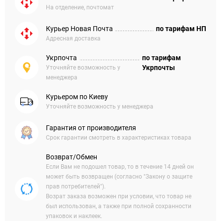
На отделение, почтомат
Курьер Новая Почта
по тарифам НП
Адресная доставка
Укрпочта
по тарифам
Укрпочты
Уточняйте возможность у
менеджера
Курьером по Киеву
Уточняйте возможность у менеджера
Гарантия от производителя
Срок гарантии смотреть в характеристиках товара
Возврат/Обмен
Если Вам не подошел товар, то в течение 14 дней он
может быть возвращен (согласно "Закону о защите
прав потребителей").
Возрат заказа возможен при условии, что товар не
был использован, а также при полной сохранности
упаковок и наклеек.