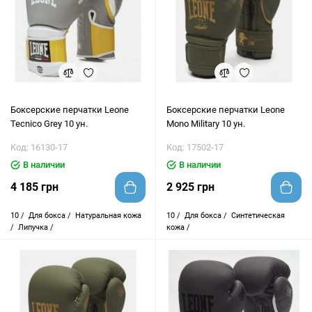
Боксерские перчатки Leone
Боксерские перчатки Leone
Tecnico Grey 10 ун.
Mono Military 10 ун.
Код: 16130-17
Код: 17502-17
В наличии
В наличии
4 185 грн
2 925 грн
10 /
Для бокса /
Натуральная кожа
10 /
Для бокса /
Синтетическая
/
Липучка /
кожа /