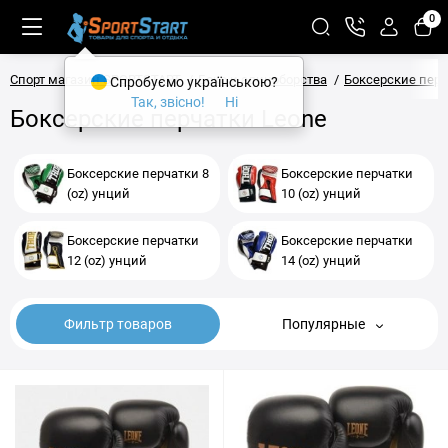
0
Спорт магазин SPORTSTART
Бокс и единоборства
Боксерские пер
Спробуємо українською?
Так, звісно!
Ні
Боксерские перчатки Leone
Боксерские перчатки 8
Боксерские перчатки
(oz) унций
10 (oz) унций
Боксерские перчатки
Боксерские перчатки
12 (oz) унций
14 (oz) унций
Фильтр товаров
Популярные