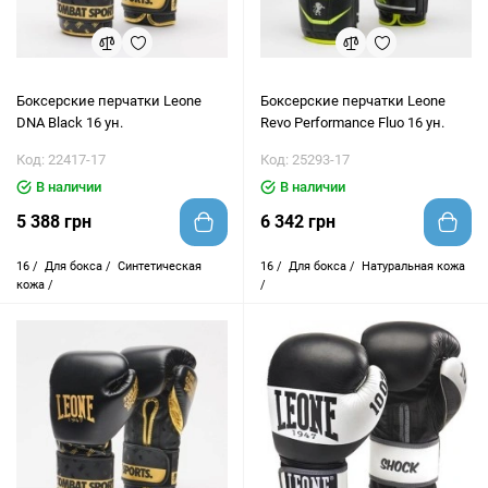
Боксерские перчатки Leone
Боксерские перчатки Leone
DNA Black 16 ун.
Revo Performance Fluo 16 ун.
Код: 22417-17
Код: 25293-17
В наличии
В наличии
5 388 грн
6 342 грн
16 /
Для бокса /
Синтетическая
16 /
Для бокса /
Натуральная кожа
кожа /
/