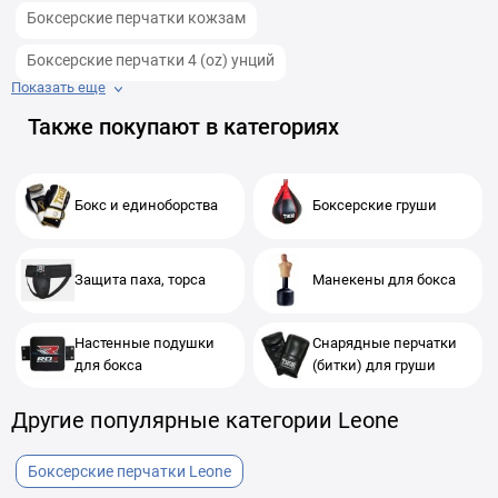
Боксерские перчатки кожзам
Боксерские перчатки 4 (oz) унций
Показать еще
Боксерские перчатки 6 (oz) унций
Также покупают в категориях
Бокс и единоборства
Боксерские груши
Защита паха, торса
Манекены для бокса
Настенные подушки
Снарядные перчатки
для бокса
(битки) для груши
Другие популярные категории Leone
Боксерские перчатки Leone