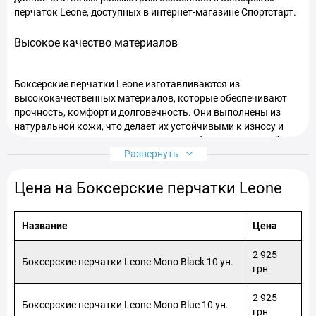
перчаток Leone, доступных в интернет-магазине Спортстарт.
Высокое качество материалов
Боксерские перчатки Leone изготавливаются из
высококачественных материалов, которые обеспечивают
прочность, комфорт и долговечность. Они выполнены из
натуральной кожи, что делает их устойчивыми к износу и
повреждениям. Кроме того, перчатки обладают хорошей
Развернуть
вентиляцией, позволяющей рукам дышать и предотвращать
перегрев.
Цена на Боксерские перчатки Leone
Эргономичный дизайн и удобство использования
Название
Цена
Благодаря продуманной конструкции, боксерские перчатки
Leone обеспечивают оптимальную поддержку и защиту
2 925
Боксерские перчатки Leone Mono Black 10 ун.
суставов рук. Они имеют специальную подкладку, которая
грн
амортизирует удары и снижает риск получения травм. Более
того, внутренняя поверхность перчаток обеспечивает
2 925
Боксерские перчатки Leone Mono Blue 10 ун.
отличное сцепление, позволяя ладоням плотно прилегать и
грн