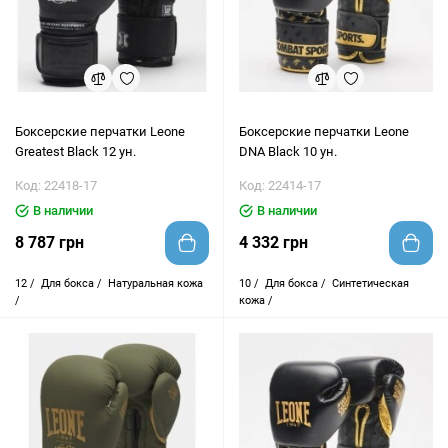
Боксерские перчатки Leone
Боксерские перчатки Leone
Greatest Black 12 ун.
DNA Black 10 ун.
Код: 22418-17
Код: 22414-17
В наличии
В наличии
8 787 грн
4 332 грн
12 /
Для бокса /
Натуральная кожа
10 /
Для бокса /
Синтетическая
/
кожа /