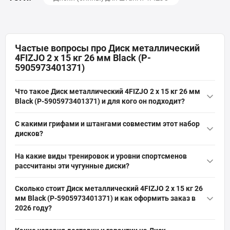
Частые вопросы про Диск металлический
4FIZJO 2 x 15 кг 26 мм Black (P-
5905973401371)
Что такое Диск металлический 4FIZJO 2 x 15 кг 26 мм
Black (P-5905973401371) и для кого он подходит?
Диск металлический 4FIZJO 2 x 15 кг 26 мм Black (P-
С какими грифами и штангами совместим этот набор
5905973401371) — это комплект чугунных блинов по 15 кг
дисков?
(диаметр 365 мм, толщина 45 мм) с посадочным отверстием
Набор совместим с грифами и штангами, имеющими
26 мм, предназначенный для штанг и грифов. Подходит для
На какие виды тренировок и уровни спортсменов
посадочный диаметр 26 мм — стандарт для олимпийских
домашних и профессиональных тренировок: пауэрлифтинг,
рассчитаны эти чугунные диски?
коротких грифов и гантельных грифов. Размеры диска:
тяжёлая
атлетика
, кроссфит и реабилитация.
Диски 4FIZJO рассчитаны на широкий спектр тренировок:
диаметр 365 мм, толщина 45 мм; проверьте, чтобы длина и
Сколько стоит Диск металлический 4FIZJO 2 x 15 кг 26
силовые упражнения, жимы, приседания, выпад, кроссфит и
свободное пространство грифа позволяли установить 15‑кг
мм Black (P-5905973401371) и как оформить заказ в
реабилитация. Класс изделия — домашние и
диск.
2026 году?
профессиональные; подходят новичкам и продвинутым
Актуальная цена на оригинальную модель Диск
атлетам благодаря прочной конструкции и точному балансу