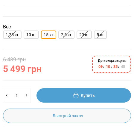
Вес
1,25 кг
10 кг
15 кг
2,5 кг
20 кг
5 кг
6 489 грн
До конца акции:
5 499 грн
0
9
1
0
3
5
4
4
Купить
Быстрый заказ