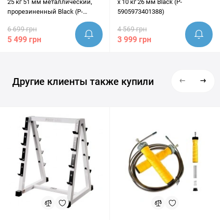
25 кг 51 мм металлический,
x 10 кг 26 мм Black (P-
прорезиненный Black (P-
5905973401388)
5905973401302)
6 699 грн
4 569 грн
5 499 грн
3 999 грн
Другие клиенты также купили