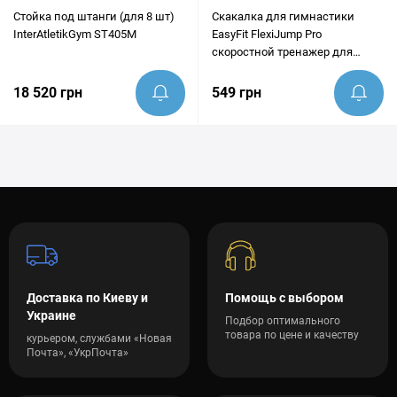
Стойка под штанги (для 8 шт)
Скакалка для гимнастики
InterAtletikGym ST405M
EasyFit FlexiJump Pro
скоростной тренажер для
бокса
18 520 грн
549 грн
Доставка по Киеву и
Помощь с выбором
Украине
Подбор оптимального
товара по цене и качеству
курьером, службами «Новая
Почта», «УкрПочта»