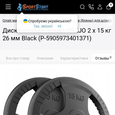
0
Спорт магазин SPORTSTART
Атлетика
Диски (блины) для штанги
Спробуємо українською?
Так, звісно!
Ні
Диск металлический 4FIZJO 2 x 15 кг
26 мм Black (P-5905973401371)
0
Все про товар
Описание
Характеристики
Отзывы