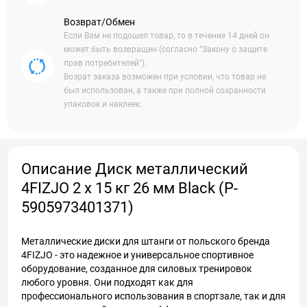
Возврат/Обмен
Если Вам не подошел товар, то в течение 14 дней он
может быть возвращен (согласно "Закону о защите
прав потребителей").
Возрат заказа возможен при условии, что товар не
был использован, а также при полной сохранности
упаковок и наклеек.
Описание Диск металлический
4FIZJO 2 x 15 кг 26 мм Black (P-
5905973401371)
Металлические диски для штанги от польского бренда
4FIZJO - это надежное и универсальное спортивное
оборудование, созданное для силовых тренировок
любого уровня. Они подходят как для
профессионального использования в спортзале, так и для