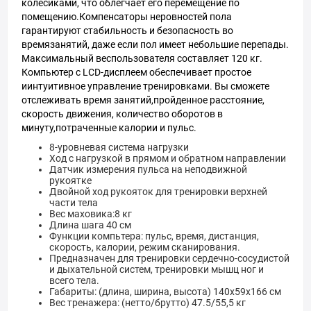
колесиками, что облегчает его перемещение по
помещению.Компенсаторы неровностей пола
гарантируют стабильность и безопасность во
времязанятий, даже если пол имеет небольшие перепады.
Максимальный веспользователя составляет 120 кг.
Компьютер с LCD-дисплеем обеспечивает простое
иинтуитивное управление тренировками. Вы сможете
отслеживать время занятий,пройденное расстояние,
скорость движения, количество оборотов в
минуту,потраченные калории и пульс.
8-уровневая система нагрузки
Ход с нагрузкой в прямом и обратном направлении
Датчик измерения пульса на неподвижной
рукоятке
Двойной ход рукояток для тренировки верхней
части тела
Вес маховика:8 кг
Длина шага 40 см
Функции компьтера: пульс, время, дистанция,
скорость, калории, режим сканирования.
Предназначен для тренировки сердечно-сосудистой
и дыхательной систем, тренировки мышц ног и
всего тела.
Габариты: (длина, ширина, высота) 140х59х166 см
Вес тренажера: (нетто/брутто) 47.5/55,5 кг