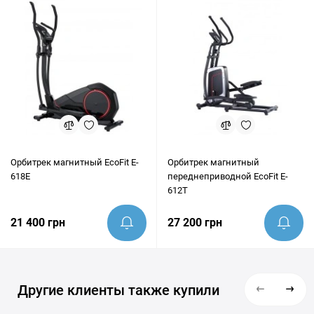
консультацию и помочь убедиться, что этот товар идеально
подходит под ваши цели.
Орбитрек магнитный EcoFit E-
Орбитрек магнитный
618E
переднеприводной EcoFit E-
612T
21 400 грн
27 200 грн
Другие клиенты также купили