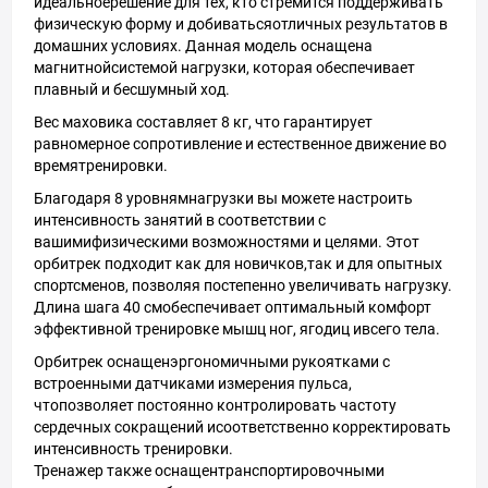
идеальноерешение для тех, кто стремится поддерживать
физическую форму и добиватьсяотличных результатов в
домашних условиях. Данная модель оснащена
магнитнойсистемой нагрузки, которая обеспечивает
плавный и бесшумный ход.
Вес маховика составляет 8 кг, что гарантирует
равномерное сопротивление и естественное движение во
времятренировки.
Благодаря 8 уровнямнагрузки вы можете настроить
интенсивность занятий в соответствии с
вашимифизическими возможностями и целями. Этот
орбитрек подходит как для новичков,так и для опытных
спортсменов, позволяя постепенно увеличивать нагрузку.
Длина шага 40 смобеспечивает оптимальный комфорт
эффективной тренировке мышц ног, ягодиц ивсего тела.
Орбитрек оснащенэргономичными рукоятками с
встроенными датчиками измерения пульса,
чтопозволяет постоянно контролировать частоту
сердечных сокращений исоответственно корректировать
интенсивность тренировки.
Тренажер также оснащентранспортировочными