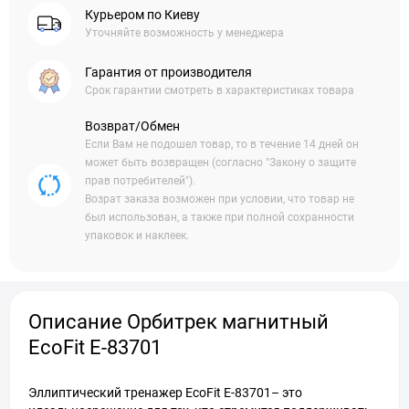
Курьером по Киеву
Уточняйте возможность у менеджера
Гарантия от производителя
Срок гарантии смотреть в характеристиках товара
Возврат/Обмен
Если Вам не подошел товар, то в течение 14 дней он
может быть возвращен (согласно "Закону о защите
прав потребителей").
Возрат заказа возможен при условии, что товар не
был использован, а также при полной сохранности
упаковок и наклеек.
Описание Орбитрек магнитный
EcoFit E-83701
Эллиптический тренажер EcoFit E-83701– это