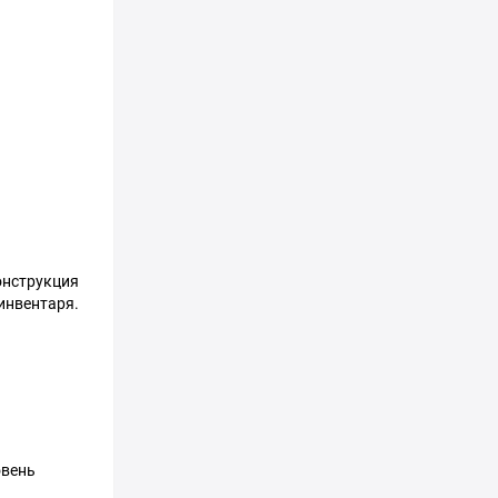
онструкция
инвентаря.
овень