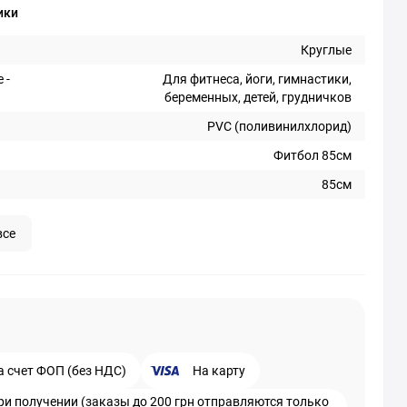
ики
Круглые
 -
Для фитнеса, йоги, гимнастики,
беременных, детей, грудничков
PVC (поливинилхлорид)
Фитбол 85см
85см
все
а счет ФОП (без НДС)
На карту
ри получении (заказы до 200 грн отправляются только