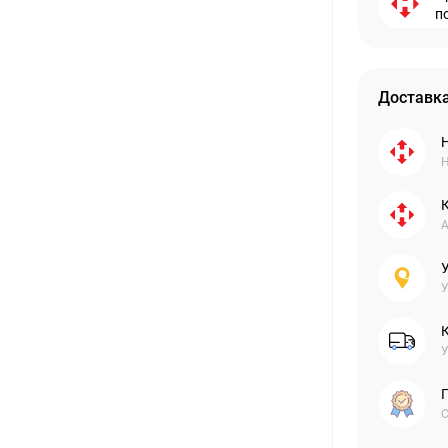
п
Доставка
Н
А
У
У
С