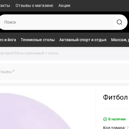
такты
Отзывы о магазине
Акции
с и йога
Теннисные столы
Активный спорт и отдых
Массаж, 
op-Sport 85см сиреневый + насос
0
тзывы
Фитбол 
В наличии
Код товара:
2