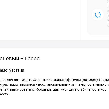
Е
в
В
и
н
реневый + насос
 самочувствии
нес мяч для тех, кто хочет поддерживать физическую форму без пе
 растяжки, пилатеса и восстановительных занятий, постепенно с
ет активизировать глубокие мышцы, улучшить стабильность корп
ности.