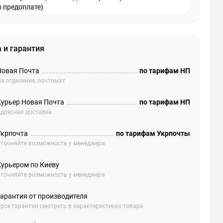
о предоплате)
 и гарантия
Новая Почта
по тарифам НП
а отделение, почтомат
Курьер Новая Почта
по тарифам НП
дресная доставка
Укрпочта
по тарифам Укрпочты
точняйте возможность у менеджера
Курьером по Киеву
точняйте возможность у менеджера
Гарантия от производителя
рок гарантии смотреть в характеристиках товара