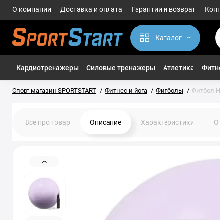
О компании
Доставка и оплата
Гарантии и возврат
Кон
Каталог
Кардиотренажеры
Силовые тренажеры
Атлетика
Фитне
Спорт магазин SPORTSTART
Фитнес и йога
Фитболы
Фитбол H
Все про товар
Описание
Характеристики
О