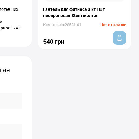
спотевших
Гантель для фитнеса 3 кг 1шт
неопреновая Stein желтая
и
Код товара:28531-01
Нет в наличии
яркость на
540 грн
тая