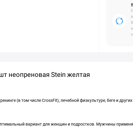
Е
в
В
и
н
1шт неопреновая Stein желтая
нинге (в том числе CrossFit), лечебной физкультуре, беге и других
 - оптимальный вариант для женщин и подростков. Мужчины применя