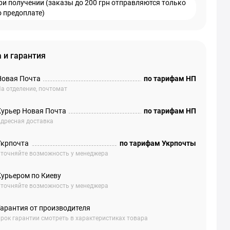
ри получении (заказы до 200 грн отправляются только
о предоплате)
 и гарантия
Новая Почта
по тарифам НП
а отделение, почтомат
Курьер Новая Почта
по тарифам НП
дресная доставка
Укрпочта
по тарифам Укрпочты
точняйте возможность у менеджера
Курьером по Киеву
точняйте возможность у менеджера
Гарантия от производителя
рок гарантии смотреть в характеристиках товара