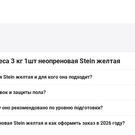
са 3 кг 1шт неопреновая Stein желтая
 Stein желтая и для кого она подходит?
то гексагональная неопреновая гантель весом 3 кг, предназначенна
овок и защиты пола?
нами для «боя с тенью» и домашних тренировок.
 и минимизирует шум при касании пола, поэтому она безопасна д
 оно рекомендовано по уровню подготовки?
ений.
ахват, не боится влаги и перепадов температур, не трескается. Э
новая Stein желтая и как оформить заказ в 2026 году?
ающих программ.
 3 кг 1шт неопреновая Stein желтая (Артикул: DB3058-3 yellow) от 