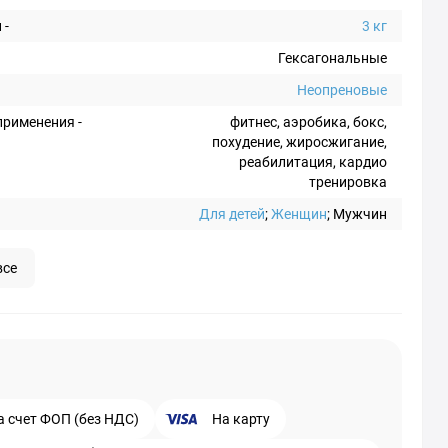
 -
3 кг
Гексагональные
Неопреновые
рименения -
фитнес, аэробика, бокс,
похудение, жиросжигание,
реабилитация, кардио
тренировка
Для детей
;
Женщин
; Мужчин
все
а счет ФОП (без НДС)
На карту