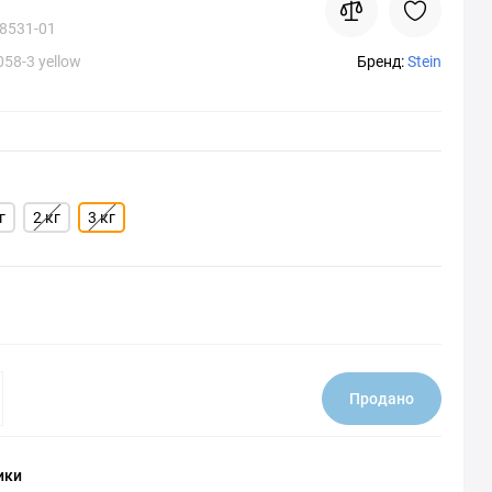
8531-01
58-3 yellow
Бренд:
Stein
г
2 кг
3 кг
Продано
ики