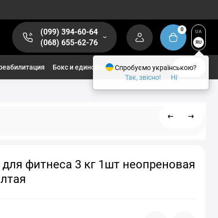
0
(099) 394-60-64
UA
(068) 655-62-76
RU
реабилитация
Бокс и единоборства
Спробуємо українською?
1/2
Так, звісно!
Ні
 для фитнеса 3 кг 1шт неопреновая
елтая