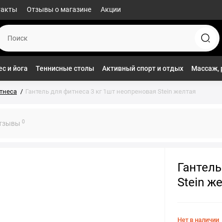
такты
Отзывы о магазине
Акции
с и йога
Теннисные столы
Активный спорт и отдых
Массаж, 
тнеса
Гантель для фитнеса 3 кг 1шт неопреновая Stein желтая
0
тзывы
Гантель
Stein ж
Нет в наличии