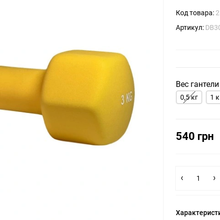
Код товара:
2
Артикул:
DB30
Вес гантели
0,5 кг
1 к
540 грн
Характерист