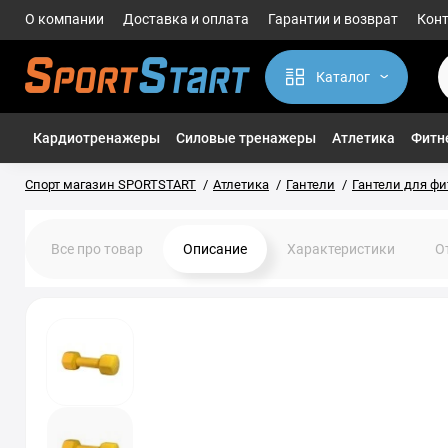
О компании
Доставка и оплата
Гарантии и возврат
Кон
Каталог
Кардиотренажеры
Силовые тренажеры
Атлетика
Фитне
Спорт магазин SPORTSTART
Атлетика
Гантели
Гантели для фи
Все про товар
Описание
Характеристики
О