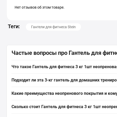
Нет отзывов об этом товаре.
Теги:
Гантели для фитнеса Stein
Частые вопросы про Гантель для фитне
Что такое Гантель для фитнеса 3 кг 1шт неопреновая
Гантель для фитнеса 3 кг 1шт неопреновая Stein желтая — э
Подходит ли эта 3-кг гантель для домашних тренир
для женщин, подростков и детей, также используется мужчи
Да. Неопреновое покрытие
гантели
предотвращает царапины
Какие преимущества неопренового покрытия и кому
металл от коррозии, актуально для неотапливаемых помещ
Неопреновое покрытие обеспечивает удобный нескользящий з
Сколько стоит Гантель для фитнеса 3 кг 1шт неопре
подходит для аэробики, кардио, реабилитации и жиросжиг
Актуальная цена на оригинальную модель Гантель для фитнеса