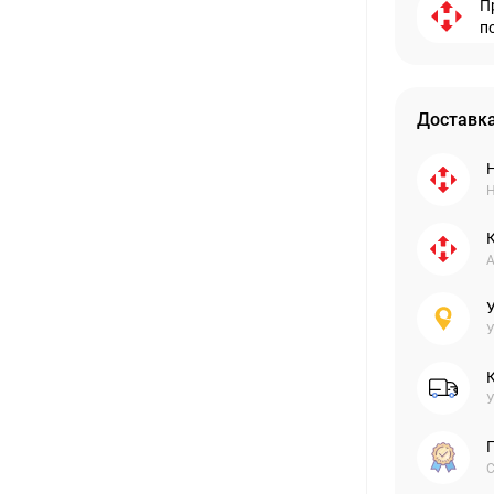
П
п
Доставка
Н
А
У
У
С