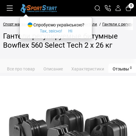
0
Спорт магазин SPORTSTART
Атлетика
Гантели
Гантели с регули
Спробуємо українською?
Так, звісно!
Ні
Гантели регулируемые битумные
Bowflex 560 Select Tech 2 x 26 кг
0
Все про товар
Описание
Характеристики
Отзывы