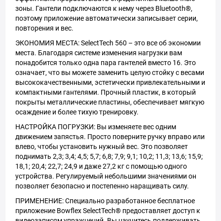
зоны. Гантели подключаются к нему через Bluetooth®,
поэтому приложение автоматически записывает серии,
повторения и вес.
ЭКОНОМИЯ МЕСТА: SelectTech 560 – это все об экономии
места. Благодаря системе изменения нагрузки вам
понадобится только одна пара гантелей вместо 16. Это
означает, что вы можете заменить целую стойку с весами
высококачественными, эстетически привлекательными и
компактными гантелями. Прочный пластик, в который
покрыты металлические пластины, обеспечивает мягкую
осаждение и более тихую тренировку.
НАСТРОЙКА ПОГРУЗКИ: Вы изменяете вес одним
движением запястья. Просто поверните ручку вправо или
влево, чтобы установить нужный вес. Это позволяет
поднимать 2,3; 3,4; 4,5; 5,7; 6,8; 7,9; 9,1; 10,2; 11,3; 13,6; 15,9;
18,1; 20,4; 22,7; 24,9 и даже 27,2 кг с помощью одного
устройства. Регулируемый небольшими значениями он
позволяет безопасно и постепенно наращивать силу.
ПРИМЕНЕНИЕ: Специально разработанное бесплатное
приложение Bowflex SelectTech® предоставляет доступ к
видеозаписям упражнений. Вы научитесь поддерживать