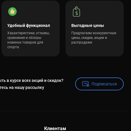
агазине SPORTSTART
до 40 кг от ведущих мировых и европейских брендов,
оригинальную продукцию по самой выгодной цене, с полной
Удобный функционал
Выгодные цены
гут вам подобрать и купить идеальную модель, которая
Характеристики, отзывы,
Предлагаем конкурентные
 доставку вашего заказа по Киеву и в любой другой город
сравнение и обзоры
цены, скидки, акции и
новинок товаров для
распродажи
спорта
 элитный уровень с мощными и универсальными гантелями
ть в курсе всех акций и скидок?
Подписаться
Подписаться
есь на нашу рассылку
Клиентам