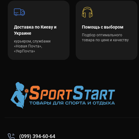
Купить 
Наш интерне
включая лег
Доставка по Киеву и
Помощь с выбором
гарантией к
Украине
Подбор оптимального
подойдет по
товара по цене и качеству
курьером, службами
Украины.
«Новая Почта»,
«УкрПочта»
Перестаньте
до 40 кг от
(099) 394-60-64