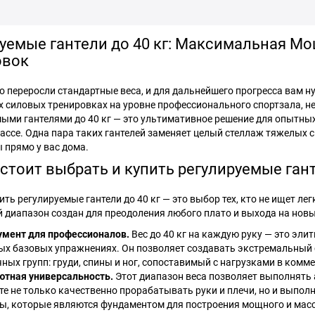
уемые гантели до 40 кг: Максимальная М
овок
о переросли стандартные веса, и для дальнейшего прогресса вам н
 силовых тренировках на уровне профессионального спортзала, не
мыми гантелями до 40 кг — это ультимативное решение для опытных
ссе. Одна пара таких гантелей заменяет целый стеллаж тяжелых 
 прямо у вас дома.
стоит выбрать и купить регулируемые гант
ть регулируемые гантели до 40 кг — это выбор тех, кто не ищет лег
й диапазон создан для преодоления любого плато и выхода на нов
умент для профессионалов.
Вес до 40 кг на каждую руку — это эли
х базовых упражнениях. Он позволяет создавать экстремальный 
ых групп: груди, спины и ног, сопоставимый с нагрузками в комме
ютная универсальность.
Этот диапазон веса позволяет выполнять
е не только качественно прорабатывать руки и плечи, но и выполн
, которые являются фундаментом для построения мощного и масс