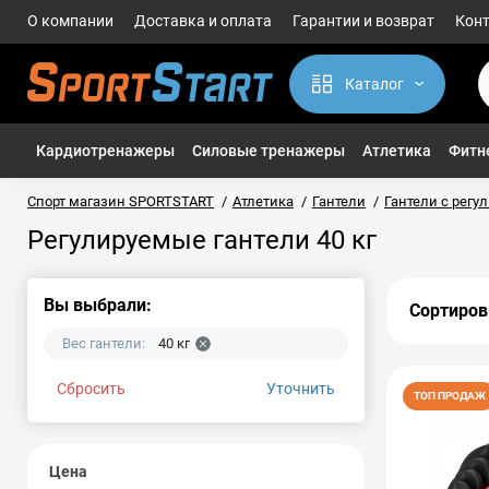
О компании
Доставка и оплата
Гарантии и возврат
Кон
Каталог
Кардиотренажеры
Силовые тренажеры
Атлетика
Фитне
Спорт магазин SPORTSTART
Атлетика
Гантели
Гантели с рег
Регулируемые гантели 40 кг
Вы выбрали:
Сортиров
Вес гантели:
40 кг
Сбросить
Уточнить
ТОП ПРОДАЖ
Цена