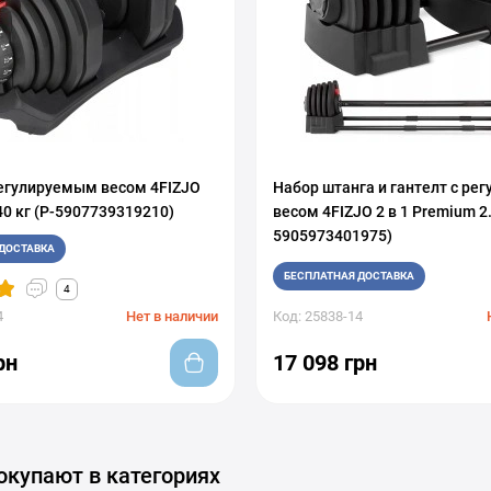
регулируемым весом 4FIZJO
Набор штанга и гантелт с р
0 кг (P-5907739319210)
весом 4FIZJO 2 в 1 Premium 2.
5905973401975)
ДОСТАВКА
БЕСПЛАТНАЯ ДОСТАВКА
4
4
Нет в наличии
Код: 25838-14
рн
17 098 грн
окупают в категориях