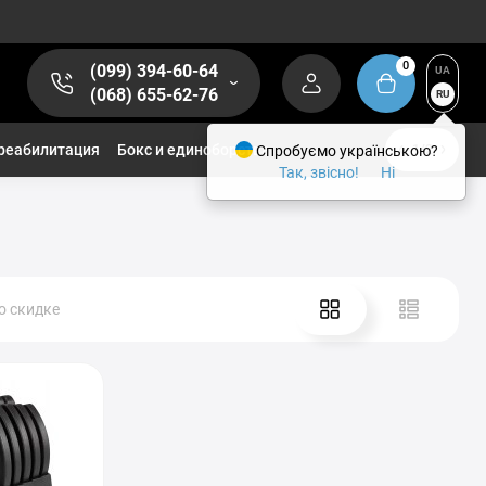
0
(099) 394-60-64
UA
(068) 655-62-76
RU
реабилитация
Бокс и единоборства
Спробуємо українською?
1/2
Так, звісно!
Ні
о скидке