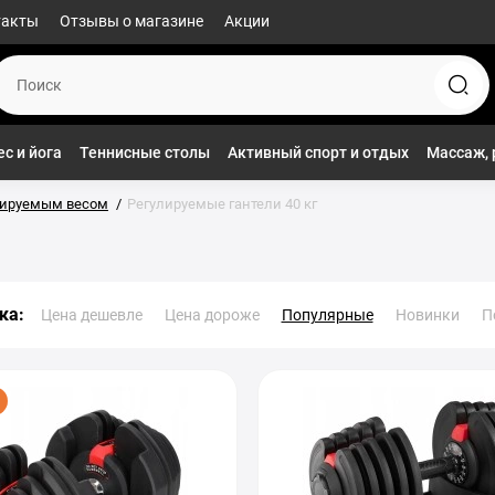
такты
Отзывы о магазине
Акции
с и йога
Теннисные столы
Активный спорт и отдых
Массаж, 
улируемым весом
Регулируемые гантели 40 кг
ка:
Цена дешевле
Цена дороже
Популярные
Новинки
П