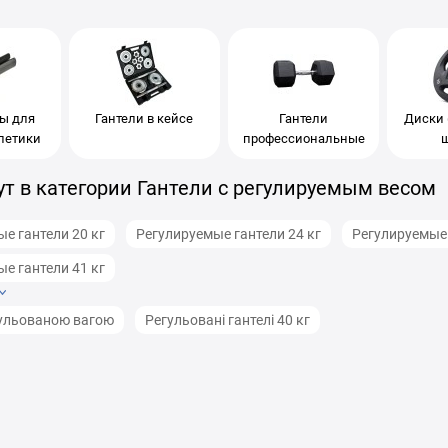
ы для
Гантели в кейсе
Гантели
Диски 
летики
профессиональные
т в категории Гантели с регулируемым весом
е гантели 20 кг
Регулируемые гантели 24 кг
Регулируемые 
е гантели 41 кг
гульованою вагою
Регульовані гантелі 40 кг