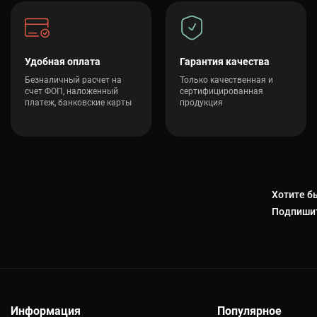
регулируемые гантели 40 кг в интернет-м
т-магазин предлагает широкий ассортимент регулируемых гантелей 
ендарные Bowflex. Заказывая инвентарь у нас, вы получаете 100% 
Удобная оплата
Гарантия качества
ачества. Наши консультанты — эксперты в области фитнеса — помо
Безналичный расчет на
Только качественная и
д ваши цели, бюджет и уровень подготовки. Мы организуем быструю
счет ФОП, наложенный
сертифицированная
платеж, банковские карты
продукция
 идти на компромиссы! Выведите свои домашние тренировки на
 SPORTSTART!
Хотите бы
Подпишит
Информация
Популярное