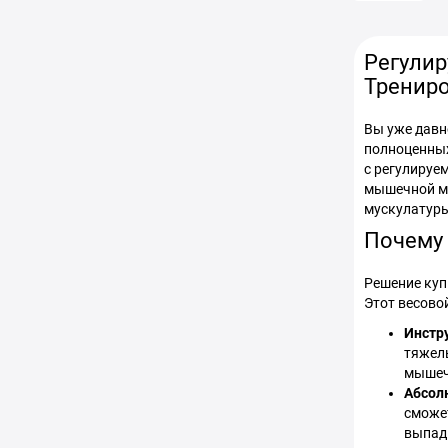
Регулир
Тренир
Вы уже давн
полноценных
с регулируе
мышечной ма
мускулатуры
Почему 
Решение купи
Этот весово
Инстр
тяжелы
мышечн
Абсол
сможет
выпады