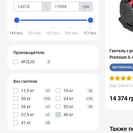
-
грн
14,4 тыс.
15,1 тыс.
15,7 тыс.
16,4 тыс.
17,1 тыс.
Гантель с 
Производитель
Premium 5-4
4FIZJO
2
БЕСПЛАТНАЯ 
Вес гантели
Код: 24265-1
11,5 кг
16 кг
+1
+2
14 374 г
20 кг
24 кг
+10
+15
26 кг
32 кг
+1
+5
37,5 кг
40 кг
+1
41 кг
+3
Также п