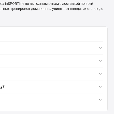
са inSPORTline по выгодным ценам с доставкой по всей
тных тренировок дома или на улице – от шведских стенок до
3 грн
ду?
3 грн
3 грн