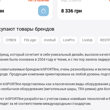
3
Нет в наличии
Код: 27559-03
рн
8 336 грн
купают товары брендов
CYBEX
FitLogic
Ironbull
LivePro
LiveUp
REST
 бренд, который сочетает в себе уникальный дизайн, высокое качес
ания была основана в 2004 году в Чехии, и с тех пор заняла лиди
охватываемые брендом inSPORTline, очень разнообразны и включают
ироде. Продукция компании ориентирована на любой уровень подго
е inSPORTline представлены как классические виды оборудования
 и необычное оборудование (метательные шары, TRX-ремни) для бол
т inSPORTline разработан с учетом самых новейших технологий и 
следит за её соответствием международным стандартам.