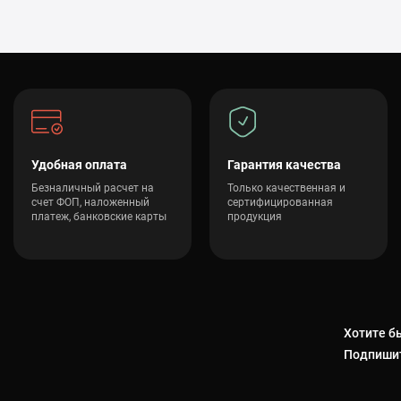
онный стол inSPORTline Verge
— 7 647 грн
вочный канат WaveRope Battle 35 mm - 12 m/черно-красный
— 5 95
Удобная оплата
Гарантия качества
Безналичный расчет на
Только качественная и
счет ФОП, наложенный
сертифицированная
платеж, банковские карты
продукция
Хотите бы
Подпишит