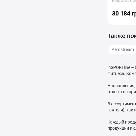
Код: 27558-0
30 184 г
Также по
Aerostream
inSPORTline –
фитнеса. Комп
Направления, 
отдыха на пр
В ассортимент
гантели), так
Каждый продук
продукции и 