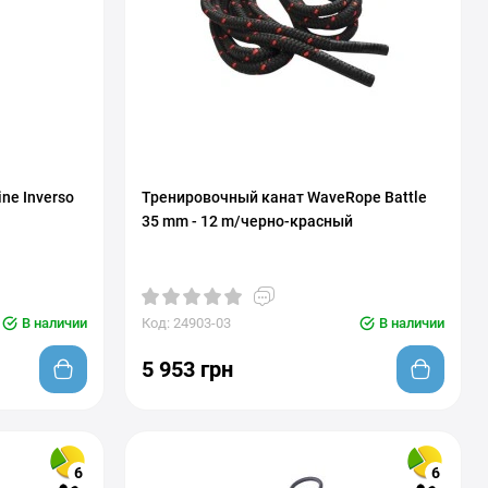
ne Inverso
Тренировочный канат WaveRope Battle
35 mm - 12 m/черно-красный
В наличии
Код: 24903-03
В наличии
5 953 грн
6
6