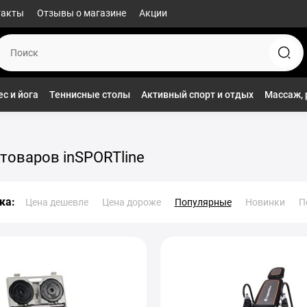
такты
Отзывы о магазине
Акции
с и йога
Теннисные столы
Активный спорт и отдых
Массаж, 
товаров inSPORTline
ка:
Цена дешевле
Цена дороже
Популярные
Новинки
П