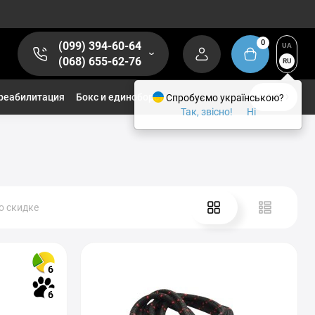
0
(099) 394-60-64
UA
(068) 655-62-76
RU
реабилитация
Бокс и единоборства
Спробуємо українською?
1/2
Так, звісно!
Ні
о скидке
6
6