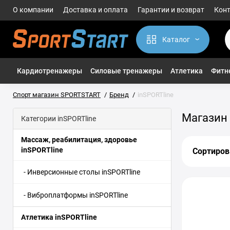
О компании
Доставка и оплата
Гарантии и возврат
Кон
Каталог
Кардиотренажеры
Силовые тренажеры
Атлетика
Фитне
Спорт магазин SPORTSTART
Бренд
inSPORTline
Магазин 
Категории inSPORTline
Массаж, реабилитация, здоровье
inSPORTline
Сортиров
- Инверсионные столы inSPORTline
- Виброплатформы inSPORTline
Атлетика inSPORTline