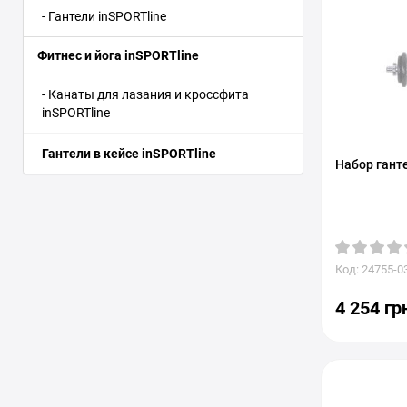
- Гантели inSPORTline
Фитнес и йога inSPORTline
- Канаты для лазания и кроссфита
inSPORTline
Гантели в кейсе inSPORTline
Набор ганте
Код: 24755-0
4 254 гр