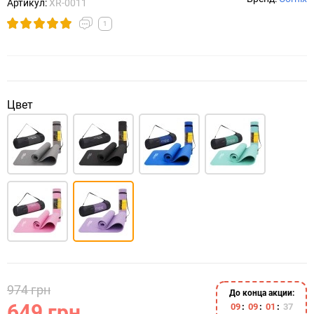
Артикул:
XR-0011
1
Цвет
974 грн
До конца акции:
649 грн
0
9
0
9
0
1
3
6