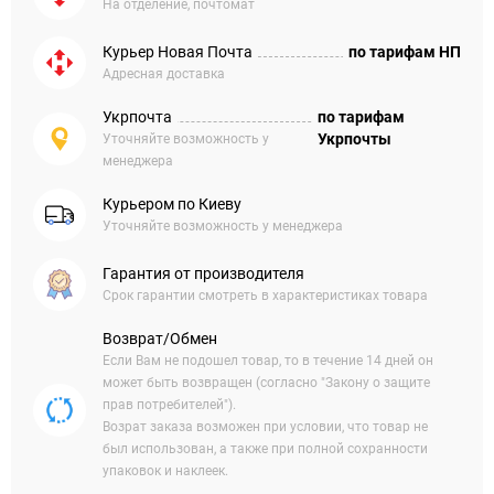
На отделение, почтомат
Курьер Новая Почта
по тарифам НП
Адресная доставка
Укрпочта
по тарифам
Укрпочты
Уточняйте возможность у
менеджера
Курьером по Киеву
Уточняйте возможность у менеджера
Гарантия от производителя
Срок гарантии смотреть в характеристиках товара
Возврат/Обмен
Если Вам не подошел товар, то в течение 14 дней он
может быть возвращен (согласно "Закону о защите
прав потребителей").
Возрат заказа возможен при условии, что товар не
был использован, а также при полной сохранности
упаковок и наклеек.