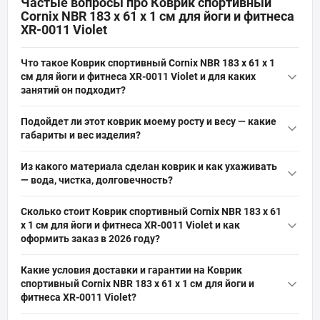
Частые вопросы про Коврик спортивный
Cornix NBR 183 x 61 x 1 cм для йоги и фитнеса
XR-0011 Violet
Что такое Коврик спортивный Cornix NBR 183 x 61 x 1
cм для йоги и фитнеса XR-0011 Violet и для каких
занятий он подходит?
Коврик спортивный Cornix NBR 183 x 61 x 1 cм для йоги и
Подойдет ли этот коврик моему росту и весу — какие
фитнеса XR-0011 Violet — это NBR-коврик толщиной 1 см,
габариты и вес изделия?
длиной 183 см и шириной 61 см, предназначенный для йоги,
Коврик имеет длину 183 см и ширину 61 см, толщина 10 мм,
фитнеса, пилатеса, растяжки и реабилитации. Обеспечивает
Из какого материала сделан коврик и как ухаживать
вес 0.83 кг, поэтому подходит для большинства пользователей
амортизацию, теплоизоляцию и нескользящую поверхность,
— вода, чистка, долговечность?
ростом до примерно 180 см; он обеспечивает защиту коленей
подходит для дома и зала.
Коврик изготовлен из NBR (каучук) с водоотталкивающим
и локтей благодаря 1 см амортизации. Нагрузка по весу не
Сколько стоит Коврик спортивный Cornix NBR 183 x 61
покрытием и звукоизолирующими свойствами; он не
указана, но материал NBR обеспечивает эластичность и
x 1 cм для йоги и фитнеса XR-0011 Violet и как
впитывает влагу и легко очищается влажной тряпкой. NBR
долговечность.
оформить заказ в 2026 году?
обеспечивает мягкость и эластичность, материал долговечен
Актуальная цена на оригинальную модель Коврик спортивный
при регулярном уходе и сушке вдали от прямого солнца.
Какие условия доставки и гарантии на Коврик
Cornix NBR 183 x 61 x 1 cм для йоги и фитнеса XR-0011 Violet
спортивный Cornix NBR 183 x 61 x 1 cм для йоги и
(Артикул: XR-0011) от бренда Cornix составляет 649 грн грн. Вы
фитнеса XR-0011 Violet?
можете быстро и безопасно заказать этот товар из категории