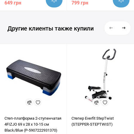
649 грн
799 грн
Другие клиенты также купили
Степ-платформа 2-ступенчатая
Степер Everfit StepTwist
4FIZJO 69 х 28 х 10-15 см
(STEPPER-STEPTWIST)
Black/Blue (P-5907222931370)