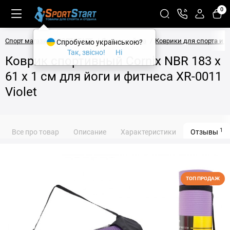
0
Спорт магазин SPORTSTART
Фитнес и йога
Коврики для спорта и 
Спробуємо українською?
Так, звісно!
Ні
Коврик спортивный Cornix NBR 183 x
61 x 1 cм для йоги и фитнеса XR-0011
Violet
1
Все про товар
Описание
Характеристики
Отзывы
ТОП ПРОДАЖ