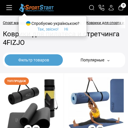
0
Спорт магазин SPORTSTART
Фитнес и йога
Коврики для спорта и 
Спробуємо українською?
Так, звісно!
Ні
Коврики для пилатеса и стретчинга
4FIZJO
Фильтр товаров
Популярные
ТОП ПРОДАЖ