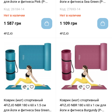
для йоги и фитнеса Pink (P-
йоги и фитнеса Sea Green (P-
5905973405669)
5905973406697)
Код: 26184-14
Код: 27693-14
Нет в наличии
Нет в наличии
1 587 грн
1 109 грн
4FIZJO
4FIZJO
Коврик (мат) спортивный
Коврик (мат) спортивный
4FIZJO NBR 180 x 60 x 1.5 см
4FIZJO NBR 180 x 60 x 1 см для
для йоги и фитнеса Sea Green
йоги и фитнеса Burgundy (P-