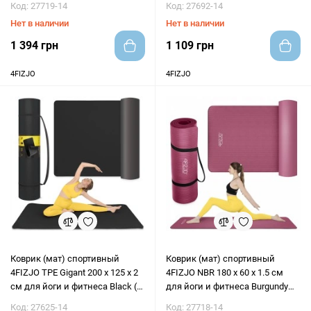
Код: 27719-14
Код: 27692-14
Нет в наличии
Нет в наличии
1 394 грн
1 109 грн
4FIZJO
4FIZJO
Коврик (мат) спортивный
Коврик (мат) спортивный
4FIZJO TPE Gigant 200 x 125 x 2
4FIZJO NBR 180 x 60 x 1.5 см
см для йоги и фитнеса Black (P-
для йоги и фитнеса Burgundy
5907739318992)
(P-5905973406710)
Код: 27625-14
Код: 27718-14