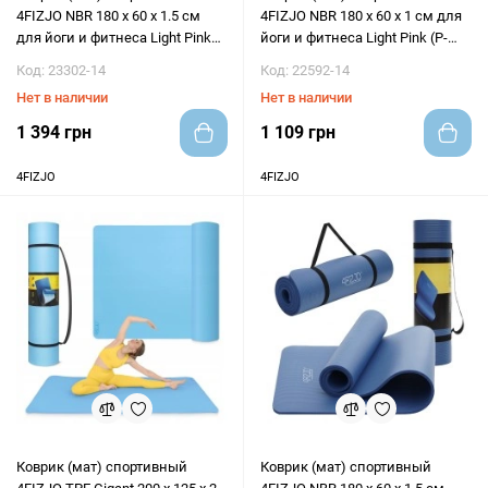
4FIZJO NBR 180 x 60 x 1.5 см
4FIZJO NBR 180 x 60 x 1 см для
для йоги и фитнеса Light Pink
йоги и фитнеса Light Pink (P-
(P-5907739316998)
5907739317001)
Код: 23302-14
Код: 22592-14
Нет в наличии
Нет в наличии
1 394 грн
1 109 грн
4FIZJO
4FIZJO
Коврик (мат) спортивный
Коврик (мат) спортивный