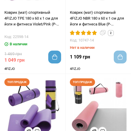
Коврик (мат) спортивный
Коврик (мат) спортивный
4FIZJO TPE 180 x 60 x 1 см для
4FIZJO NBR 180 x 60 x 1 см для
йоги и фитнеса Violet/Pink (P-
йоги и фитнеса Blue (P-
5907739316967)
5907222931028)
2
Код: 22598-14
Код: 10747-14
В наличии
Нет в наличии
1 469 грн
1 109 грн
1 049 грн
4FIZJO
4FIZJO
ТОП ПРОДАЖ
ТОП ПРОДАЖ