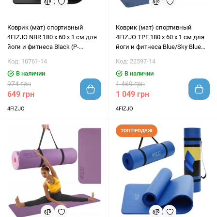
Коврик (мат) спортивный
Коврик (мат) спортивный
4FIZJO NBR 180 x 60 x 1 см для
4FIZJO TPE 180 x 60 x 1 см для
йоги и фитнеса Black (P-
йоги и фитнеса Blue/Sky Blue
5907222931462)
(P-5907739317094)
Код: 10761-14
Код: 22597-14
В наличии
В наличии
974 грн
1 469 грн
649 грн
1 049 грн
4FIZJO
4FIZJO
ТОП ПРОДАЖ