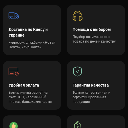
зависит от характеристик оборудования (мощности,
материалов, функционала и т.д.). Мы предоставляем
официальную гарантию, профессиональную помощь в выборе
и быструю доставку тренажеров и товаров для спорта по всей
Украине.
Доставка по Киеву и
Помощь с выбором
Украине
Подбор оптимального
товара по цене и качеству
курьером, службами «Новая
Почта», «УкрПочта»
Удобная оплата
Гарантия качества
Безналичный расчет на
Только качественная и
счет ФОП, наложенный
сертифицированная
платеж, банковские карты
продукция