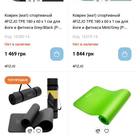
Коврик (мат) спортивный
Коврик (мат) спортивный
4FIZJO TPE 180 x 60 x 1 см для
4FIZJO TPE 180 x 60 x 1 см для
йоги и фитнеса Grey/Black (P-
йоги и фитнеса Mint/Grey (P-
5907739311931)
5907739311917)
Код: 16380-14
Код: 16379-14
Нет в наличии
Нет в наличии
1 469 грн
1 844 грн
4FIZJO
4FIZJO
ТОП ПРОДАЖ