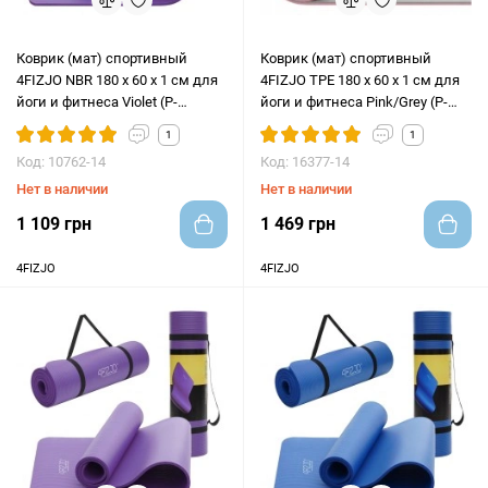
Коврик (мат) спортивный
Коврик (мат) спортивный
4FIZJO NBR 180 x 60 x 1 см для
4FIZJO TPE 180 x 60 x 1 см для
йоги и фитнеса Violet (P-
йоги и фитнеса Pink/Grey (P-
5907222931530)
5907739311900)
1
1
Код: 10762-14
Код: 16377-14
Нет в наличии
Нет в наличии
1 109 грн
1 469 грн
4FIZJO
4FIZJO