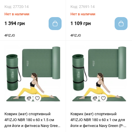
(P-5905973406734)
5905973406703)
Код: 27720-14
Код: 27691-14
Нет в наличии
Нет в наличии
1 394 грн
1 109 грн
4FIZJO
4FIZJO
Коврик (мат) спортивный
Коврик (мат) спортивный
4FIZJO NBR 180 x 60 x 1.5 см
4FIZJO NBR 180 x 60 x 1 см для
для йоги и фитнеса Navy Green
йоги и фитнеса Navy Green (P-
(P-5905973406727)
5905973406680)