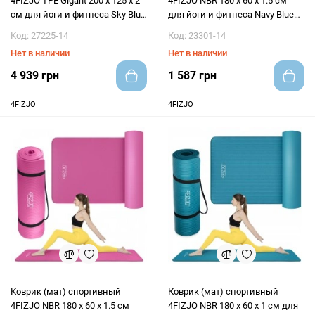
4FIZJO TPE Gigant 200 x 125 x 2
4FIZJO NBR 180 x 60 x 1.5 см
см для йоги и фитнеса Sky Blue
для йоги и фитнеса Navy Blue
(P-5907739318985)
(P-5907739316981)
Код: 27225-14
Код: 23301-14
Нет в наличии
Нет в наличии
4 939 грн
1 587 грн
4FIZJO
4FIZJO
Коврик (мат) спортивный
Коврик (мат) спортивный
4FIZJO NBR 180 x 60 x 1.5 см
4FIZJO NBR 180 x 60 x 1 см для