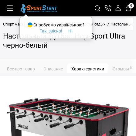
0
Спорт магазин SPORTSTART
Активный спорт и отдых
Настольные 
Спробуємо українською?
Так, звісно!
Ні
Настольный футбол Hop-Sport Ultra
черно-белый
0
Все про товар
Описание
Характеристики
Отзывы