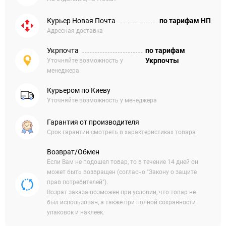
Курьер Новая Почта
по тарифам НП
Адресная доставка
Укрпочта
по тарифам
Укрпочты
Уточняйте возможность у
менеджера
Курьером по Киеву
Уточняйте возможность у менеджера
Гарантия от производителя
Срок гарантии смотреть в характеристиках товара
Возврат/Обмен
Если Вам не подошел товар, то в течение 14 дней он
может быть возвращен (согласно "Закону о защите
прав потребителей").
Возрат заказа возможен при условии, что товар не
был использован, а также при полной сохранности
упаковок и наклеек.