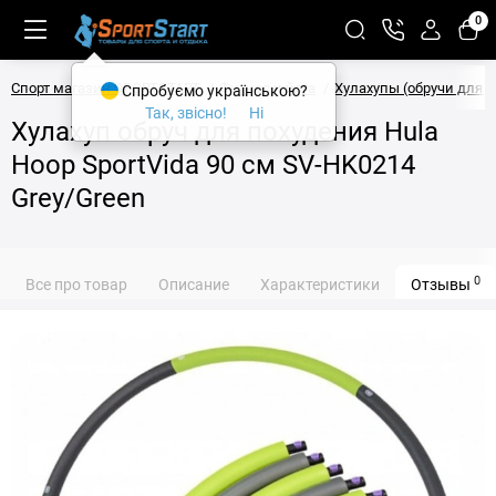
0
Спорт магазин SPORTSTART
Фитнес и йога
Хулахупы (обручи для 
Спробуємо українською?
Так, звісно!
Ні
Хулахуп обруч для похудения Hula
Hoop SportVida 90 см SV-HK0214
Grey/Green
0
Все про товар
Описание
Характеристики
Отзывы