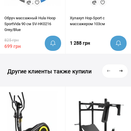
Обруч массажный Hula Hoop
Хулахуп Hop-Sport с
SportVida 90 см SV-HK0216
массажером 103см
Grey/Blue
825 грн
1 288 грн
699 грн
Другие клиенты также купили