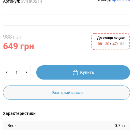
Артикул:
SV-HK0214
988 грн
До конца акции:
649 грн
0
8
2
0
4
7
5
1
Купить
Быстрый заказ
Характеристики
Вес -
0.7 кг