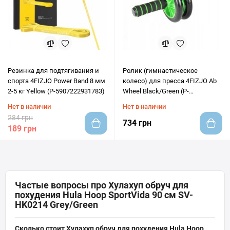
Резинка для подтягивания и
Ролик (гимнастическое
спорта 4FIZJO Power Band 8 мм
колесо) для пресса 4FIZJO Ab
2-5 кг Yellow (P-5907222931783)
Wheel Black/Green (P-
5907222931523)
Нет в наличии
Нет в наличии
284 грн
734 грн
189 грн
Частые вопросы про Хулахуп обруч для
похудения Hula Hoop SportVida 90 см SV-
HK0214 Grey/Green
Сколько стоит Хулахуп обруч для похудения Hula Hoop