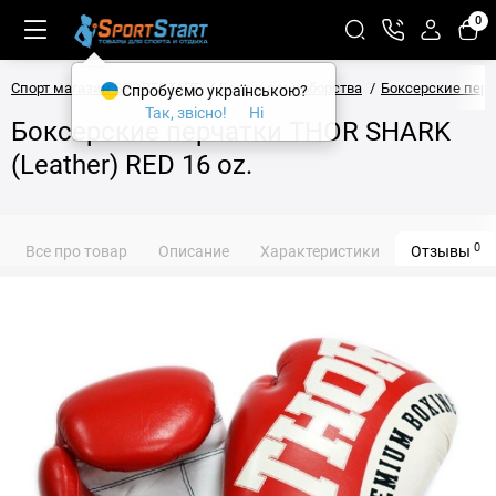
0
Спорт магазин SPORTSTART
Бокс и единоборства
Боксерские пер
Спробуємо українською?
Так, звісно!
Ні
Боксерские перчатки THOR SHARK
(Leather) RED 16 oz.
0
Все про товар
Описание
Характеристики
Отзывы