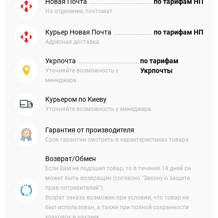
Новая Почта
по тарифам НП
На отделение, почтомат
Курьер Новая Почта
по тарифам НП
Адресная доставка
Укрпочта
по тарифам
Укрпочты
Уточняйте возможность у
менеджера
Курьером по Киеву
Уточняйте возможность у менеджера
Гарантия от производителя
Срок гарантии смотреть в характеристиках товара
Возврат/Обмен
Если Вам не подошел товар, то в течение 14 дней он
может быть возвращен (согласно "Закону о защите
прав потребителей").
Возрат заказа возможен при условии, что товар не
был использован, а также при полной сохранности
упаковок и наклеек.