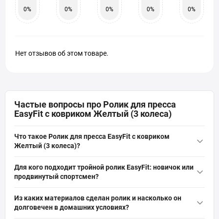
0%
0%
0%
0%
0%
Нет отзывов об этом товаре.
Частые вопросы про Ролик для пресса
EasyFit с ковриком Желтый (3 колеса)
Что такое Ролик для пресса EasyFit с ковриком
Желтый (3 колеса)?
Ролик для пресса EasyFit с ковриком Желтый (3 колеса) — это
Для кого подходит тройной ролик EasyFit: новичок или
компактный потройной ролик для домашних тренировок,
продвинутый спортсмен?
который укрепляет мышцы живота, спины и рук.
Тройной ролик EasyFit подходит для начинающих и тех, кто
Обрезиненные колёса обеспечивают плавное скольжение, а
Из каких материалов сделан ролик и насколько он
хочет мягко прогрессировать: трёхколёсная конструкция даёт
тройная конструкция повышает устойчивость и снижает
долговечен в домашних условиях?
дополнительную устойчивость, уменьшая нагрузку на
утомляемость при выполнении упражнений.