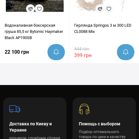
Водоналивная боксерская
Гирлянда Springos 3 м 300 LED
груша 85,5 кг Bytomic Haymaker
CL0088 Mix
Black AP190SB
444 грн
22 100 грн
399 грн
Доставка по Киеву и
Помощь с выбором
Украине
Подбор оптимального
товара по цене и качеству
курьером, службами «Новая