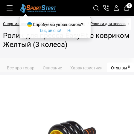
0
Спорт магазин SPORTSTART
Фитнес и йога
Ролики для пресса
Р
Спробуємо українською?
Так, звісно!
Ні
Ролик для пресса EasyFit с ковриком
Желтый (3 колеса)
0
Все про товар
Описание
Характеристики
Отзывы