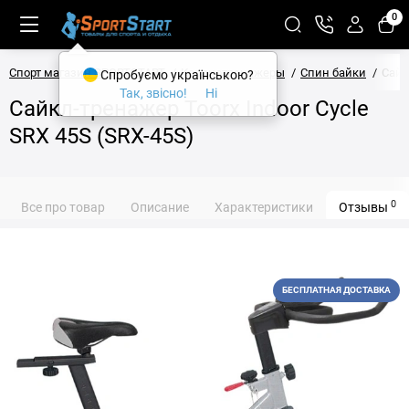
0
Спорт магазин SPORTSTART
Кардиотренажеры
Спин байки
Сайк
Спробуємо українською?
Так, звісно!
Ні
Сайкл-тренажер Toorx Indoor Cycle
SRX 45S (SRX-45S)
0
Все про товар
Описание
Характеристики
Отзывы
БЕСПЛАТНАЯ ДОСТАВКА