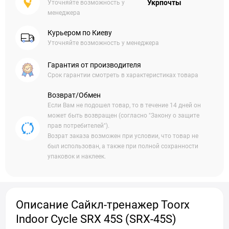
Укрпочты
Уточняйте возможность у
менеджера
Курьером по Киеву
Уточняйте возможность у менеджера
Гарантия от производителя
Срок гарантии смотреть в характеристиках товара
Возврат/Обмен
Если Вам не подошел товар, то в течение 14 дней он
может быть возвращен (согласно "Закону о защите
прав потребителей").
Возрат заказа возможен при условии, что товар не
был использован, а также при полной сохранности
упаковок и наклеек.
Описание Сайкл-тренажер Toorx
Indoor Cycle SRX 45S (SRX-45S)