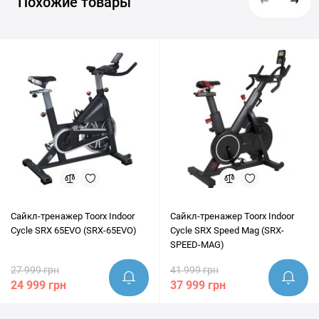
Похожие товары
надежную доставку в Киев, Львов, Одессу, Днепр, Харьков и
любые другие населенные пункты Украины. Перед покупкой
наши эксперты всегда готовы предоставить грамотную
консультацию и помочь убедиться, что этот товар идеально
подходит под ваши цели.
Сайкл-тренажер Toorx Indoor
Сайкл-тренажер Toorx Indoor
Cycle SRX 65EVO (SRX-65EVO)
Cycle SRX Speed Mag (SRX-
SPEED-MAG)
27 999 грн
41 999 грн
24 999 грн
37 999 грн