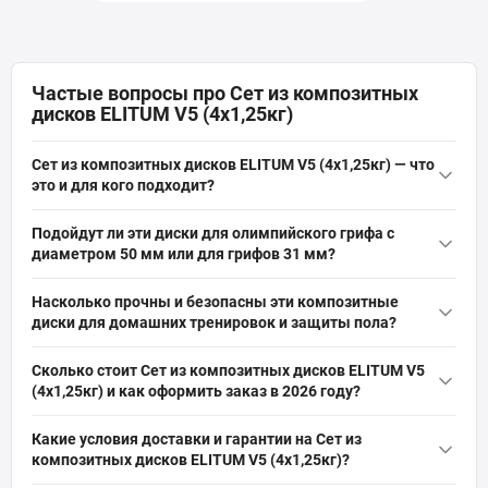
Частые вопросы про Сет из композитных
дисков ELITUM V5 (4х1,25кг)
Сет из композитных дисков ELITUM V5 (4х1,25кг) — что
это и для кого подходит?
Сет из композитных дисков ELITUM V5 (4х1,25кг) — это
Подойдут ли эти диски для олимпийского грифа с
комплект из четырёх дисков по 1,25 кг, заполненных
диаметром 50 мм или для грифов 31 мм?
минеральным композитом и покрытых ABS-пластиком.
Диски ELITUM V5 имеют внутренний диаметр отверстия 31
Подходит для
штанги
, гантелей, кроссфита, тяжелой атлетики,
Насколько прочны и безопасны эти композитные
мм, поэтому они совместимы с олимпийскими
пауэрлифтинга, домашних и коммерческих тренировок.
диски для домашних тренировок и защиты пола?
неоправданными грифами диаметром 31 мм и стандартными
Диски заполнены сверхпрочным минеральным композитом
грифами, но не подойдут на грифы 50 мм без адаптера. Для
Сколько стоит Сет из композитных дисков ELITUM V5
и покрыты ABS-пластиком, что обеспечивает долговечность,
грифа 50 мм нужен переходник или другие диски.
(4х1,25кг) и как оформить заказ в 2026 году?
устойчивость к износу и дополнительную защиту пола.
Актуальная цена на оригинальную модель Сет из
Подходят для домашних тренировок и коммерческих залов,
Какие условия доставки и гарантии на Сет из
композитных дисков ELITUM V5 (4х1,25кг) (Артикул: 00-
выдерживают регулярные нагрузки при аккуратном
композитных дисков ELITUM V5 (4х1,25кг)?
G00000360) от бренда Elitum составляет 247 грн грн. Вы можете
обращении.