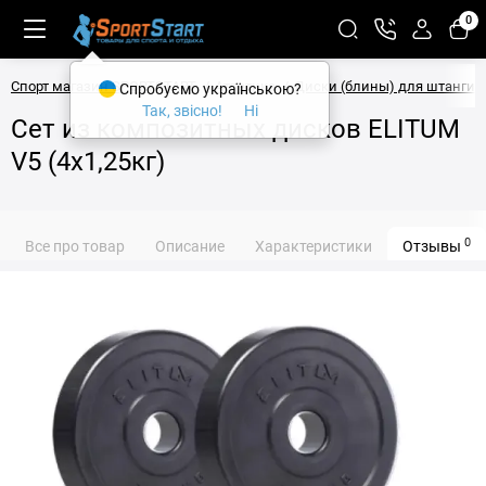
0
Спорт магазин SPORTSTART
Атлетика
Диски (блины) для штанги
Спробуємо українською?
Так, звісно!
Ні
Сет из композитных дисков ELITUM
V5 (4х1,25кг)
0
Все про товар
Описание
Характеристики
Отзывы