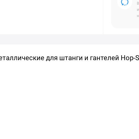
В
и
н
еталлические для штанги и гантелей Hop-S