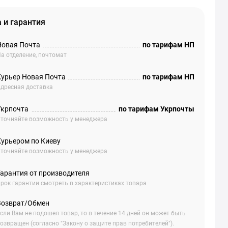
 и гарантия
Новая Почта
по тарифам НП
а отделение, почтомат
Курьер Новая Почта
по тарифам НП
дресная доставка
Укрпочта
по тарифам Укрпочты
точняйте возможность у менеджера
Курьером по Киеву
точняйте возможность у менеджера
Гарантия от производителя
рок гарантии смотреть в характеристиках товара
Возврат/Обмен
сли Вам не подошел товар, то в течение 14 дней он может быть
озвращен (согласно "Закону о защите прав потребителей").