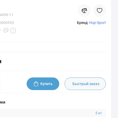
4496-11
00000555
Бренд:
Hop-Sport
1
н
Купить
Быстрый заказ
ики
5 кг