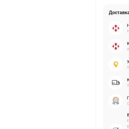
Доставка
Н
А
У
У
С
Е
в