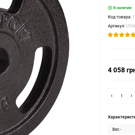
В наличии
Код товара:
1
Артикул:
UT-
4 058 гр
Характерист
Вес -