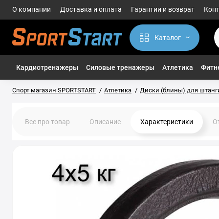
О компании
Доставка и оплата
Гарантии и возврат
Кон
Каталог
Кардиотренажеры
Силовые тренажеры
Атлетика
Фитне
Спорт магазин SPORTSTART
Атлетика
Диски (блины) для штанг
Все про товар
Описание
Характеристики
О