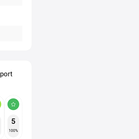
port
5
100%