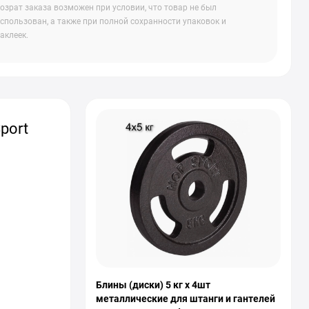
озрат заказа возможен при условии, что товар не был
спользован, а также при полной сохранности упаковок и
аклеек.
port
Блины (диски) 5 кг x 4шт
металлические для штанги и гантелей