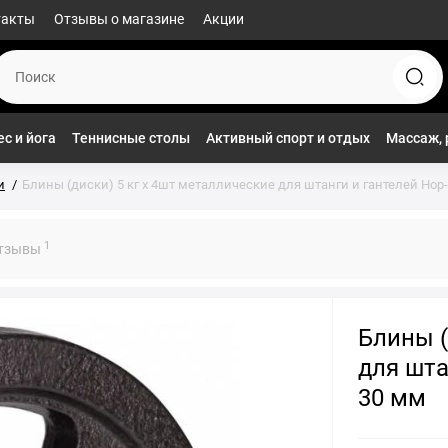
такты
Отзывы о магазине
Акции
с и йога
Теннисные столы
Активный спорт и отдых
Массаж, 
и
Блины (диски) 5 кг x 4шт металлические для штанги и гантелей Hop-Sp
1
тзывы
Блины (
для шта
30 мм