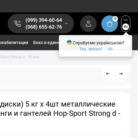
0
(099) 394-60-64
UA
(068) 655-62-76
RU
реабилитация
Бокс и единоборства
Спробуємо українською?
1/2
Так, звісно!
Ні
ort Strong d - 30 мм
диски) 5 кг x 4шт металлические
нги и гантелей Hop-Sport Strong d -