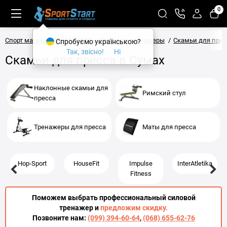
0
Спорт магазин SPORTSTART
Силовые тренажеры
Скамьи для прес
Спробуємо українською?
Так, звісно!
Ні
Скамьи для пресса в Сумах
Наклонные скамьи для
Римский стул
пресса
Тренажеры для пресса
Маты для пресса
Hop-Sport
HouseFit
Impulse
InterAtletika
Fitness
Поможем выбрать профессиональный силовой
тренажер и
предложим скидку.
Позвоните нам:
(099) 394-60-64
,
(068) 655-62-76