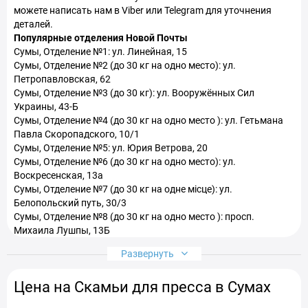
можете написать нам в Viber или Telegram для уточнения
деталей.
Популярные отделения Новой Почты
Сумы, Отделение №1: ул. Линейная, 15
Сумы, Отделение №2 (до 30 кг на одно место): ул.
Петропавловская, 62
Сумы, Отделение №3 (до 30 кг): ул. Вооружённых Сил
Украины, 43-Б
Сумы, Отделение №4 (до 30 кг на одно место ): ул. Гетьмана
Павла Скоропадского, 10/1
Сумы, Отделение №5: ул. Юрия Ветрова, 20
Сумы, Отделение №6 (до 30 кг на одно место): ул.
Воскресенская, 13а
Сумы, Отделение №7 (до 30 кг на одне місце): ул.
Белопольский путь, 30/3
Сумы, Отделение №8 (до 30 кг на одно место ): просп.
Михаила Лушпы, 13Б
Сумы, Отделение №9 (до 200 кг ): ул. Украинской Народной
Развернуть
Республики, 4
Сумы, Отделение №10 (до 30 кг на одно место): ул.
Цена на Скамьи для пресса в Сумах
Роменская, 81
Сумы, Отделение №11 (до 30 кг на одно место): просп.