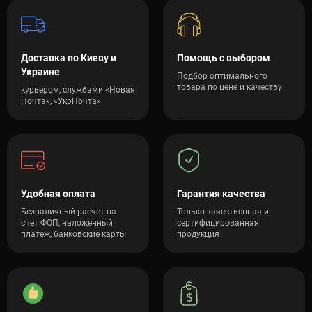
функционала и т.д.). Мы предоставляем официальную
гарантию, профессиональную помощь в выборе и быструю
доставку тренажеров и товаров для спорта по всей Украине.
Доставка по Киеву и
Помощь с выбором
Украине
Подбор оптимального
товара по цене и качеству
курьером, службами «Новая
Почта», «УкрПочта»
Удобная оплата
Гарантия качества
Безналичный расчет на
Только качественная и
счет ФОП, наложенный
сертифицированная
платеж, банковские карты
продукция