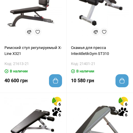
Римский стул регулируемый X-
Скамья для пресса
Line X321
InterAtletikGym ST310
Код: 21613-21
Код: 21401-21
В наличии
В наличии
40 600 грн
10 580 грн
6
6
6
6