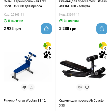
Скамья тренировочная Trex
Скамья для пресса York Fitness
Sport TX-050B для пресса
ASPIRE 180 изогнута
Код: 25863-11
Код: 23919-11
В наличии
В наличии
2 928 грн
3 288 грн
6
6
6
6
Римский стул Wuotan SS.12
Скамья для пресса Ab Coaster
X3S