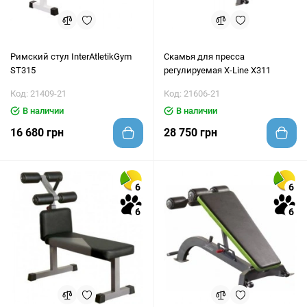
Римский стул InterAtletikGym
Скамья для пресса
ST315
регулируемая X-Line X311
Код: 21409-21
Код: 21606-21
В наличии
В наличии
16 680 грн
28 750 грн
6
6
6
6