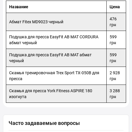
Победы (ран.Курский), 103
Название
Цена
Сумы, Отделение №12 (до 30 кг на одно место): ул.
Кондратьева Герасима, 139-А
476
Сумы, Отделение №13 (до 200 кг): ул. Ярослава Мудрого, 71
Абмат Fitex MD9023 черный
грн
Сумы, Отделение №14 (до 30 кг на одно место): ул. Герасима
Кондратьева, 146/1
Подушка для пресса EasyFit AB MAT CORDURA
599
Сумы, Отделение №16 (до 30 кг): просп. М. Лушпы, 5, корп. 10
абмат черный
грн
Подушка для пресса EasyFit AB MAT абмат
599
черный
грн
Скамья тренировочная Trex Sport TX-050B для
2 928
пресса
грн
Скамья для пресса York Fitness ASPIRE 180
3 288
изогнута
грн
Часто задаваемые вопросы