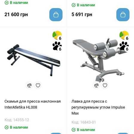
В наличии
В наличии
21 600 грн
5 691 грн
6
6
6
6
Скамья для пресса наклонная
Лавка для пресса с
InterAtletika HL008
регулируемым углом Impulse
Max
Код: 14355-12
Код: 16843-01
В наличии
В наличии