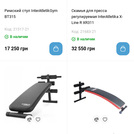
Римский стул InterAtletikGym
Скамья для пресса
BT315
регулируемая InterAtletika X-
Line R XR311
Код: 21517-21
Код: 21683-21
В наличии
В наличии
17 250 грн
32 550 грн