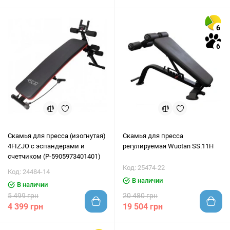
6
6
Скамья для пресса (изогнутая)
Скамья для пресса
4FIZJO с эспандерами и
регулируемая Wuotan SS.11H
счетчиком (P-5905973401401)
Код: 25474-22
Код: 24484-14
В наличии
В наличии
5 499 грн
20 480 грн
4 399 грн
19 504 грн