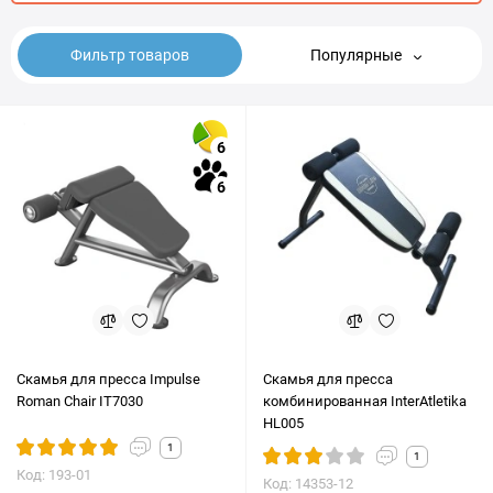
Фильтр товаров
Популярные
6
6
Скамья для пресса Impulse
Скамья для пресса
Roman Chair IT7030
комбинированная InterAtletika
HL005
1
1
Код: 193-01
Код: 14353-12