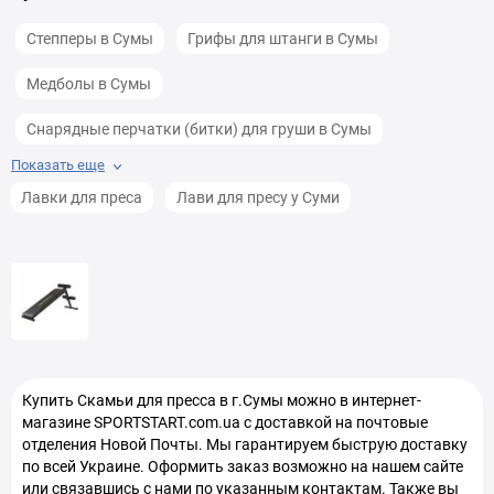
Степперы в Сумы
Грифы для штанги в Сумы
Медболы в Сумы
Снарядные перчатки (битки) для груши в Сумы
Показать еще
Кольца для пилатеса в Сумы
Блоки для йоги в Сумы
Лавки для преса
Лави для пресу у Суми
Зонты пляжные в Сумы
Коврики для фитнеса в Сумы
Гантельные ряды в Сумы
Тренажеры для ягодичного мостика в Сумы
Баскетбольные мячи в Сумы
Купить
Скамьи для пресса
в г.Сумы можно в интернет-
Коврики для спорта и тренировок в Сумы
магазине SPORTSTART.com.ua с доставкой на почтовые
отделения Новой Почты. Мы гарантируем быструю доставку
по всей Украине. Оформить заказ возможно на нашем сайте
или связавшись с нами по указанным контактам. Также вы