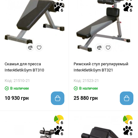
6
6
Скамья для пресса
Римский стул регулируемый
InterAtletikGym BT310
InterAtletikGym BT321
Код: 21510-21
Код: 21523-21
В наличии
В наличии
10 930 грн
25 880 грн
6
6
6
6