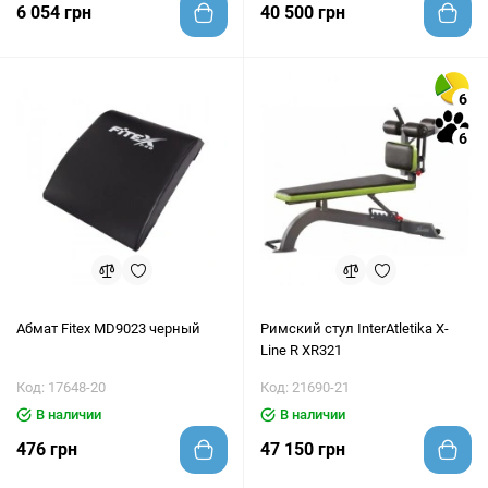
6 054 грн
40 500 грн
6
6
Абмат Fitex MD9023 черный
Римский стул InterAtletika X-
Line R XR321
Код: 17648-20
Код: 21690-21
В наличии
В наличии
476 грн
47 150 грн