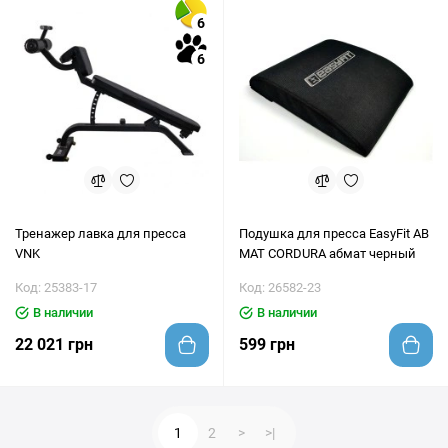
6
6
Тренажер лавка для пресса
Подушка для пресса EasyFit AB
VNK
MAT CORDURA абмат черный
Код: 25383-17
Код: 26582-23
В наличии
В наличии
22 021 грн
599 грн
1
2
>
>|