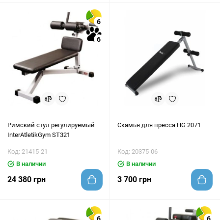
6
6
Римский стул регулируемый
Скамья для пресса HG 2071
InterAtletikGym ST321
Код: 21415-21
Код: 20375-06
В наличии
В наличии
24 380 грн
3 700 грн
6
6