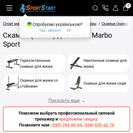
0
Спорт магазин SPORTSTART
Силовые тренажеры
Скамьи (лавки) 
Спробуємо українською?
Так, звісно!
Ні
Скамьи (лавки) для жима Marbo
Sport
Горизонтальные
Наклонные скамьи для
скамьи для жима
жима
Скамьи для жима со
Скамьи для жима сидя
стойками
Показать еще
Поможем выбрать профессиональный силовой
тренажер и
предложим скидку.
Позвоните нам:
(099) 394-60-64
,
(068) 655-62-76