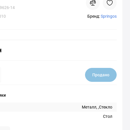
9626-14
010
Бренд:
Springos
н
Продано
ики
Металл, ,Стекло
Стол