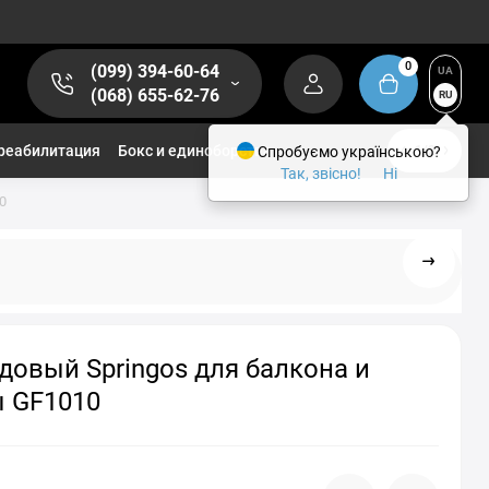
0
(099) 394-60-64
UA
(068) 655-62-76
RU
реабилитация
Бокс и единоборства
Спробуємо українською?
1/2
Так, звісно!
Ні
0
довый Springos для балкона и
ы GF1010