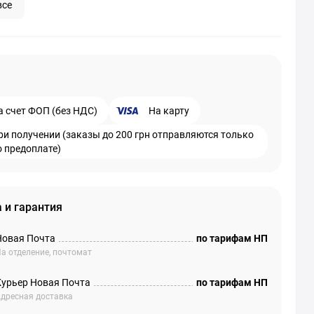
все
а счет ФОП (без НДС)
На карту
ри получении (заказы до 200 грн отправляются только
о предоплате)
 и гарантия
Новая Почта
по тарифам НП
а отделение, почтомат
Курьер Новая Почта
по тарифам НП
дресная доставка