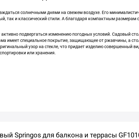
слаждаться солнечными днями на свежем воздухе. Его минималисти
й, так и классический стили. А благодаря компактным размерам с
т активно подвергаться изменению погодных условий. Садовый стол
ама имеет специальное покрытие, защищающее от ржавчины, а ст
оригинальный узор на стекле, что придает изделию совершенный ви
спортировки или хранения.
ый Springos для балкона и террасы GF101