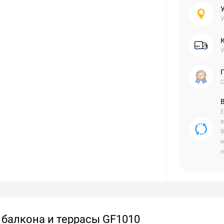
У
У
С
Е
в
В
и
н
 балкона и террасы GF1010