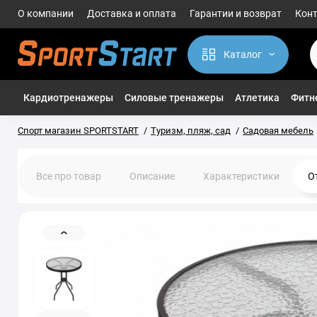
О компании
Доставка и оплата
Гарантии и возврат
Кон
Каталог
Кардиотренажеры
Силовые тренажеры
Атлетика
Фитне
Спорт магазин SPORTSTART
Туризм, пляж, сад
Садовая мебель
Все про товар
Описание
Характеристики
О