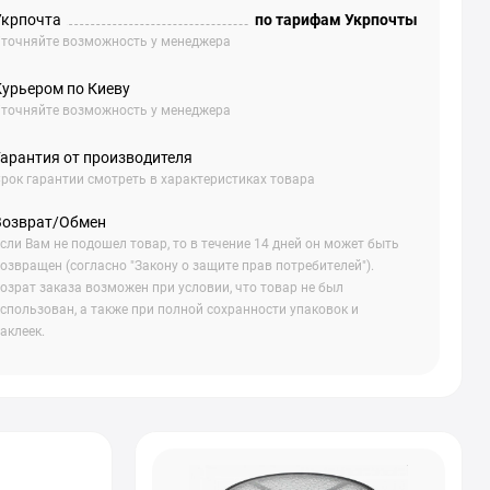
Укрпочта
по тарифам Укрпочты
точняйте возможность у менеджера
Курьером по Киеву
точняйте возможность у менеджера
Гарантия от производителя
рок гарантии смотреть в характеристиках товара
Возврат/Обмен
сли Вам не подошел товар, то в течение 14 дней он может быть
озвращен (согласно "Закону о защите прав потребителей").
озрат заказа возможен при условии, что товар не был
спользован, а также при полной сохранности упаковок и
аклеек.