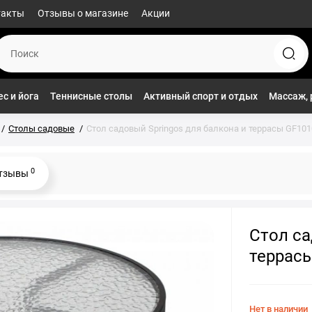
такты
Отзывы о магазине
Акции
с и йога
Теннисные столы
Активный спорт и отдых
Массаж, 
Столы садовые
Стол садовый Springos для балкона и террасы GF101
0
тзывы
Стол са
террас
Нет в наличии