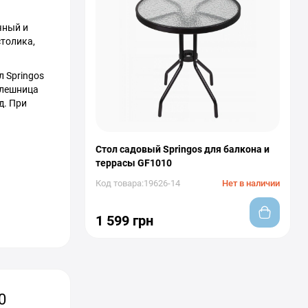
чный и
толика,
 Springos
олешница
д. При
Стол садовый Springos для балкона и
террасы GF1010
Код товара:19626-14
Нет в наличии
1 599 грн
0