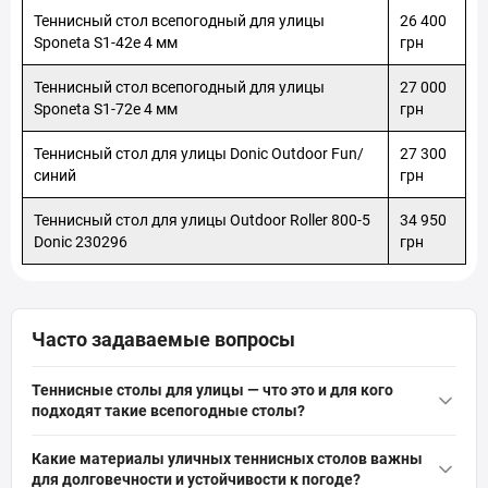
выгодной цене связывайтесь по телефону или онлайн на
Теннисный стол всепогодный для улицы
26 400
сайте с нашим менеджером и оформляйте заявку.
Sponeta S1-42e 4 мм
грн
Мы предлагаем:
Теннисный стол всепогодный для улицы
27 000
Выгодные цены;
Sponeta S1-72e 4 мм
грн
Различные акции и скидки на многие виды товаров;
Доставку по всей Украине;
Теннисный стол для улицы Donic Outdoor Fun/
27 300
Большой ассортимент товаров в наличии и под заказ;
синий
грн
Консультацию специалиста, который поможет
выбрать оптимальную модель по цене и качеству.
Теннисный стол для улицы Outdoor Roller 800-5
34 950
Donic 230296
грн
Часто задаваемые вопросы
Теннисные столы для улицы — что это и для кого
подходят такие всепогодные столы?
Теннисные столы
для улицы — это специальный уличный стол
Какие материалы уличных теннисных столов важны
для настольного тенниса с влагостойкими материалами и
для долговечности и устойчивости к погоде?