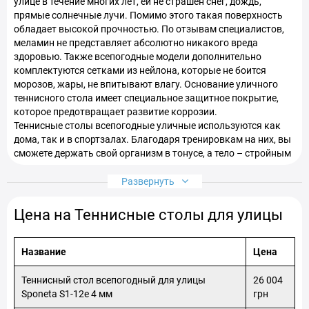
улице в течение многих лет, ей не страшен снег, дождь,
прямые солнечные лучи. Помимо этого такая поверхность
обладает высокой прочностью. По отзывам специалистов,
меламин не представляет абсолютно никакого вреда
здоровью. Также всепогодные модели дополнительно
комплектуются сетками из нейлона, которые не боится
морозов, жары, не впитывают влагу. Основание уличного
теннисного стола имеет специальное защитное покрытие,
которое предотвращает развитие коррозии.
Теннисные столы всепогодные уличные используются как
дома, так и в спортзалах. Благодаря тренировкам на них, вы
сможете держать свой организм в тонусе, а тело – стройным
и подтянутым.
У нас представлены качественные и популярные Теннисные
Развернуть
столы всепогодные уличные по самым выгодным ценам и в
большом ассортименте.
Цена на Теннисные столы для улицы
Купить теннисный стол всепогодный
уличный в Украине
Название
Цена
Спортивный интернет-магазин Спортстарт предлагает все
Теннисный стол всепогодный для улицы
26 004
товары с официальной гарантией от производителя. Чтобы
Sponeta S1-12e 4 мм
грн
купить теннисный стол всепогодный уличный по самой