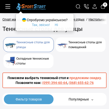
0
Спорт магазин SPORTSTART
Активный спорт и отдых
Настольный 
Спробуємо українською?
Так, звісно!
Ні
Теннисные столы для улицы
Теннисные столы для
Теннисные столы для
улицы
помещений
Складные теннисные
столы
Поможем выбрать теннисный стол и
предложим скидку.
Позвоните нам:
(099) 394-60-64
,
(068) 655-62-76
Фильтр товаров
Популярные