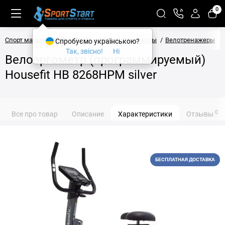
0
Спорт магазин SPORTSTART
Кардиотренажеры
Велотренажеры
Спробуємо українською?
Так, звісно!
Ні
Велоэргометр (программируемый)
Housefit HB 8268HPM silver
0
Все про товар
Описание
Характеристики
Отзывы
БЕСПЛАТНАЯ ДОСТАВКА