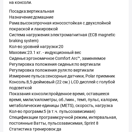
на консоли.
Посадка:вертикальная
Назначение:домашние
Рама:высокопрочная износостойкая с двухслойной
покраской и лакировкой
Система нагружения:электромагнитная (ECB magnetic
braking system)
Кол-во уровней нагрузки:20
Маховик:23.1 кг. - индукционный вес
Сиденье:эргономичное Comfort Arc™, заменяемое
Регулировка положения сиденья:по вертикали
Регулировка положения руля:по вертикали
Измерение пульса:сенсорные датчики, Polar приемник
Консоль:8,5-дюймовый (22 см.) LCD дисплей с голубой
подсветкой
Показания консоли:пройденное время, оставшееся
время, мили/километры, об./мин., темп, пульс, калории,
метаболические единицы (METS), скорость, нагрузка
Кол-во программ:5 (в т.ч. пульсозависимая)
Спецификации программ:ручной режим, интервальная,
постоянные Ватты, пульсозависимая, Sprint 8
Статистика тренировок:да