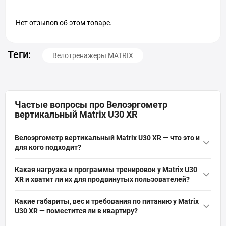
Нет отзывов об этом товаре.
Теги:
Велотренажеры MATRIX
Частые вопросы про Велоэргометр
вертикальный Matrix U30 XR
Велоэргометр вертикальный Matrix U30 XR — что это и
для кого подходит?
Велоэргометр вертикальный Matrix U30 XR — это домашний
Какая нагрузка и программы тренировок у Matrix U30
вертикальный велотренажер с электромагнитной системой
XR и хватит ли их для продвинутых пользователей?
нагрузки и маховиком 23,1 кг, рассчитанный на
Matrix U30 XR использует электромагнитную систему нагрузки
максимальный вес пользователя 159 кг. Подходит для
Какие габариты, вес и требования по питанию у Matrix
и предлагает 5 программ, включая пульсозависимую, что
похудения, жиросжигания, кардиотренировок и реабилитации,
U30 XR — поместится ли в квартиру?
обеспечивает точную регулировку интенсивности. Для
обеспечивает коммерческое качество в домашних условиях.