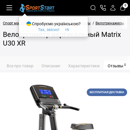
0
Спорт магазин SPORTSTART
Кардиотренажеры
Велотренажеры
Спробуємо українською?
Так, звісно!
Ні
Велоэргометр вертикальный Matrix
U30 XR
0
Все про товар
Описание
Характеристики
Отзывы
БЕСПЛАТНАЯ ДОСТАВКА