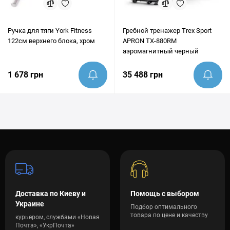
Ручка для тяги York Fitness
Гребной тренажер Trex Sport
122см верхнего блока, хром
APRON TX-880RM
аэромагнитный черный
1 678 грн
35 488 грн
Доставка по Киеву и
Помощь с выбором
Украине
Подбор оптимального
товара по цене и качеству
курьером, службами «Новая
Почта», «УкрПочта»