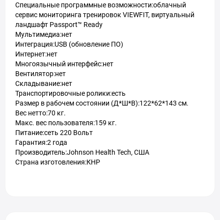
Специальные программные возможности:облачный
сервис мониторинга тренировок VIEWFIT, виртуальный
ландшафт Passport™ Ready
Мультимедиа:нет
Интеграция:USB (обновление ПО)
Интернет:нет
Многоязычный интерфейс:нет
Вентилятор:нет
Складывание:нет
Транспортировочные ролики:есть
Размер в рабочем состоянии (Д*Ш*В):122*62*143 см.
Вес нетто:70 кг.
Макс. вес пользователя:159 кг.
Питание:сеть 220 Вольт
Гарантия:2 года
Производитель:Johnson Health Tech, США
Страна изготовления:КНР