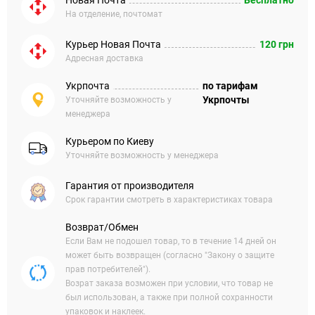
Новая Почта
Бесплатно
На отделение, почтомат
Курьер Новая Почта
120 грн
Адресная доставка
Укрпочта
по тарифам
Укрпочты
Уточняйте возможность у
менеджера
Курьером по Киеву
Уточняйте возможность у менеджера
Гарантия от производителя
Срок гарантии смотреть в характеристиках товара
Возврат/Обмен
Если Вам не подошел товар, то в течение 14 дней он
может быть возвращен (согласно "Закону о защите
прав потребителей").
Возрат заказа возможен при условии, что товар не
был использован, а также при полной сохранности
упаковок и наклеек.