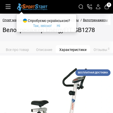
0
Спорт магазин SPORTSTART
Кардиотренажеры
Велотренажеры
Спробуємо українською?
Так, звісно!
Ні
Велотренажер EnergyFIT GB1278
0
Все про товар
Описание
Характеристики
Отзывы
БЕСПЛАТНАЯ ДОСТАВКА