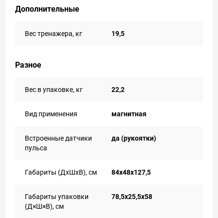
Дополнительные
Вес тренажера, кг
19,5
Разное
Вес в упаковке, кг
22,2
Вид применения
магнитная
Встроенные датчики
да (рукоятки)
пульса
Габариты (ДхШхВ), см
84х48х127,5
Габариты упаковки
78,5x25,5x58
(Д×Ш×В), см