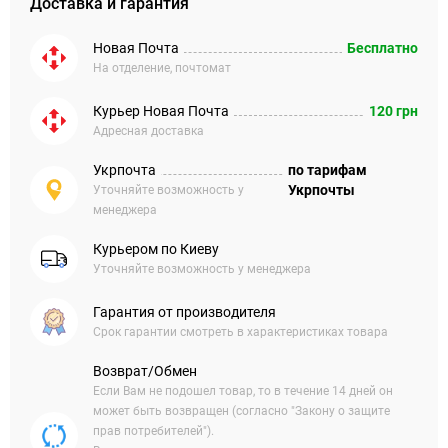
Доставка и гарантия
Новая Почта
Бесплатно
На отделение, почтомат
Курьер Новая Почта
120 грн
Адресная доставка
Укрпочта
по тарифам
Укрпочты
Уточняйте возможность у
менеджера
Курьером по Киеву
Уточняйте возможность у менеджера
Гарантия от производителя
Срок гарантии смотреть в характеристиках товара
Возврат/Обмен
Если Вам не подошел товар, то в течение 14 дней он
может быть возвращен (согласно "Закону о защите
прав потребителей").