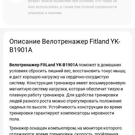
Возрат заказа возможен при условии, что товар не
был использован, а также при полной сохранности
упаковок и наклеек.
Описание Велотренажер Fitland YK-
B1901A
Велотренажер FitLand YK-B1901A
поможет в домашних
условиях сбросить лишний вес, восстановить тонус мышц
и даст хорошую нагрузку на сердечно-сосудистую
систему. Конструкция тренажера имеет восьмиуровневую
магнитную систему нагрузки, которая обеспечит тихую и
плавную работу тренажера. Для удобства тренировки
людей разного роста можно отрегулировать положение
сиденья по высоте. Устойчивость конструкции во время
тренировки гарантируют компенсаторы неровности
пола.
Тренажер оснащен компьютером, на мониторе которого
отражаются: время тренировки, скорость, пройденная