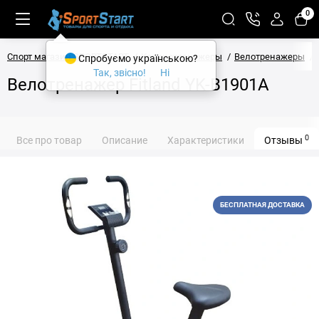
0
Спорт магазин SPORTSTART
Кардиотренажеры
Велотренажеры
Спробуємо українською?
Так, звісно!
Ні
Велотренажер Fitland YK-B1901A
0
Все про товар
Описание
Характеристики
Отзывы
БЕСПЛАТНАЯ ДОСТАВКА