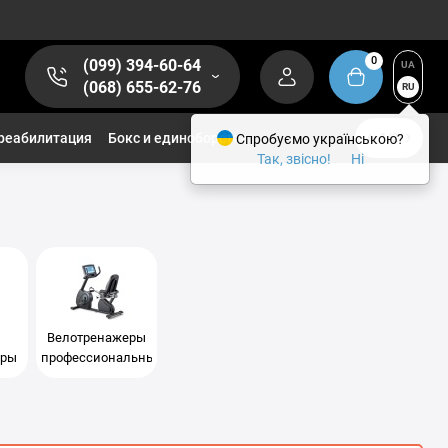
0
(099) 394-60-64
UA
(068) 655-62-76
RU
реабилитация
Бокс и единоборства
Спробуємо українською?
1/2
Так, звісно!
Ні
Велотренажеры
еры
профессиональные