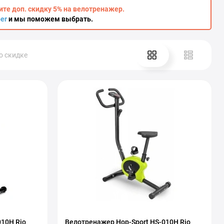
ите доп. скидку 5% на велотренажер.
ber
и мы поможем выбрать.
о скидке
010H Rio
Велотренажер Hop-Sport HS-010H Rio