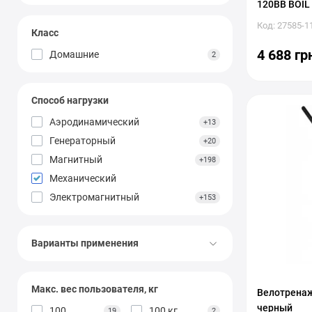
120BB BOIL
Код: 27585-1
Класс
4 688 гр
Домашние
2
Способ нагрузки
Аэродинамический
+13
Генераторный
+20
Магнитный
+198
Механический
Электромагнитный
+153
Варианты применения
Макс. вес пользователя, кг
Велотренаж
черный
100
100 кг
19
2