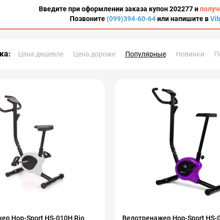
Введите при оформлении заказа купон 202277 и
получ
Позвоните
(099)394-60-64
или напишите в
Vi
ка:
Цена дешевле
Цена дороже
Популярные
Новинки
П
ер Hop-Sport HS-010H Rio
Велотренажер Hop-Sport HS-