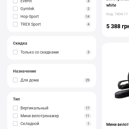
Everfit
4
white
Gymtek
2
Код: 7434-11
Hop-Sport
14
TREX Sport
4
5 388 гр
Скидка
Только со cкидками
3
Назначение
Для дома
29
Тип
Вертикальный
17
Мини велотренажер
11
Складной
1
Мини велотр