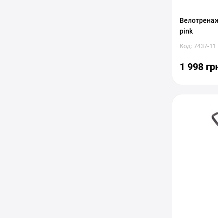
Велотренаж
pink
Код: 7437-11
1 998 гр