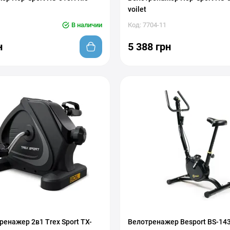
voilet
В наличии
Код: 7704-11
н
5 388 грн
енажер 2в1 Trex Sport TX-
Велотренажер Besport BS-143