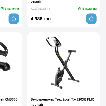
серый
В наличии
Код: 26212-11
В наличии
4 988 грн
tek XMB300
Велотренажер Trex Sport TX-320XB FLIX
черный