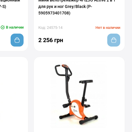
тационный
Мини велотренажер 4FIZJO Active 2 в 1
Y-S)
для рук и ног Grey/Black (P-
5905973401708)
В наличии
Код: 24575-14
Нет в наличии
2 256 грн