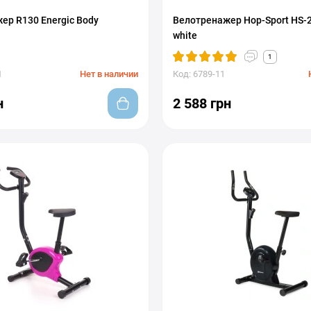
ер R130 Energic Body
Велотренажер Hop-Sport HS-2
white
1
1
Нет в наличии
Код: 6789-11
н
2 588 грн