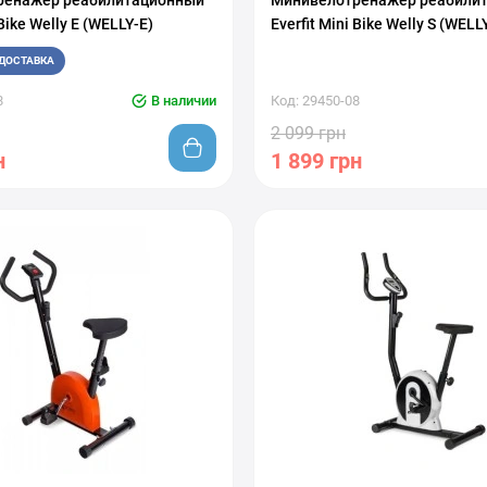
ренажер реабилитационный
Минивелотренажер реабили
 Bike Welly E (WELLY-E)
Everfit Mini Bike Welly S (WELL
ДОСТАВКА
8
В наличии
Код: 29450-08
2 099 грн
н
1 899 грн