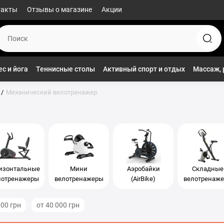
такты
Отзывы о магазине
Акции
с и йога
Теннисные столы
Активный спорт и отдых
Массаж, 
Механический велотренажер
изонтальные
Мини
Аэробайки
Складные
лотренажеры
велотренажеры
(AirBike)
велотренаж
000 грн
от 40 000 грн