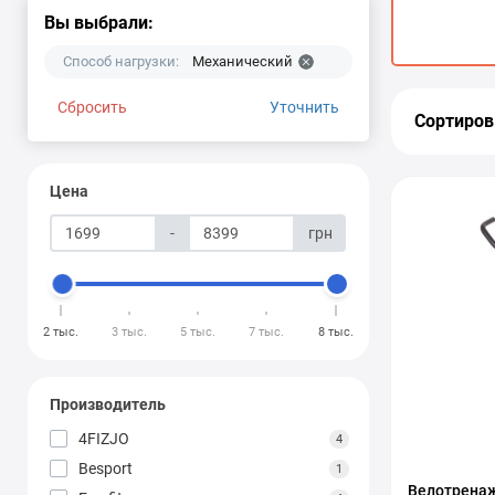
Вы выбрали:
Способ нагрузки:
Механический
Сбросить
Уточнить
Сортиров
Цена
-
грн
2 тыс.
3 тыс.
5 тыс.
7 тыс.
8 тыс.
Производитель
4FIZJO
4
Besport
1
Велотренаж