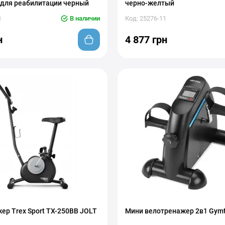
 для реабилитации черный
черно-желтый
1
В наличии
Код: 25276-11
н
4 877 грн
ер Trex Sport TX-250BB JOLT
Мини велотренажер 2в1 Gym