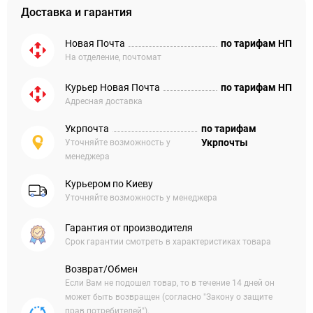
Доставка и гарантия
Новая Почта
по тарифам НП
На отделение, почтомат
Курьер Новая Почта
по тарифам НП
Адресная доставка
Укрпочта
по тарифам
Укрпочты
Уточняйте возможность у
менеджера
Курьером по Киеву
Уточняйте возможность у менеджера
Гарантия от производителя
Срок гарантии смотреть в характеристиках товара
Возврат/Обмен
Если Вам не подошел товар, то в течение 14 дней он
может быть возвращен (согласно "Закону о защите
прав потребителей").