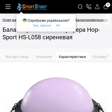
0
Спорт магазин SPORTSTART
Фитнес и йога
Балансировочные пла
Спробуємо українською?
Так, звісно!
Ні
Балансировочная полусфера Hop-
Sport HS-L058 сиреневая
0
Все про товар
Описание
Характеристики
Отзывы