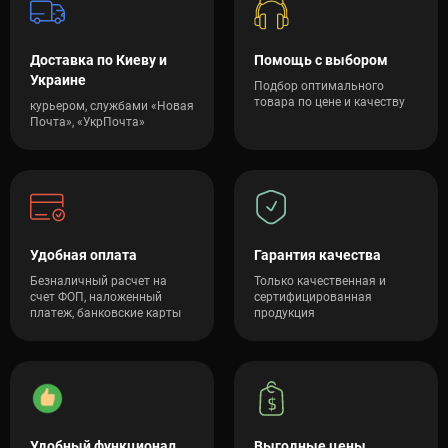
Как Выбрать Правильный Бандаж
Доставка по Киеву и
Помощь с выбором
Украине
Подбор оптимального
При выборе бандажа важно учитывать несколько факторов:
товара по цене и качеству
курьером, службами «Новая
Почта», «УкрПочта»
1. Назначение: Определите причину использования бандажа
- профилактика, лечение или реабилитация.
2. Степень фиксации: В зависимости от тяжести повреждения
или задач следует выбрать мягкий, полужесткий или
жесткий ортез.
3. Материалы: Убедитесь, что материалы гипоаллергенны и
Удобная оплата
Гарантия качества
позволяют коже дышать.
4. Удобство использования: Легкость надевания и снятия
Безналичный расчет на
Только качественная и
счет ФОП, наложенный
сертифицированная
может сыграть большую роль в повседневном
платеж, банковские карты
продукция
использовании.
Преимущества Использования
Бандажей
Удобный функционал
Выгодные цены