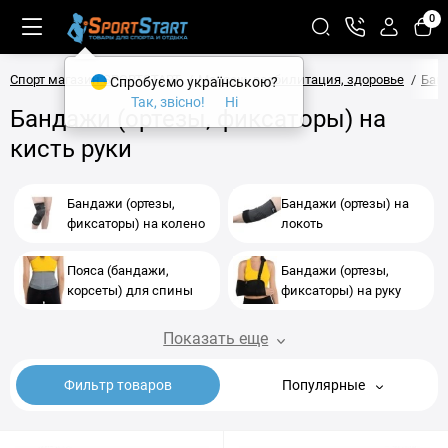
0
Спорт магазин SPORTSTART
Массаж, реабилитация, здоровье
Бан
Спробуємо українською?
Так, звісно!
Ні
Бандажи (ортезы, фиксаторы) на
кисть руки
Бандажи (ортезы,
Бандажи (ортезы) на
фиксаторы) на колено
локоть
Пояса (бандажи,
Бандажи (ортезы,
корсеты) для спины
фиксаторы) на руку
Показать еще
Фильтр товаров
Популярные