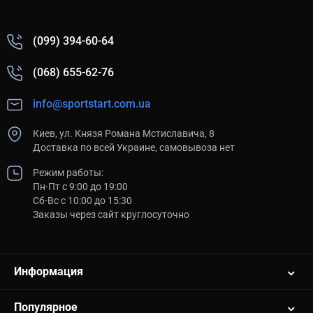
конструкции могут требовать помощи.
(099) 394-60-64
Бандажи (ортезы) на плечевой сустав – важный элемент в
арсенале спортсмена или человека, стремящегося сохранить
(068) 655-62-76
здоровье своих суставов. Знание особенностей различных
моделей и их функций поможет сделать правильный выбор
для профилактики или лечения травм. Уделите внимание
info@sportstart.com.ua
качеству материала и конструкции, чтобы обеспечить
максимальную пользу и комфорт при использовании.
Киев, ул. Князя Романа Мстиславича, 8
Доставка по всей Украине, самовывоза нет
Спортстарт предлагает широкий ассортимент бандажей для
различных нужд – от легких эластичных бинтов до
Режим работы:
специализированных жестких ортезов. Выбирайте надежную
Пн-Пт с 9:00 до 19:00
защиту для ваших суставов вместе с нами!
Сб-Вс с 10:00 до 15:30
Заказы через сайт круглосуточно
Информация
Популярное