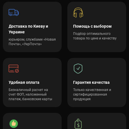
уровня нагрузки.
Существует несколько типов бандажей на плечевой сустав,
которые различаются по степени фиксации и назначению.
Доставка по Киеву и
Помощь с выбором
Украине
Подбор оптимального
Эластичные бинты и тейпы
товара по цене и качеству
курьером, службами «Новая
Почта», «УкрПочта»
Подходят для легких травм и профилактики. Обеспечивают
мягкую фиксацию и позволяют сохранять высокую степень
подвижности.
Полужесткие ортезы
Используются при среднем уровне повреждений сустава,
Удобная оплата
Гарантия качества
таких как вывихи или частичные разрывы связок.
Безналичный расчет на
Только качественная и
Фиксируют руку в определенном положении, уменьшая
счет ФОП, наложенный
сертифицированная
нагрузку на поврежденный участок.
платеж, банковские карты
продукция
Жесткие ортезы
Назначаются при серьезных травмах или после операций.
Эти модели оснащены жесткими ребрами или шарнирами,