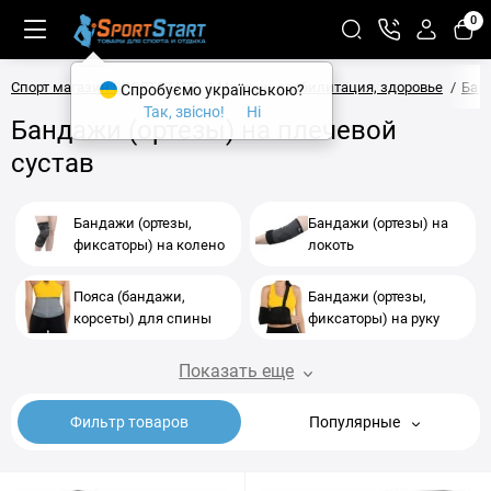
0
Спорт магазин SPORTSTART
Массаж, реабилитация, здоровье
Бан
Спробуємо українською?
Так, звісно!
Ні
Бандажи (ортезы) на плечевой
сустав
Бандажи (ортезы,
Бандажи (ортезы) на
фиксаторы) на колено
локоть
Пояса (бандажи,
Бандажи (ортезы,
корсеты) для спины
фиксаторы) на руку
Показать еще
Фильтр товаров
Популярные