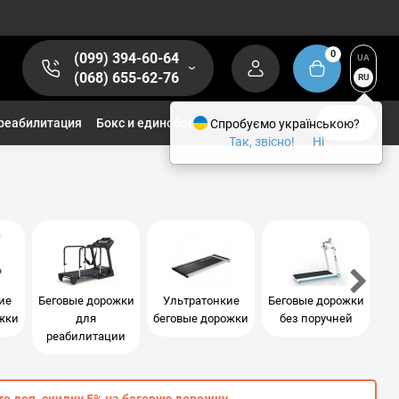
0
(099) 394-60-64
UA
(068) 655-62-76
RU
реабилитация
Бокс и единоборства
Спробуємо українською?
1/2
Так, звісно!
Ні
ие
Беговые дорожки
Ультратонкие
Беговые дорожки
жки
для
беговые дорожки
без поручней
бе
реабилитации