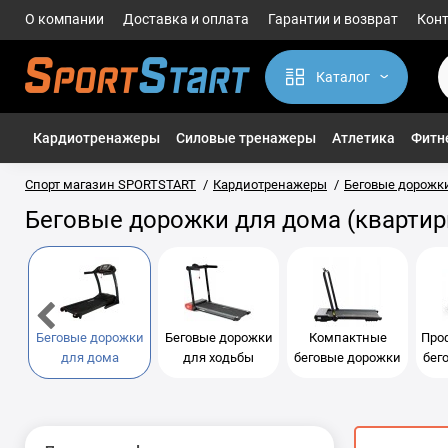
О компании
Доставка и оплата
Гарантии и возврат
Кон
Каталог
Кардиотренажеры
Силовые тренажеры
Атлетика
Фитне
Спорт магазин SPORTSTART
Кардиотренажеры
Беговые дорожк
Беговые дорожки для дома (квартир
Беговые дорожки
Беговые дорожки
Компактные
Про
для дома
для ходьбы
беговые дорожки
бег