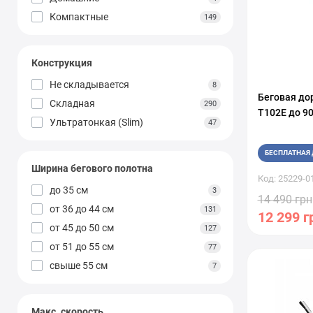
Компактные
149
Конструкция
Не складывается
8
Беговая до
Складная
290
T102E до 90
Ультратонкая (Slim)
47
БЕСПЛАТНАЯ 
Ширина бегового полотна
Код: 25229-0
до 35 см
3
14 490 грн
от 36 до 44 см
131
12 299 г
от 45 до 50 см
127
от 51 до 55 см
77
свыше 55 см
7
Макс. скорость