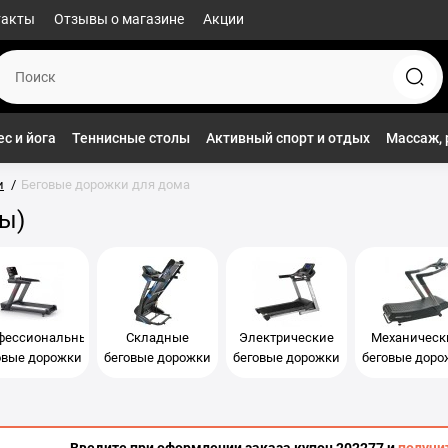
такты
Отзывы о магазине
Акции
с и йога
Теннисные столы
Активный спорт и отдых
Массаж, 
и
Беговые дорожки для дома
ы)
фессиональные
Складные
Электрические
Механическ
овые дорожки
беговые дорожки
беговые дорожки
беговые доро