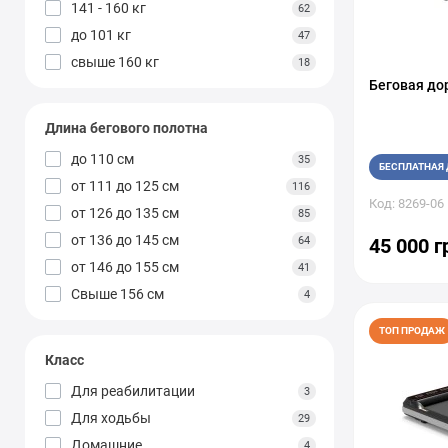
141 - 160 кг
62
TOPTrack
6
до 101 кг
47
TREX Sport
7
свыше 160 кг
18
Vigor
31
Беговая до
York Fitness
4
Длина бегового полотна
YOWZA
4
до 110 см
35
БЕСПЛАТНАЯ 
от 111 до 125 см
116
Код: 8269-06
от 126 до 135 см
85
от 136 до 145 см
64
45 000 г
от 146 до 155 см
41
Свыше 156 см
4
ТОП ПРОДАЖ
Класс
Для реабилитации
3
Для ходьбы
29
Домашние
4