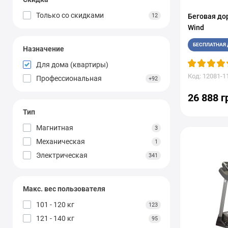
Gymtek
15
Только со cкидками
12
Беговая до
Hop-Sport
20
Wind
Horizon
4
БЕСПЛАТНАЯ 
Horizon Fitness
1
Назначение
HouseFit
32
Для дома (квартиры)
InterFit
2
Код: 12081-1
Профессиональная
+92
Jogway
4
26 888 г
Kingsmith (Xiaomi)
13
Тип
MATRIX
4
Магнитная
3
NordicTrack
8
Механическая
1
OMA Fitness
14
Электрическая
341
POWERland
1
ProForm
5
REEBOK
4
Макс. вес пользователя
Spirit
4
101 - 120 кг
123
Sportop
1
121 - 140 кг
95
THUNDER
37