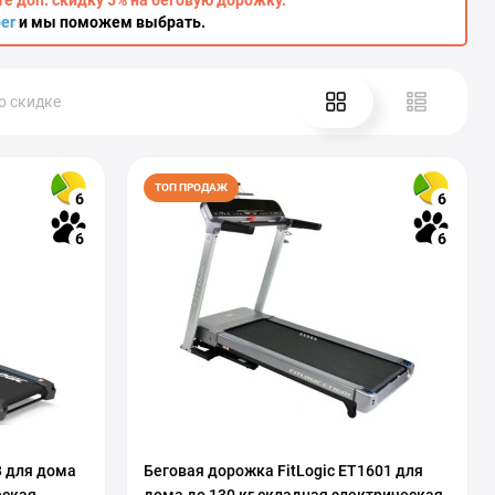
те доп. скидку 5% на беговую дорожку.
ber
и мы поможем выбрать.
о скидке
ТОП ПРОДАЖ
6
6
6
6
3 для дома
Беговая дорожка FitLogic ET1601 для