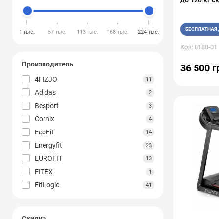
до 120 кг 
БЕСПЛАТНАЯ 
1 тыс.
57 тыс.
113 тыс.
168 тыс.
224 тыс.
Код: 8188-01
Производитель
36 500 г
4FIZJO
11
Adidas
2
Besport
3
Cornix
4
EcoFit
14
Energyfit
23
EUROFIT
13
FITEX
1
FitLogic
41
Generation Fitness
11
Gymost
1
Скидка