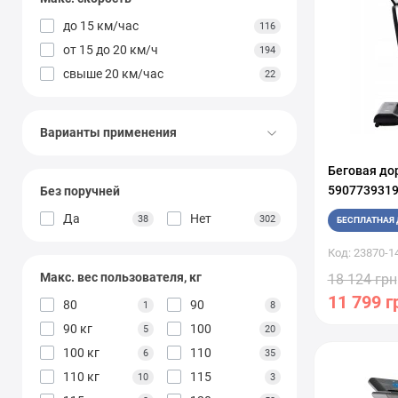
до 15 км/час
116
от 15 до 20 км/ч
194
свыше 20 км/час
22
Варианты применения
Беговая дор
5907739319
Без поручней
Да
Нет
38
302
БЕСПЛАТНАЯ 
Код: 23870-1
Макс. вес пользователя, кг
18 124 грн
11 799 г
80
90
1
8
90 кг
100
5
20
100 кг
110
6
35
110 кг
115
10
3