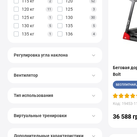
115 кг
120
2
52
120 кг
125
11
3
125 кг
130
1
30
130 кг
135
5
5
135 кг
136
1
4
140
140 кг
19
6
147
147 кг
2
1
Регулировка угла наклона
150
150 кг
30
7
160
160 кг
14
1
Беговая до
Bolt
Вентилятор
170
180
2
2
180 кг
181
2
3
БЕСПЛАТНАЯ 
182
193
2
1
Тип использования
200
220
1
1
Код: 19453-1
250
1
36 588 г
Виртуальные тренировки
Дополнительные характеристики