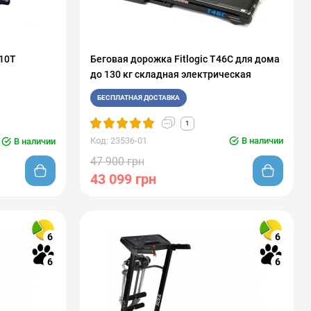
510T
Беговая дорожка Fitlogic T46C для дома
до 130 кг складная электрическая
БЕСПЛАТНАЯ ДОСТАВКА
1
Код: 23536-01
В наличии
В наличии
47 900 грн
43 099 грн
6
6
6
6