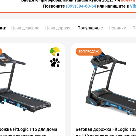
Введите при оформлении заказа купон 202277 и
получи
Позвоните
(099)394-60-64
или напишите в
Vi
ка:
Цена дешевле
Цена дороже
Популярные
Новинки
П
ТОП ПРОДАЖ
6
6
рожка FitLogic T15 для дома
Беговая дорожка FitLogic T3