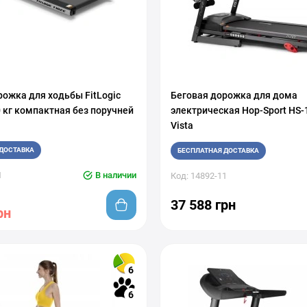
рожка для ходьбы FitLogic
Беговая дорожка для дома
 кг компактная без поручней
электрическая Hop-Sport HS
Vista
ДОСТАВКА
БЕСПЛАТНАЯ ДОСТАВКА
1
В наличии
Код: 14892-11
37 588 грн
рн
6
6