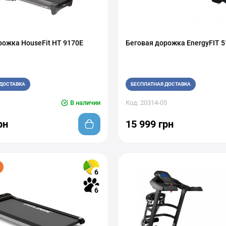
рожка HouseFit HТ 9170E
Беговая дорожка EnergyFIT 
ДОСТАВКА
БЕСПЛАТНАЯ ДОСТАВКА
В наличии
Код: 20314-05
рн
15 999 грн
6
6