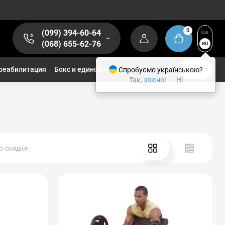
0
(099) 394-60-64
UA
(068) 655-62-76
RU
реабилитация
Бокс и единоборства
Спробуємо українською?
1/2
Так, звісно!
Ні
о скидке