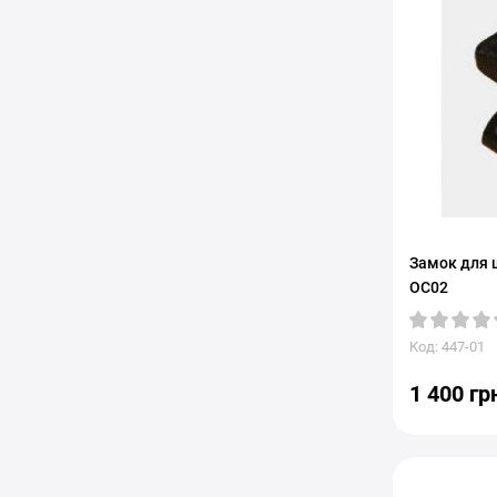
Замок для 
OC02
Код: 447-01
1 400 гр