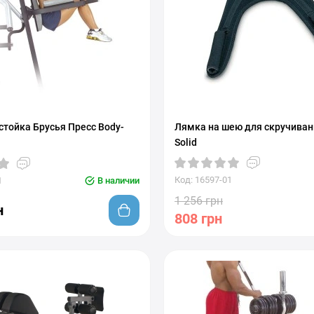
стойка Брусья Пресс Body-
Лямка на шею для скручиван
Solid
Код: 16597-01
1
В наличии
1 256 грн
н
808 грн