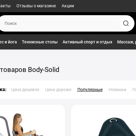
такты
Отзывы о магазине
Акции
с и йога
Теннисные столы
Активный спорт и отдых
Массаж, 
товаров Body-Solid
ка:
Цена дешевле
Цена дороже
Популярные
Новинки
П