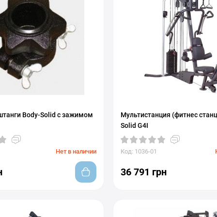
штанги Body-Solid с зажимом
Мультистанция (фитнес станц
Solid G4I
Нет в наличии
Код: 1036-01
н
36 791 грн