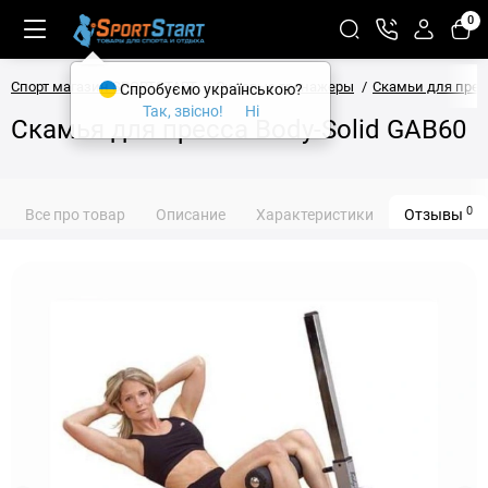
0
Спорт магазин SPORTSTART
Силовые тренажеры
Скамьи для прес
Спробуємо українською?
Так, звісно!
Ні
Скамья для пресса Body-Solid GAB60
0
Все про товар
Описание
Характеристики
Отзывы