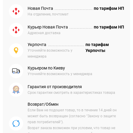
Новая Почта
по тарифам НП
На отделение, почтомат
Курьер Новая Почта
по тарифам НП
Адресная доставка
Укрпочта
по тарифам
Укрпочты
Уточняйте возможность у
менеджера
Курьером по Киеву
Уточняйте возможность у менеджера
Гарантия от производителя
Срок гарантии смотреть в характеристиках товара
Возврат/Обмен
Если Вам не подошел товар, то в течение 14 дней он
может быть возвращен (согласно "Закону о защите
прав потребителей").
Возрат заказа возможен при условии, что товар не