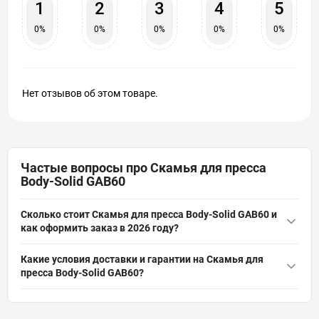
1
2
3
4
5
0%
0%
0%
0%
0%
Нет отзывов об этом товаре.
Частые вопросы про Скамья для пресса
Body-Solid GAB60
Сколько стоит Скамья для пресса Body-Solid GAB60 и
как оформить заказ в 2026 году?
Актуальная цена на оригинальную модель Скамья для пресса
Какие условия доставки и гарантии на Скамья для
Body-Solid GAB60 (Артикул: GAB60) от бренда Body-Solid
пресса Body-Solid GAB60?
составляет 2 845 грн грн. Вы можете быстро и безопасно
На всё спортивное оборудование, включая Скамья для пресса
заказать этот товар из категории «
Скамьи для пресса
» прямо
Body-Solid GAB60, действует официальная гарантия от
на сайте интернет-магазина SPORTSTART.com.ua. Данные о