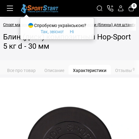
0
Спорт магазин SPORTSTART
Атлетика
Диски (блины) для штанги
Спробуємо українською?
Так, звісно!
Ні
Блин (диск) композитный Hop-Sport
5 кг d - 30 мм
0
Все про товар
Описание
Характеристики
Отзывы