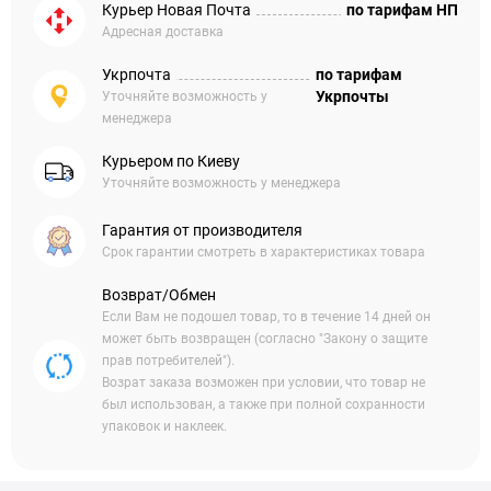
Курьер Новая Почта
по тарифам НП
Адресная доставка
Укрпочта
по тарифам
Укрпочты
Уточняйте возможность у
менеджера
Курьером по Киеву
Уточняйте возможность у менеджера
Гарантия от производителя
Срок гарантии смотреть в характеристиках товара
Возврат/Обмен
Если Вам не подошел товар, то в течение 14 дней он
может быть возвращен (согласно "Закону о защите
прав потребителей").
Возрат заказа возможен при условии, что товар не
был использован, а также при полной сохранности
упаковок и наклеек.