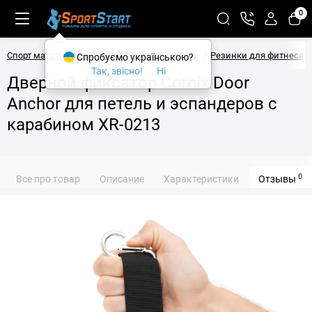
0
Спорт магазин SPORTSTART
Фитнес и йога
Резинки для фитнеса и
Спробуємо українською?
Так, звісно!
Ні
Дверной фиксатор Cornix Door
Anchor для петель и эспандеров с
карабином XR-0213
0
Все про товар
Описание
Характеристики
Отзывы