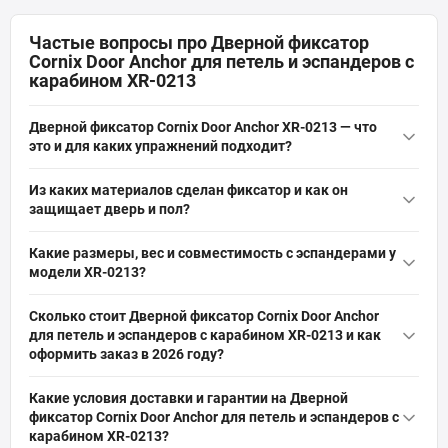
Частые вопросы про Дверной фиксатор
Cornix Door Anchor для петель и эспандеров с
карабином XR-0213
Дверной фиксатор Cornix Door Anchor XR-0213 — что
это и для каких упражнений подходит?
Дверной фиксатор Cornix Door Anchor для петель и эспандеров
Из каких материалов сделан фиксатор и как он
с карабином XR-0213 — это компактный точечный крепеж для
защищает дверь и пол?
домашних тренировок, позволяющий фиксировать эспандеры
Фиксатор выполнен из высокопрочного нейлона с
и резиновые петли в верхней или нижней части двери.
Какие размеры, вес и совместимость с эспандерами у
быстросъемным металлическим карабином и стоппером,
Подходит для тяг, жимов, разгибаний и функциональных
модели XR-0213?
покрытым толстым слоем мягкого материала NBR. NBR
упражнений с эспандерами.
Размеры дверного фиксатора Cornix XR-0213 — 24 x 3 см, вес 0,1
смягчает давление на дверь и коробку, не повреждает
Сколько стоит Дверной фиксатор Cornix Door Anchor
кг, в комплекте один фиксатор с карабином. Универсальная
покрытие пола, а общая конструкция рассчитана на частое
для петель и эспандеров с карабином XR-0213 и как
конструкция «one size» совместима с большинством строп,
домашнее использование.
оформить заказ в 2026 году?
петель и эспандеров благодаря металлическому карабину и
Актуальная цена на оригинальную модель Дверной фиксатор
нейлоновому ремню.
Какие условия доставки и гарантии на Дверной
Cornix Door Anchor для петель и эспандеров с карабином XR-
фиксатор Cornix Door Anchor для петель и эспандеров с
0213 (Артикул: XR-0213) от бренда Cornix составляет 109 грн грн.
карабином XR-0213?