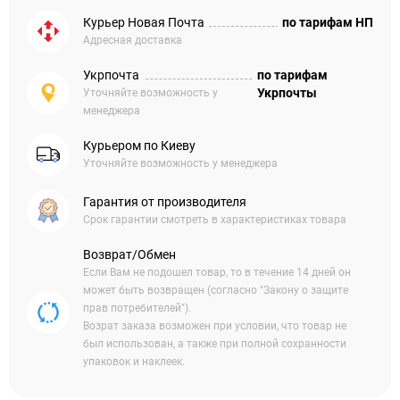
Курьер Новая Почта
по тарифам НП
Адресная доставка
Укрпочта
по тарифам
Укрпочты
Уточняйте возможность у
менеджера
Курьером по Киеву
Уточняйте возможность у менеджера
Гарантия от производителя
Срок гарантии смотреть в характеристиках товара
Возврат/Обмен
Если Вам не подошел товар, то в течение 14 дней он
может быть возвращен (согласно "Закону о защите
прав потребителей").
Возрат заказа возможен при условии, что товар не
был использован, а также при полной сохранности
упаковок и наклеек.