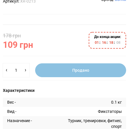
Артикул:
XR-0213
178 грн
До конца акции:
109 грн
0
1
1
6
1
8
0
8
Продано
Характеристики
Вес -
0.1 кг
Вид -
Фикстаторы
Назначение -
Турник, тренировки, фитнес,
спорт