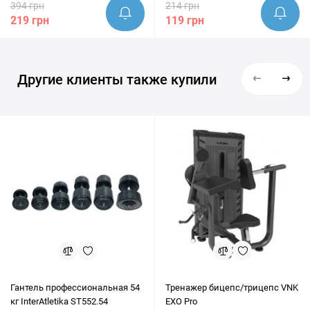
394 грн
214 грн
219 грн
119 грн
Другие клиенты также купили
Гантель профессиональная 54
Тренажер бицепс/трицепс VNK
кг InterAtletika ST552.54
EXO Pro