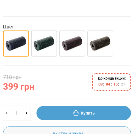
Цвет
718 грн
До конца акции:
399 грн
0
9
0
4
1
5
2
1
Купить
Быстрый заказ