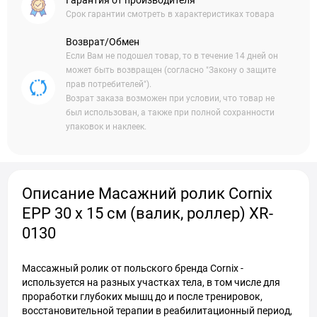
Гарантия от производителя
Срок гарантии смотреть в характеристиках товара
Возврат/Обмен
Если Вам не подошел товар, то в течение 14 дней он
может быть возвращен (согласно "Закону о защите
прав потребителей").
Возрат заказа возможен при условии, что товар не
был использован, а также при полной сохранности
упаковок и наклеек.
Описание Масажний ролик Cornix
EPP 30 x 15 см (валик, роллер) XR-
0130
Массажный ролик от польского бренда Cornix -
используется на разных участках тела, в том числе для
проработки глубоких мышц до и после тренировок,
восстановительной терапии в реабилитационный период,