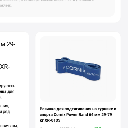
аклеек.
м 29-
 XR-
ируетесь
нка для
.
ания,
Резинка для подтягивания на турнике и
й ряд
спорта Cornix Power Band 64 мм 29-79
кг XR-0135
новичкам,