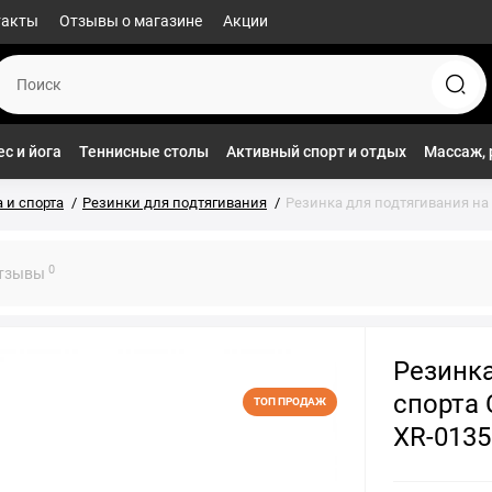
такты
Отзывы о магазине
Акции
с и йога
Теннисные столы
Активный спорт и отдых
Массаж, 
 и спорта
Резинки для подтягивания
Резинка для подтягивания на т
0
тзывы
Резинка
спорта 
ТОП ПРОДАЖ
XR-0135