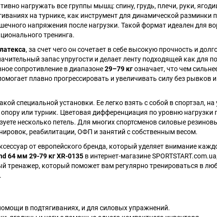
но нагружать все группы мышц: спину, грудь, плечи, руки, ягодиц
гиваниях на турнике, как инструмент для динамической разминки 
ышечного напряжения после нагрузки. Такой формат идеален для во
кционального тренинга.
латекса
, за счет чего он сочетает в себе высокую прочность и долг
 значительный запас упругости и делает ленту подходящей как для 
вное сопротивление в диапазоне
29–79 кг
означает, что чем сильне
помогает плавно прогрессировать и увеличивать силу без рывков и
кой специальной установки. Ее легко взять с собой в спортзал, на 
 опору или турник. Цветовая дифференциация по уровню нагрузки 
зуете несколько петель. Для многих спортсменов силовые резинов
ировок, реабилитации, ОФП и занятий с собственным весом.
ксессуар от европейского бренда, который уделяет внимание каждо
nd 64 мм 29-79 кг XR-0135
в интернет-магазине SPORTSTART.com.ua
ый тренажер, который поможет вам регулярно тренироваться в лю
.
помощи в подтягиваниях, и для силовых упражнений.