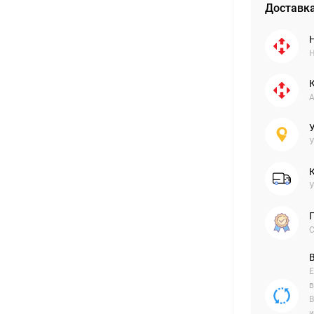
Доставка
Н
А
У
У
С
Е
в
В
и