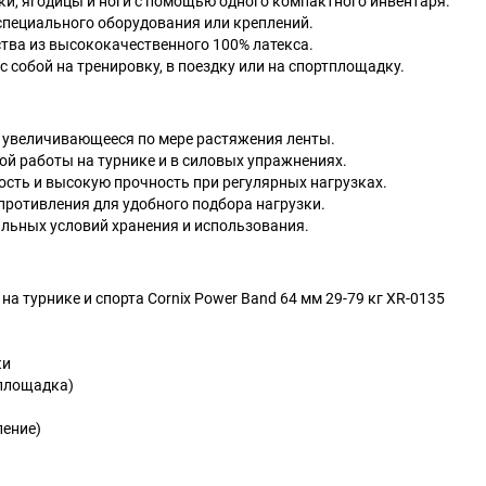
уки, ягодицы и ноги с помощью одного компактного инвентаря.
 специального оборудования или креплений.
ства из высококачественного 100% латекса.
 собой на тренировку, в поездку или на спортплощадку.
, увеличивающееся по мере растяжения ленты.
ой работы на турнике и в силовых упражнениях.
сть и высокую прочность при регулярных нагрузках.
противления для удобного подбора нагрузки.
альных условий хранения и использования.
а турнике и спорта Cornix Power Band 64 мм 29-79 кг XR-0135
ки
тплощадка)
ление)