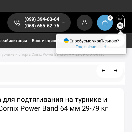
0
(099) 394-60-64
UA
(068) 655-62-76
RU
реабилитация
Бокс и единоборства
Спробуємо українською?
1/2
Так, звісно!
Ні
урнике и спорта Cornix Power Band 64 мм 29-79 кг XR-0135
 для подтягивания на турнике и
Cornix Power Band 64 мм 29-79 кг