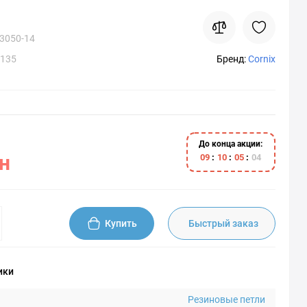
3050-14
0135
Бренд:
Cornix
До конца акции:
н
0
9
1
0
0
5
0
2
Купить
Быстрый заказ
ики
Резиновые петли