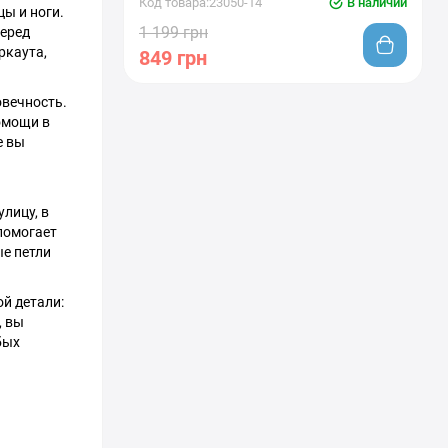
Код товара:23050-14
В наличии
ы и ноги.
1 199 грн
перед
ркаута,
849 грн
овечность.
помощи в
е вы
улицу, в
помогает
ые петли
й детали:
, вы
бых