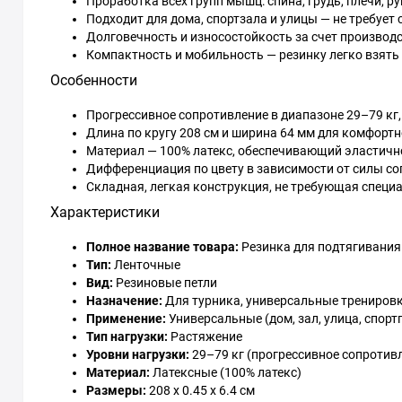
Проработка всех групп мышц: спина, грудь, плечи, р
Подходит для дома, спортзала и улицы — не требует
Долговечность и износостойкость за счет производ
Компактность и мобильность — резинку легко взять с
Особенности
Прогрессивное сопротивление в диапазоне 29–79 кг
Длина по кругу 208 см и ширина 64 мм для комфортн
Материал — 100% латекс, обеспечивающий эластично
Дифференциация по цвету в зависимости от силы со
Складная, легкая конструкция, не требующая специ
Характеристики
Полное название товара:
Резинка для подтягивания н
Тип:
Ленточные
Вид:
Резиновые петли
Назначение:
Для турника, универсальные трениров
Применение:
Универсальные (дом, зал, улица, спор
Тип нагрузки:
Растяжение
Уровни нагрузки:
29–79 кг (прогрессивное сопротив
Материал:
Латексные (100% латекс)
Размеры:
208 х 0.45 х 6.4 см