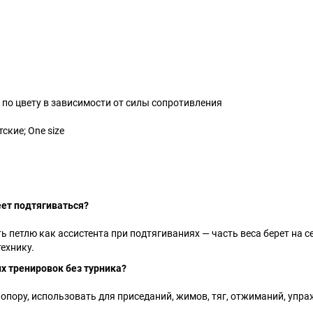
о цвету в зависимости от силы сопротивления
ские; One size
еет подтягиваться?
ь петлю как ассистента при подтягиваниях — часть веса берет на с
технику.
х тренировок без турника?
 опору, использовать для приседаний, жимов, тяг, отжиманий, упр