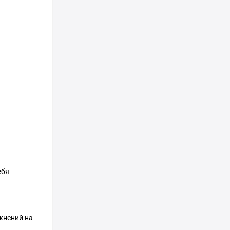
ебя
ажнений на