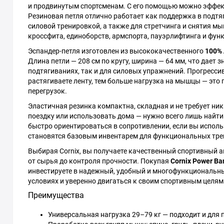
и продвинутым спортсменам. С его помощью можно эффектив
Резиновая петля отлично работает как поддержка в подтя
силовой тренировкой, а также для стретчинга и снятия м
кроссфита, единоборств, армспорта, пауэрлифтинга и фун
Эспандер-петля изготовлен из высококачественного
100% 
Длина петли — 208 см по кругу, ширина — 64 мм, что дает
подтягиваниях, так и для силовых упражнений. Прогресси
растягиваете ленту, тем больше нагрузка на мышцы — это 
перегрузок.
Эластичная резинка компактна, складная и не требует ника
поездку или использовать дома — нужно всего лишь найти
быстро ориентироваться в сопротивлении, если вы исполь
становятся базовым инвентарем для функциональных трен
Выбирая Cornix, вы получаете качественный спортивный а
от сырья до контроля прочности. Покупая
Cornix Power Ba
инвестируете в надежный, удобный и многофункциональн
условиях и уверенно двигаться к своим спортивным целям
Преимущества
Универсальная нагрузка 29–79 кг — подходит и для 