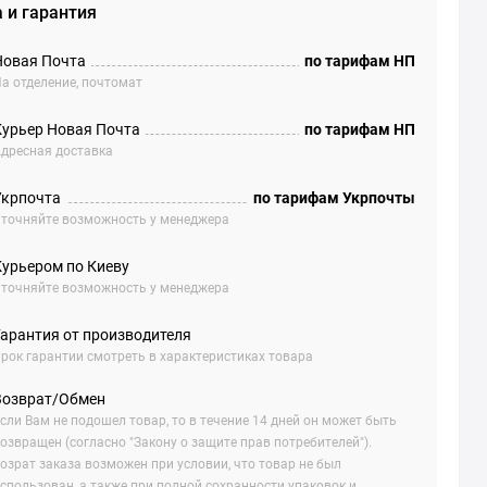
 и гарантия
Новая Почта
по тарифам НП
а отделение, почтомат
Курьер Новая Почта
по тарифам НП
дресная доставка
Укрпочта
по тарифам Укрпочты
точняйте возможность у менеджера
Курьером по Киеву
точняйте возможность у менеджера
Гарантия от производителя
рок гарантии смотреть в характеристиках товара
Возврат/Обмен
сли Вам не подошел товар, то в течение 14 дней он может быть
озвращен (согласно "Закону о защите прав потребителей").
озрат заказа возможен при условии, что товар не был
спользован, а также при полной сохранности упаковок и