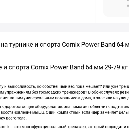
н
а турнике и спорта Cornix Power Band 64 м
и спорта Cornix Power Band 64 мм 29-79 кг
лу и выносливость, но собственный вес пока мешает? Или уже трен
вым упражнениям без громоздких тренажеров? В обоих случаях
рези
анет вашим универсальным помощником дома, в зале или на улице
ть дорогостоящее оборудование: она помогает облегчить подтягив
и восстановление мышц. Один компактный эспандер заменяет целы
у всего тела.
 Cornix — это многофункциональный тренажер, который подходит и 