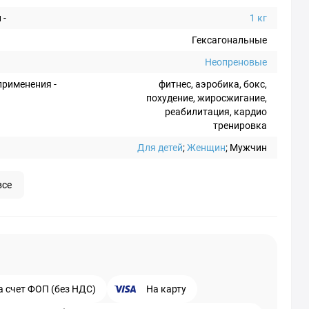
 -
1 кг
Гексагональные
Неопреновые
рименения -
фитнес, аэробика, бокс,
похудение, жиросжигание,
реабилитация, кардио
тренировка
Для детей
;
Женщин
; Мужчин
все
а счет ФОП (без НДС)
На карту