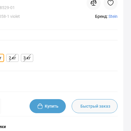
8529-01
58-1 violet
Бренд:
Stein
г
2 кг
3 кг
Купить
Быстрый заказ
ики