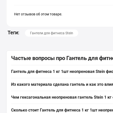
Нет отзывов об этом товаре.
Теги:
Гантели для фитнеса Stein
Частые вопросы про Гантель для фитне
Гантель для фитнеса 1 кг 1шт неопреновая Stein фио
Гантель для фитнеса 1 кг 1шт неопреновая Stein фиолетовая
Из какого материала сделана гантель и как это вли
Подходит для фитнеса, аэробики, реабилитации, кардио, бо
Гантель покрыта неопреном, который обеспечивает прочный
Чем гексагональная неопреновая гантель Stein 1 кг
коррозии, покрытие не рвётся и не трескается, устойчиво 
Гексагональная форма
гантели
предотвращает скатывание с 
Сколько стоит Гантель для фитнеса 1 кг 1шт неопре
нужен устойчивый инвентарь, минимизирующий шум и защ