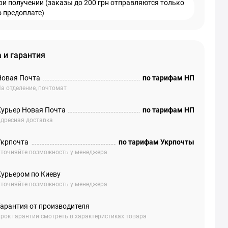
ри получении (заказы до 200 грн отправляются только
о предоплате)
 и гарантия
Новая Почта
по тарифам НП
а отделение, почтомат
Курьер Новая Почта
по тарифам НП
дресная доставка
Укрпочта
по тарифам Укрпочты
точняйте возможность у менеджера
Курьером по Киеву
точняйте возможность у менеджера
Гарантия от производителя
рок гарантии смотреть в характеристиках товара