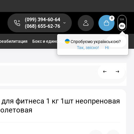
0
(099) 394-60-64
UA
(068) 655-62-76
RU
реабилитация
Бокс и единоборства
Спробуємо українською?
1/2
Так, звісно!
Ні
 для фитнеса 1 кг 1шт неопреновая
иолетовая