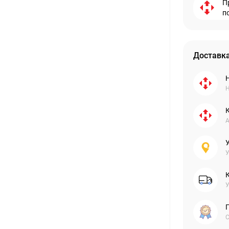
П
п
Доставка
Н
А
У
У
С