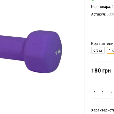
Код товара:
2
Артикул:
DB30
Вес гантели
0,5 кг
1 к
180 грн
Характерист