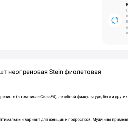
Е
в
В
и
н
1шт неопреновая Stein фиолетовая
нинге (в том числе CrossFit), лечебной физкультуре, беге и других
 - оптимальный вариант для женщин и подростков. Мужчины применя