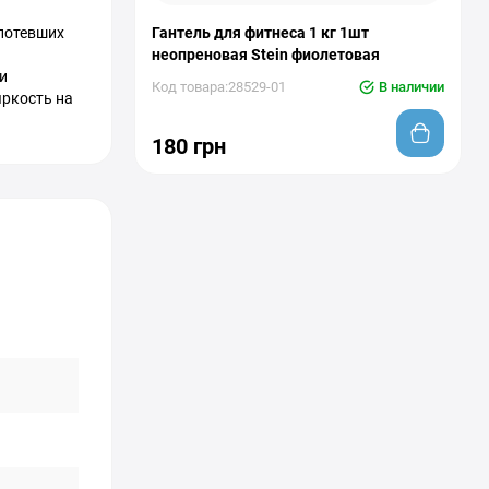
спотевших
Гантель для фитнеса 1 кг 1шт
неопреновая Stein фиолетовая
и
Код товара:28529-01
В наличии
яркость на
180 грн