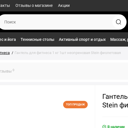
такты
Отзывы о магазине
Акции
с и йога
Теннисные столы
Активный спорт и отдых
Массаж, 
тнеса
Гантель для фитнеса 1 кг 1шт неопреновая Stein фиолетовая
0
тзывы
Гантель
Stein ф
ТОП ПРОДАЖ
В наличии