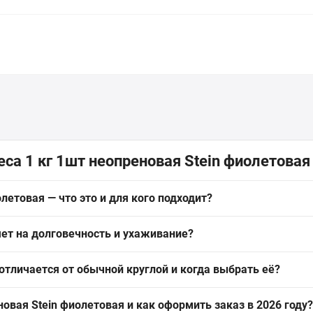
са 1 кг 1шт неопреновая Stein фиолетовая
летовая — что это и для кого подходит?
 — это легкая гексагональная гантель с неопреновым покрытием, ве
яет на долговечность и ухаживание?
кса и домашних тренировок, минимизирует шум и не царапает пол.
 хват, препятствует скольжению в потных руках и является водо
 отличается от обычной круглой и когда выбрать её?
к перепадам температур — подходит для неотапливаемых помещений.
пола и упрощает хранение, в отличие от круглой модели. Выбирайт
новая Stein фиолетовая и как оформить заказ в 2026 году?
ищающий покрытие пола.