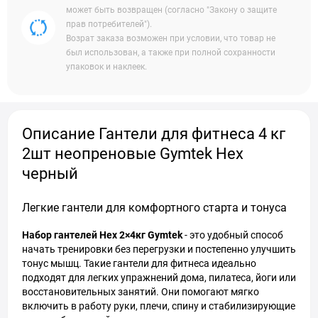
может быть возвращен (согласно "Закону о защите
прав потребителей").
Возрат заказа возможен при условии, что товар не
был использован, а также при полной сохранности
упаковок и наклеек.
Описание Гантели для фитнеса 4 кг
2шт неопреновые Gymtek Hex
черный
Легкие гантели для комфортного старта и тонуса
Набор гантелей Hex 2×4кг Gymtek
- это удобный способ
начать тренировки без перегрузки и постепенно улучшить
тонус мышц. Такие гантели для фитнеса идеально
подходят для легких упражнений дома, пилатеса, йоги или
восстановительных занятий. Они помогают мягко
включить в работу руки, плечи, спину и стабилизирующие