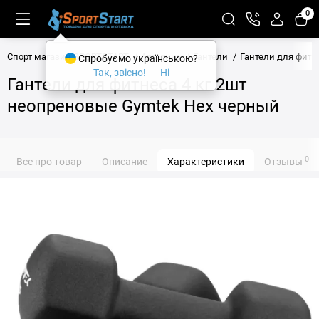
0
Спорт магазин SPORTSTART
Атлетика
Гантели
Гантели для фитн
Спробуємо українською?
Так, звісно!
Ні
Гантели для фитнеса 4 кг 2шт
неопреновые Gymtek Hex черный
0
Все про товар
Описание
Характеристики
Отзывы