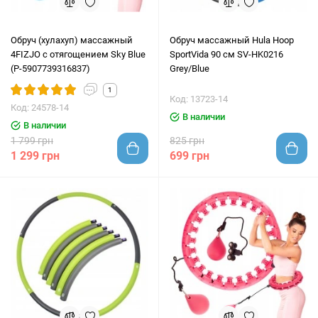
Обруч (хулахуп) массажный
Обруч массажный Hula Hoop
4FIZJO с отягощением Sky Blue
SportVida 90 см SV-HK0216
(P-5907739316837)
Grey/Blue
1
Код: 13723-14
Код: 24578-14
В наличии
В наличии
1 799 грн
825 грн
1 299 грн
699 грн