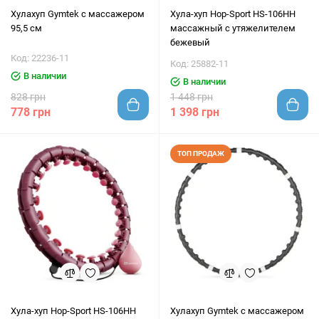
Хулахуп Gymtek с массажером
Хула-хуп Hop-Sport HS-106HH
95,5 см
массажный с утяжелителем
бежевый
Код: 22236-11
Код: 25882-11
В наличии
В наличии
828 грн
1 448 грн
778 грн
1 398 грн
ТОП ПРОДАЖ
Хула-хуп Hop-Sport HS-106HH
Хулахуп Gymtek с массажером