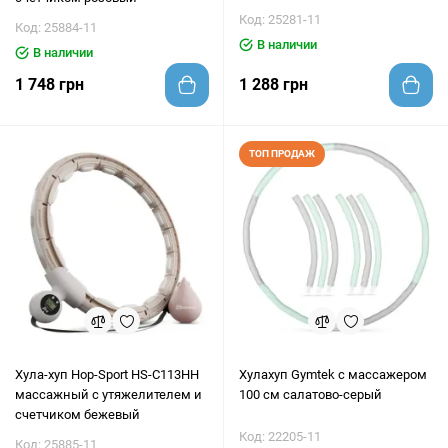
Код: 25281-11
Код: 25884-11
В наличии
В наличии
1 748 грн
1 288 грн
ТОП ПРОДАЖ
Хула-хуп Hop-Sport HS-C113HH
Хулахуп Gymtek с массажером
массажный с утяжелителем и
100 см салатово-серый
счетчиком бежевый
Код: 22205-11
Код: 25885-11