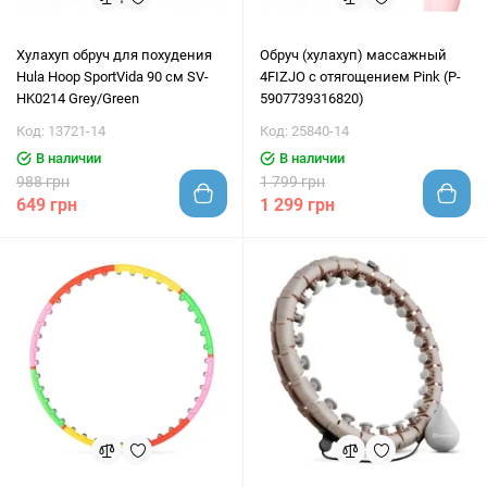
Хулахуп обруч для похудения
Обруч (хулахуп) массажный
Hula Hoop SportVida 90 см SV-
4FIZJO с отягощением Pink (P-
HK0214 Grey/Green
5907739316820)
Код: 13721-14
Код: 25840-14
В наличии
В наличии
988 грн
1 799 грн
649 грн
1 299 грн