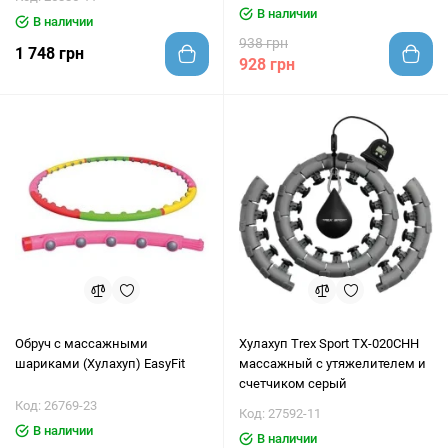
В наличии
В наличии
938 грн
1 748 грн
928 грн
Обруч с массажными
Хулахуп Trex Sport TX-020CHH
шариками (Хулахуп) EasyFit
массажный с утяжелителем и
счетчиком серый
Код: 26769-23
Код: 27592-11
В наличии
В наличии