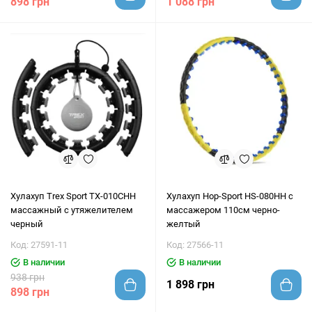
898 грн
1 088 грн
Хулахуп Trex Sport TX-010CHH
Хулахуп Hop-Sport HS-080HH с
массажный с утяжелителем
массажером 110см черно-
черный
желтый
Код: 27591-11
Код: 27566-11
В наличии
В наличии
938 грн
1 898 грн
898 грн