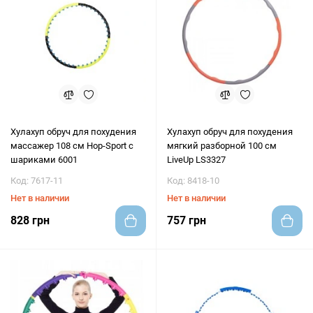
Хулахуп обруч для похудения
Хулахуп обруч для похудения
массажер 108 см Hop-Sport с
мягкий разборной 100 см
шариками 6001
LiveUp LS3327
Код: 7617-11
Код: 8418-10
Нет в наличии
Нет в наличии
828 грн
757 грн