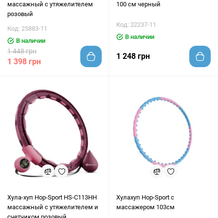
массажный с утяжелителем
100 см черный
розовый
Код: 22237-11
Код: 25883-11
В наличии
В наличии
1 448 грн
1 248 грн
1 398 грн
Хула-хуп Hop-Sport HS-C113HH
Хулахуп Hop-Sport с
массажный с утяжелителем и
массажером 103см
счетчиком розовый