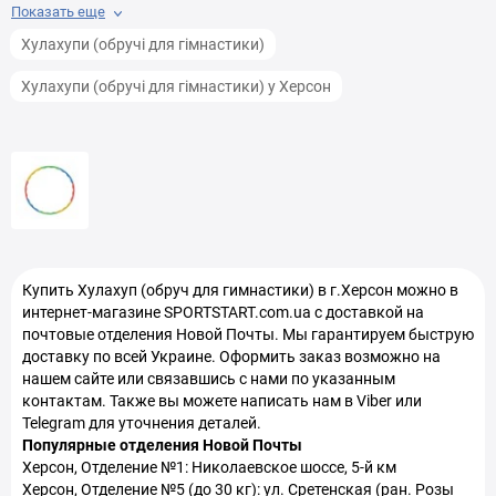
Показать еще
Тренажеры Сведение разведение ног в Херсон
Хулахупи (обручі для гімнастики)
Тренажеры для ягодиц (Глют машины) в Херсон
Хулахупи (обручі для гімнастики) у Херсон
Маты Татами (Напольное покрытие для спортзалов) в
Херсон
Спин байки в Херсон
Гантели профессиональные в Херсон
Сап борды (SUP доски) в Херсон
Купить
Хулахуп (обруч для гимнастики)
в г.Херсон можно в
интернет-магазине SPORTSTART.com.ua с доставкой на
Жилеты утяжелители в Херсон
почтовые отделения Новой Почты. Мы гарантируем быструю
доставку по всей Украине. Оформить заказ возможно на
Коврики для йоги в Херсон
нашем сайте или связавшись с нами по указанным
контактам. Также вы можете написать нам в Viber или
Telegram для уточнения деталей.
Популярные отделения Новой Почты
Херсон, Отделение №1: Николаевское шоссе, 5-й км
Херсон, Отделение №5 (до 30 кг): ул. Сретенская (ран. Розы