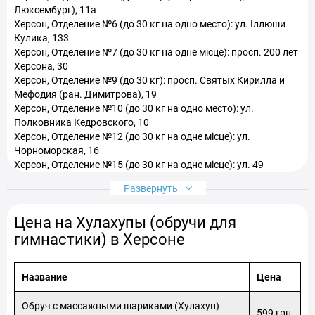
Люксембург), 11а
Херсон, Отделение №6 (до 30 кг на одно место): ул. Іллюши
Кулика, 133
Херсон, Отделение №7 (до 30 кг на одне місце): просп. 200 лет
Херсона, 30
Херсон, Отделение №9 (до 30 кг): просп. Святых Кирилла и
Мефодия (ран. Димитрова), 19
Херсон, Отделение №10 (до 30 кг на одно место): ул.
Полковника Кедровского, 10
Херсон, Отделение №12 (до 30 кг на одне місце): ул.
Чорноморская, 16
Херсон, Отделение №15 (до 30 кг на одне місце): ул. 49
Гвардейской Херсонской дивизии, 26-А
Развернуть
Херсон, Отделение №17 (до 30 кг на одно место): ул.
Вишневая, 52
Цена на Хулахупы (обручи для
Херсон, Отделение №20 (до 30 кг на одно место): просп.
Ушакова, 62
гимнастики) в Херсоне
Херсон, Отделение №22 (до 30 кг на одно место): просп.
Святых Кирилла и Мефодия (ран. Димитрова), 10
Херсон, Отделение №23 (до 30 кг на одно место):
Название
Цена
Николаевское шоссе, 26
Херсон, Отделение №24 (до 30 кг на одно место): просп. 200
Обруч с массажными шариками (Хулахуп)
599 грн