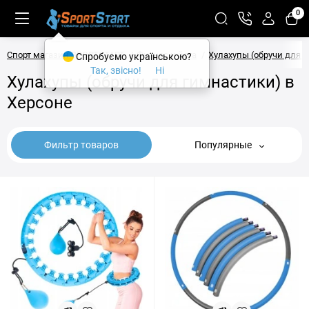
0
Спорт магазин SPORTSTART
Фитнес и йога
Хулахупы (обручи для 
Спробуємо українською?
Так, звісно!
Ні
Хулахупы (обручи для гимнастики) в
Херсоне
Фильтр товаров
Популярные