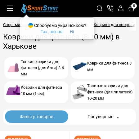
0
Спорт магазин SPORTSTART
Фитнес и йога
Коврики для спорта и 
Спробуємо українською?
Так, звісно!
Ні
Коврики для фитнеса (8-10 мм) в
Харькове
Тонкие коврики для
Коврики для фитнеса 8
фитнеса (для йоги) 3-6
мм
мм
Толстые коврики для
Коврики для фитнеса
фитнеса (для пилатеса)
10 мм (1 см)
10-20 мм
Фильтр товаров
Популярные