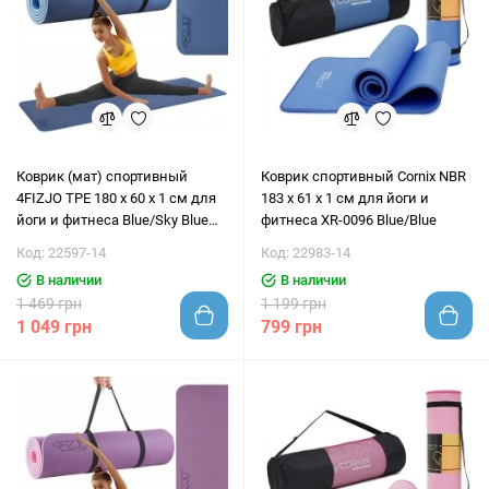
Коврик (мат) спортивный
Коврик спортивный Cornix NBR
4FIZJO TPE 180 x 60 x 1 см для
183 x 61 x 1 cм для йоги и
йоги и фитнеса Blue/Sky Blue
фитнеса XR-0096 Blue/Blue
(P-5907739317094)
Код: 22597-14
Код: 22983-14
В наличии
В наличии
1 469 грн
1 199 грн
1 049 грн
799 грн