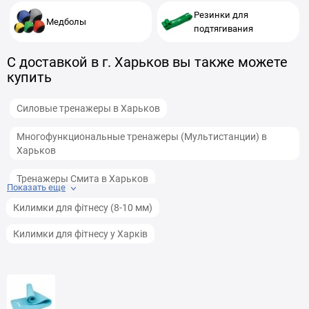
Резинки для
Медболы
подтягивания
С доставкой в г. Харьков вы также можете
купить
Силовые тренажеры в Харьков
Многофункциональные тренажеры (Мультистанции) в
Харьков
Тренажеры Смита в Харьков
Показать еще
Снарядные перчатки (битки) для груши в Харьков
Килимки для фітнесу (8-10 мм)
Килимки для фітнесу у Харків
Резинки для фитнеса и спорта в Харьков
Боксерские груши в Харьков
Гамаки в Харьков
Тренажеры Трицепс машины в Харьков