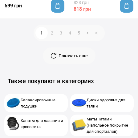
828 грн
599 грн
818 грн
1
2
3
4
5
>
>|
Показать еще
Также покупают в категориях
Балансировочные
Диски здоровья для
подушки
талии
Маты Татами
Канаты для лазания и
(Напольное покрытие
кроссфита
для спортзалов)