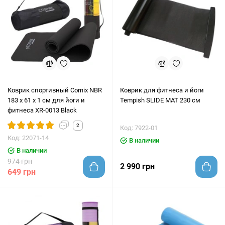
Коврик спортивный Cornix NBR
Коврик для фитнеса и йоги
183 x 61 x 1 cм для йоги и
Tempish SLIDE MAT 230 см
фитнеса XR-0013 Black
2
Код: 7922-01
Код: 22071-14
В наличии
В наличии
974 грн
2 990 грн
649 грн