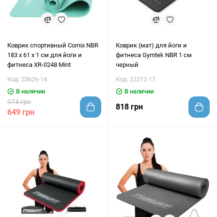
Коврик спортивный Cornix NBR
Коврик (мат) для йоги и
183 x 61 x 1 cм для йоги и
фитнеса Gymtek NBR 1 см
фитнеса XR-0248 Mint
черный
Код: 23626-14
Код: 22212-11
В наличии
В наличии
974 грн
818 грн
649 грн