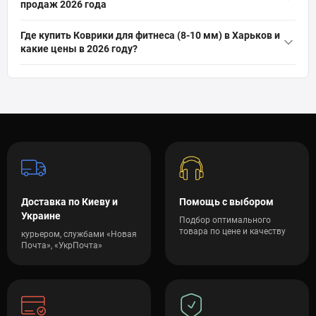
продаж 2026 года
грн
при интенсивных домашних тренировках.
Коврик для йоги TX-019NGM NBR 1см 190х80 голубой
— 868
Коврик для йоги и фитнеса Stein NBR 183 х 61 х 1 см серый
—
Где купить Коврики для фитнеса (8-10 мм) в Харьков и
грн
какие цены в 2026 году?
399 грн
Коврик для йоги TX-019NGM NBR 1см 190х80 черный
— 868
Коврик спортивный Cornix NBR 183 x 61 x 1 cм для йоги и
В интернет-магазине SPORTSTART.com.ua вы можете купить
грн
фитнеса XR-0013 Black
— 649 грн
Коврики для фитнеса (8-10 мм) в Харьков по цене от 138 грн до
Коврик спортивный Cornix NBR 183 x 61 x 1 cм для йоги и
2 990 грн. На данный момент в нашем каталоге доступно 47
фитнеса XR-0011 Violet
— 649 грн
актуальных моделей от проверенных брендов. Стоимость
зависит от характеристик оборудования (мощности,
материалов, функционала и т.д.). Мы предоставляем
официальную гарантию, профессиональную помощь в выборе
и быструю доставку тренажеров и товаров для спорта по всей
Украине.
Доставка по Киеву и
Помощь с выбором
Украине
Подбор оптимального
товара по цене и качеству
курьером, службами «Новая
Почта», «УкрПочта»