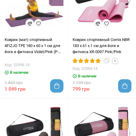
Коврик (мат) спортивный
Коврик спортивный Cornix NBR
4FIZJO TPE 180 x 60 x 1 см для
183 x 61 x 1 cм для йоги и
йоги и фитнеса Violet/Pink (P-
фитнеса XR-0097 Pink/Pink
5907739316967)
1
Код: 22598-14
Код: 22984-14
В наличии
В наличии
1 469 грн
1 199 грн
1 049 грн
799 грн