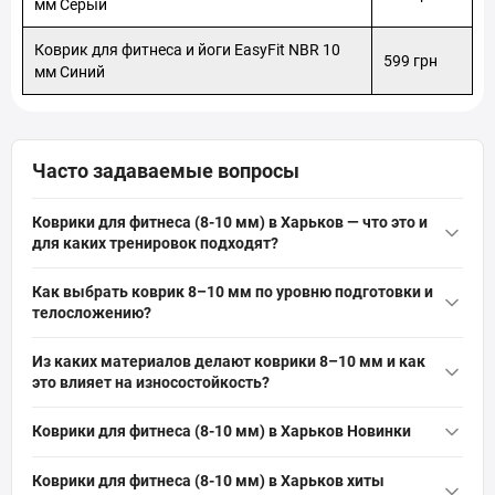
мм Серый
Коврик для фитнеса и йоги EasyFit NBR 10
599 грн
мм Синий
Часто задаваемые вопросы
Коврики для фитнеса (8-10 мм) в Харьков — что это и
для каких тренировок подходят?
Коврики для фитнеса (8-10 мм)
в Харьков — это плотные
Как выбрать коврик 8–10 мм по уровню подготовки и
настольные покрытия толщиной 8–10 мм, которые поглощают
телосложению?
удары и защищают суставы. Идеальны для йоги, пилатеса,
Выбирайте по интенсивности и весу: 8 мм подойдёт для
растяжки, функциональных и домашних тренировок;
Из каких материалов делают коврики 8–10 мм и как
низкоинтенсивных практик и худощавых пользователей, 10
обеспечивают амортизацию, нескользящую поверхность и
это влияет на износостойкость?
мм лучше для высоких нагрузок и людей с большим весом.
защиту пола.
Коврики 8–10 мм обычно производят из ПВХ, TPE или EVA-
Учтите плотность материала, размер и компактность для
Коврики для фитнеса (8-10 мм) в Харьков Новинки
пены; плотный материал повышает износостойкость и
хранения, а также нескользящую поверхность.
амортизацию. EVA обеспечивает лёгкость и устойчивость к
Коврик для йоги TX-019NGM NBR 1см 190х80 желтый
— 868
Коврики для фитнеса (8-10 мм) в Харьков хиты
влаге, TPE — повышенную экологичность, а ПВХ — прочность