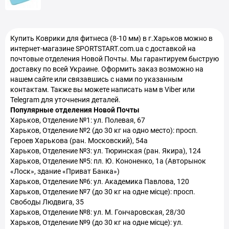
Стулья для массажа в Харьков
Гантели наборные в Харьков
Купить
Коврики для фитнеса (8-10 мм)
в г.Харьков можно в
интернет-магазине SPORTSTART.com.ua с доставкой на
Гантели профессиональные в Харьков
почтовые отделения Новой Почты. Мы гарантируем быструю
доставку по всей Украине. Оформить заказ возможно на
Аппараты для прессотерапии и лимфодренажа в Харьков
нашем сайте или связавшись с нами по указанным
контактам. Также вы можете написать нам в Viber или
Telegram для уточнения деталей.
Популярные отделения Новой Почты
Харьков, Отделение №1: ул. Полевая, 67
Харьков, Отделение №2 (до 30 кг на одно место): просп.
Героев Харькова (ран. Московский), 54а
Харьков, Отделение №3: ул. Тюринская (ран. Якира), 124
Харьков, Отделение №5: пл. Ю. Кононенко, 1а (Авторынок
«Лоск», здание «Приват Банка»)
Харьков, Отделение №6: ул. Академика Павлова, 120
Харьков, Отделение №7 (до 30 кг на одне місце): просп.
Свободы Людвига, 35
Харьков, Отделение №8: ул. М. Гончаровская, 28/30
Харьков, Отделение №9 (до 30 кг на одне місце): ул.