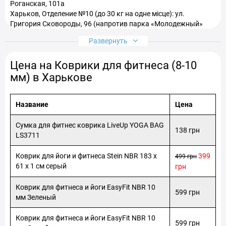
Роганская, 101а
Харьков, Отделение №10 (до 30 кг на одне місце): ул.
Григория Сковороды, 96 (напротив парка «Молодежный»
Харьков, Отделение №11 (до 30 кг на одне місце): просп.
Развернуть
Аерокосмічний, 41/2
Харьков, Отделение №12 (до 200 кг): ул. Бучмы, 1
Цена на Коврики для фитнеса (8-10
Харьков, Отделение №13 (до 30 кг): ул. Леся Сердюка, 36
Харьков, Отделение №14, просп. Героев Харькова (ран.
мм) в Харькове
Московский), 199б (ТЦ СанСити, 2)
Харьков, Отделение №15 (до 30 кг на одно место ): ул. Петра
Свинаренка, 20
Название
Цена
Харьков, Отделение №16: пл. Ю.Кононенко, 1 а (Атобазар
«Лоск», восточная строна)
Сумка для фитнес коврика LiveUp YOGA BAG
138 грн
LS3711
Коврик для йоги и фитнеса Stein NBR 183 х
399
499 грн
61 х 1 см серый
грн
Коврик для фитнеса и йоги EasyFit NBR 10
599 грн
мм Зеленый
Коврик для фитнеса и йоги EasyFit NBR 10
599 грн