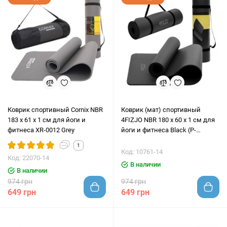
Коврик спортивный Cornix NBR
Коврик (мат) спортивный
183 x 61 x 1 cм для йоги и
4FIZJO NBR 180 x 60 x 1 см для
фитнеса XR-0012 Grey
йоги и фитнеса Black (P-
5907222931462)
1
Код: 10761-14
Код: 22070-14
В наличии
В наличии
974 грн
974 грн
649 грн
649 грн