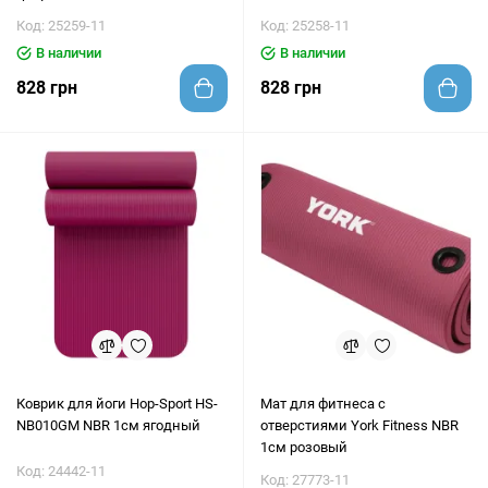
Код: 25259-11
Код: 25258-11
В наличии
В наличии
828 грн
828 грн
Коврик для йоги Hop-Sport HS-
Мат для фитнеса с
NB010GM NBR 1см ягодный
отверстиями York Fitness NBR
1см розовый
Код: 24442-11
Код: 27773-11