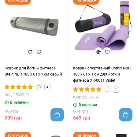
ТОП ПРОДАЖ
ТОП ПРОДАЖ
Коврик для йоги и фитнеса
Коврик спортивный Cornix NBR
Stein NBR 183 х 61 х 1 см серый
183 x 61 x 1 cм для йоги и
фитнеса XR-0011 Violet
4
1
Код: 25032-01
Код: 22069-14
В наличии
В наличии
499 грн
974 грн
399 грн
649 грн
ТОП ПРОДАЖ
ТОП ПРОДАЖ