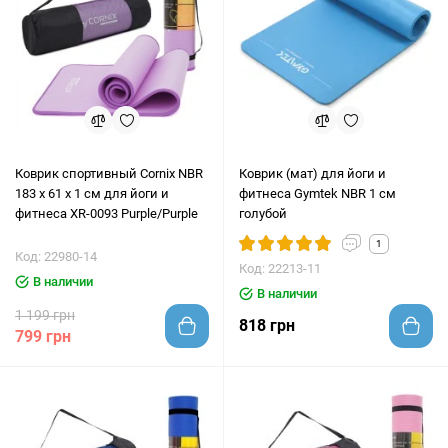
Коврик спортивный Cornix NBR
Коврик (мат) для йоги и
183 x 61 x 1 cм для йоги и
фитнеса Gymtek NBR 1 см
фитнеса XR-0093 Purple/Purple
голубой
1
Код: 22980-14
Код: 22213-11
В наличии
В наличии
1 199 грн
818 грн
799 грн