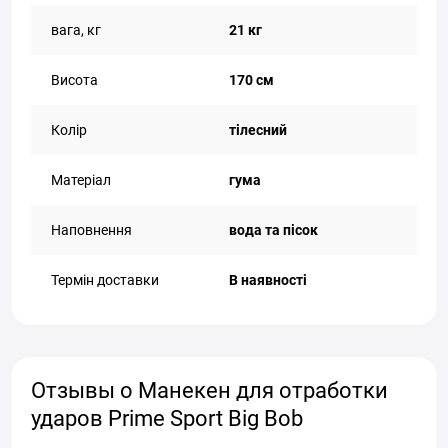
вага, кг
21 кг
Висота
170 см
Колір
тілесний
Матеріал
гума
Наповнення
вода та пісок
Термін доставки
В наявності
Отзывы о Манекен для отработки
ударов Prime Sport Big Bob