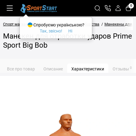
0
Спорт магазин SPORTSTART
Бокс и единоборства
Манекены для б
Спробуємо українською?
Так, звісно!
Ні
Манекен для отработки ударов Prime
Sport Big Bob
0
Все про товар
Описание
Характеристики
Отзывы