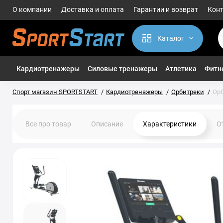
О компании
Доставка и оплата
Гарантии и возврат
Кон
Каталог
Кардиотренажеры
Силовые тренажеры
Атлетика
Фитне
Спорт магазин SPORTSTART
Кардиотренажеры
Орбитреки
Орб
Все про товар
Описание
Характеристики
О