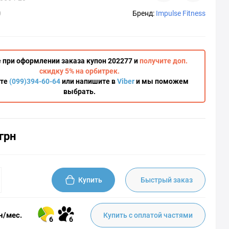
0
Бренд:
Impulse Fitness
 при оформлении заказа купон 202277 и
получите доп.
скидку 5% на орбитрек.
ите
(099)394-60-64
или напишите в
Viber
и мы поможем
выбрать.
грн
Купить
Быстрый заказ
н/мес.
Купить с оплатой частями
6
6