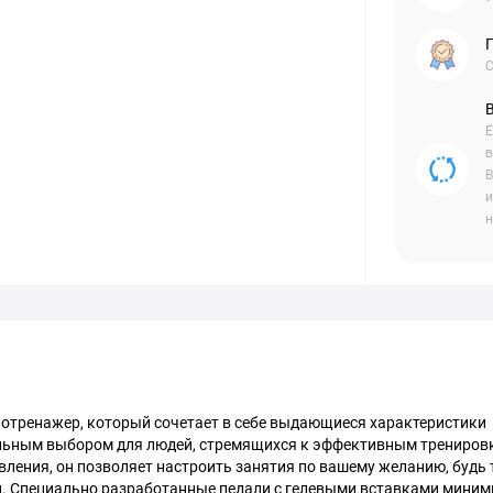
С
Е
в
В
и
н
отренажер, который сочетает в себе выдающиеся характеристики
еальным выбором для людей, стремящихся к эффективным трениров
вления, он позволяет настроить занятия по вашему желанию, будь 
и. Специально разработанные педали с гелевыми вставками мини