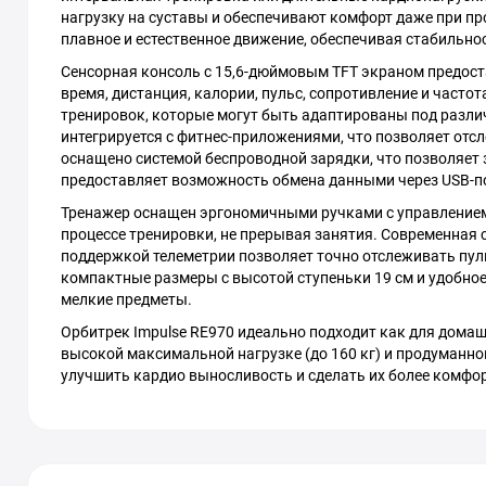
нагрузку на суставы и обеспечивают комфорт даже при пр
плавное и естественное движение, обеспечивая стабильно
Сенсорная консоль с 15,6-дюймовым TFT экраном предост
время, дистанция, калории, пульс, сопротивление и част
тренировок, которые могут быть адаптированы под различ
интегрируется с фитнес-приложениями, что позволяет отс
оснащено системой беспроводной зарядки, что позволяет
предоставляет возможность обмена данными через USB-п
Тренажер оснащен эргономичными ручками с управлением 
процессе тренировки, не прерывая занятия. Современная 
поддержкой телеметрии позволяет точно отслеживать пул
компактные размеры с высотой ступеньки 19 см и удобное 
мелкие предметы.
Орбитрек Impulse RE970 идеально подходит как для домаш
высокой максимальной нагрузке (до 160 кг) и продуманно
улучшить кардио выносливость и сделать их более комфо