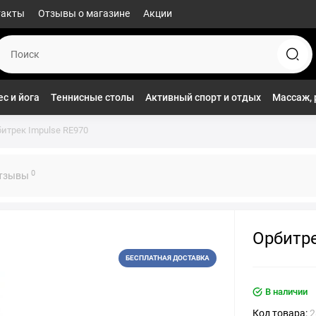
такты
Отзывы о магазине
Акции
с и йога
Теннисные столы
Активный спорт и отдых
Массаж, 
итрек Impulse RE970
0
тзывы
Орбитре
БЕСПЛАТНАЯ ДОСТАВКА
В наличии
Код товара:
2