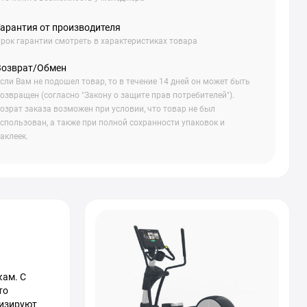
Гарантия от производителя
рок гарантии смотреть в характеристиках товара
Возврат/Обмен
сли Вам не подошел товар, то в течение 14 дней он может быть
озвращен (согласно "Закону о защите прав потребителей").
озрат заказа возможен при условии, что товар не был
спользован, а также при полной сохранности упаковок и
аклеек.
кам. С
то
мизируют