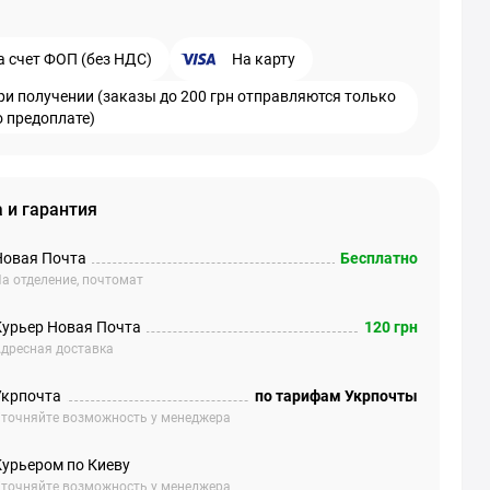
а счет ФОП (без НДС)
На карту
ри получении (заказы до 200 грн отправляются только
о предоплате)
 и гарантия
Новая Почта
Бесплатно
а отделение, почтомат
Курьер Новая Почта
120 грн
дресная доставка
Укрпочта
по тарифам Укрпочты
точняйте возможность у менеджера
Курьером по Киеву
точняйте возможность у менеджера