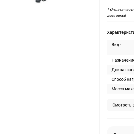
* Оплата част
доставкой
Характерист
Вид -
Назначение
Длина шага,
Способ наг
Масса махо
Смотреть 