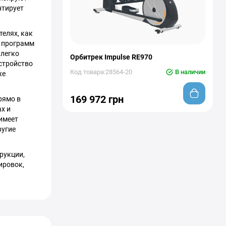
нтирует
елях, как
х программ
 легко
Орбитрек Impulse RE970
Устройство
Код товара:28564-20
В наличии
же
169 972 грн
рямо в
х и
имеет
ругие
рукции,
ировок,