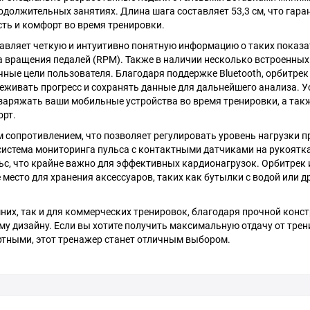
одолжительных занятиях. Длина шага составляет 53,3 см, что гара
сть и комфорт во время тренировки.
авляет четкую и интуитивно понятную информацию о таких показат
ота вращения педалей (RPM). Также в наличии несколько встроенны
ные цели пользователя. Благодаря поддержке Bluetooth, орбитрек
леживать прогресс и сохранять данные для дальнейшего анализа. 
 заряжать ваши мобильные устройства во время тренировки, а так
орт.
сопротивлением, что позволяет регулировать уровень нагрузки п
система мониторинга пульса с контактными датчиками на рукоятка
ьс, что крайне важно для эффективных кардионагрузок. Орбитрек 
место для хранения аксессуаров, таких как бутылки с водой или д
них, так и для коммерческих тренировок, благодаря прочной конст
му дизайну. Если вы хотите получить максимальную отдачу от трен
ртными, этот тренажер станет отличным выбором.