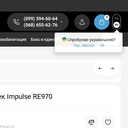
0
(099) 394-60-64
UA
(068) 655-62-76
RU
реабилитация
Бокс и единоборства
Спробуємо українською?
1/2
Так, звісно!
Ні
к Impulse RE970
8564-20