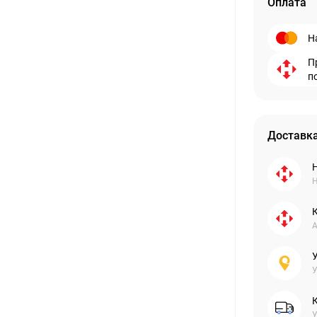
Оплата
Н
П
п
Доставка
Н
А
У
У