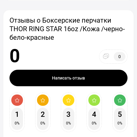
Отзывы о Боксерские перчатки
THOR RING STAR 16oz /Кожа /черно-
бело-красные
0
0
Написать отзыв
1
2
3
4
5
0%
0%
0%
0%
0%