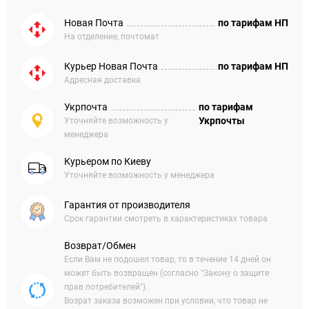
Новая Почта
по тарифам НП
На отделение, почтомат
Курьер Новая Почта
по тарифам НП
Адресная доставка
Укрпочта
по тарифам
Укрпочты
Уточняйте возможность у
менеджера
Курьером по Киеву
Уточняйте возможность у менеджера
Гарантия от производителя
Срок гарантии смотреть в характеристиках товара
Возврат/Обмен
Если Вам не подошел товар, то в течение 14 дней он
может быть возвращен (согласно "Закону о защите
прав потребителей").
Возрат заказа возможен при условии, что товар не