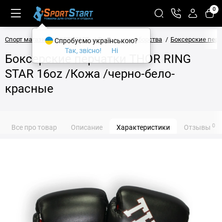
0
Спорт магазин SPORTSTART
Бокс и единоборства
Боксерские пер
Спробуємо українською?
Так, звісно!
Ні
Боксерские перчатки THOR RING
STAR 16oz /Кожа /черно-бело-
красные
0
Все про товар
Описание
Характеристики
Отзывы