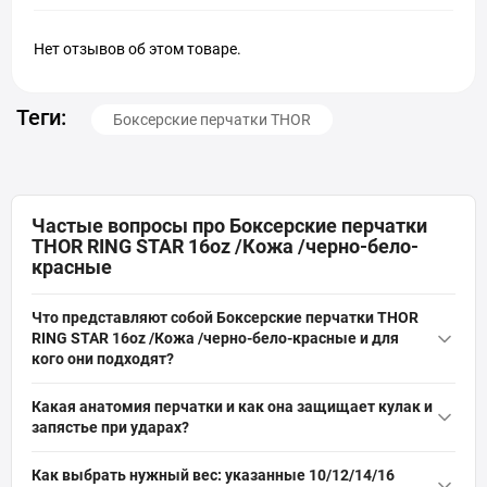
Нет отзывов об этом товаре.
Теги:
Боксерские перчатки THOR
Частые вопросы про Боксерские перчатки
THOR RING STAR 16oz /Кожа /черно-бело-
красные
Что представляют собой Боксерские перчатки THOR
RING STAR 16oz /Кожа /черно-бело-красные и для
кого они подходят?
Боксерские перчатки
THOR RING STAR 16oz /Кожа /черно-бело-
Какая анатомия перчатки и как она защищает кулак и
красные — это перчатки из натуральной кожи с тришаровым
запястье при ударах?
наполнением из пены, которые защищают руку и
Форма и разрез перчатки THOR RING STAR поддерживают
стабилизируют запястье широким манжетом; подходят для
Как выбрать нужный вес: указанные 10/12/14/16
кулак, а тришаровое пенное наполнение рассеивает ударную